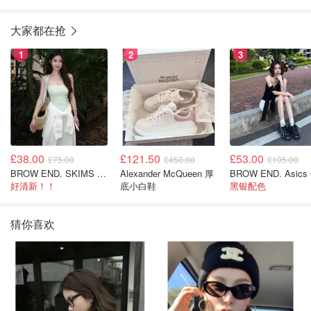
大家都在抢
1
2
3
£38.00
£121.50
£53.00
£75.00
£450.00
£105.00
BROW END. SKIMS Cotton Rib 长款背心连衣裙 薄荷绿
Alexander McQueen 厚
好清新！！
底小白鞋
黑银配色
猜你喜欢