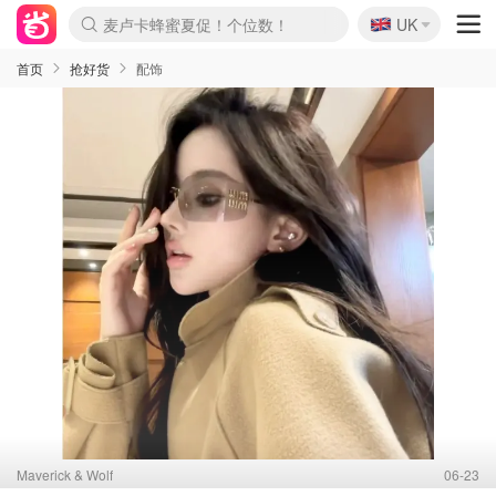
🇬🇧
Prada/Miu 4.8折！
UK
麦卢卡蜂蜜夏促！个位数！
啥？必胜客披萨5折！
首页
抢好货
配饰
Maverick & Wolf
06-23