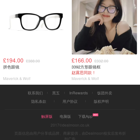
£194.00
£166.00
£388.00
£332.00
拼色眼镜
3392方形眼镜框
赵露思同款！
Maverick & Wolf
Maverick & Wolf
联系我们
黑五
InRewards
饭团外卖
隐私条款
用户协议
版权声明
触屏版
电脑版
下载App
2017©dealmoon.co.uk
页面信息由用户分享或品牌、商家提供，由Dealmoon核实后发布折
扣广告