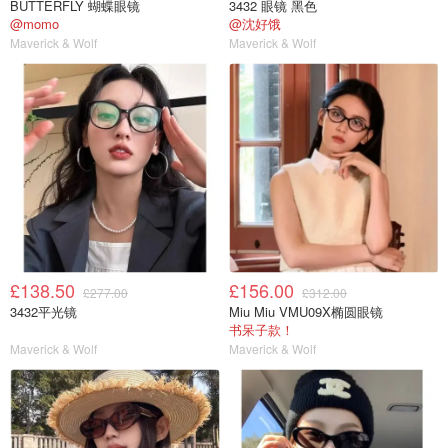
BUTTERFLY 蝴蝶眼镜
3432 眼镜 黑色
@momo
@沈好饿
Maverick & Wolf
Maverick & Wolf
£138.50
£156.00
£277.00
£312.00
3432平光镜
Miu Miu VMU09X椭圆眼镜
书呆子款！
Maverick & Wolf
Maverick & Wolf