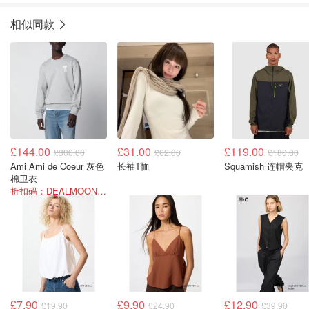
相似同款
£144.00
£31.00
£119.00
£300.00
£62.00
£180.00
Ami Ami de Coeur 灰色
长袖T恤
Squamish 连帽夹克
棉卫衣
折扣码：DEALMOON-AOT26
£7.90
£9.90
£12.90
£19.90
£24.90
£39.90