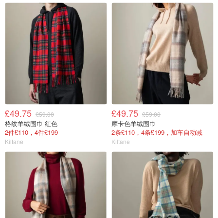
£49.75
£49.75
£59.00
£59.00
格纹羊绒围巾 红色
摩卡色羊绒围巾
2件£110，4件£199
2条£110，4条£199，加车自动减
Kiltane
Kiltane