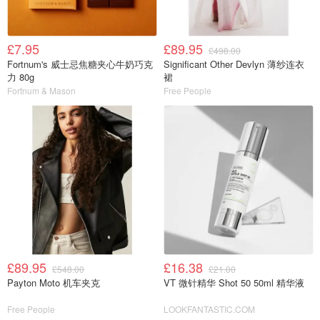
£7.95
£89.95
£498.00
Fortnum's 威士忌焦糖夹心牛奶巧克
Significant Other Devlyn 薄纱连衣
力 80g
裙
Fortnum & Mason
Free People
£89.95
£16.38
£548.00
£21.00
Payton Moto 机车夹克
VT 微针精华 Shot 50 50ml 精华液
Free People
LOOKFANTASTIC.COM