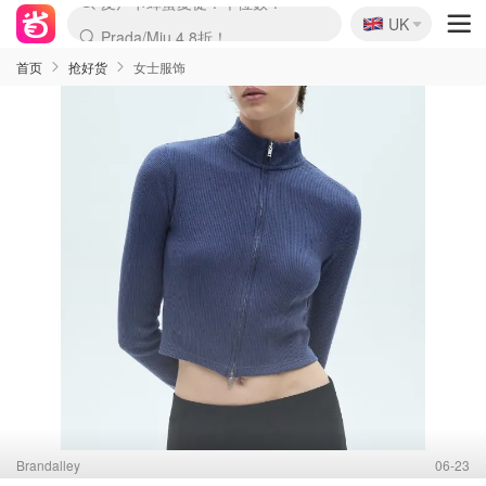
🇬🇧
Prada/Miu 4.8折！
UK
麦卢卡蜂蜜夏促！个位数！
啥？必胜客披萨5折！
首页
抢好货
女士服饰
Brandalley
06-23