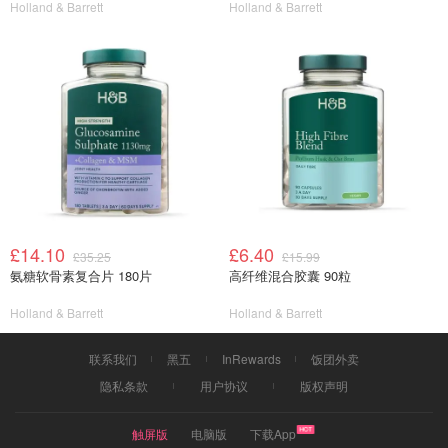
Holland & Barrett
Holland & Barrett
£14.10
£6.40
£35.25
£15.99
氨糖软骨素复合片 180片
高纤维混合胶囊 90粒
Holland & Barrett
Holland & Barrett
联系我们
黑五
InRewards
饭团外卖
隐私条款
用户协议
版权声明
触屏版
电脑版
下载App