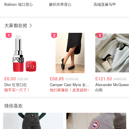
Balloon 缩口背心
麻织吊带背心
高端亚麻马甲
大家都在抢
1
2
3
£6.00
£68.85
£121.50
£32.00
£135.00
£450.00
Dior 红管口红
Camper Casi Myra 女士乐福鞋
Alexander McQuee
随手买一只了！
他们家爆款！皮质超软~
白鞋
猜你喜欢