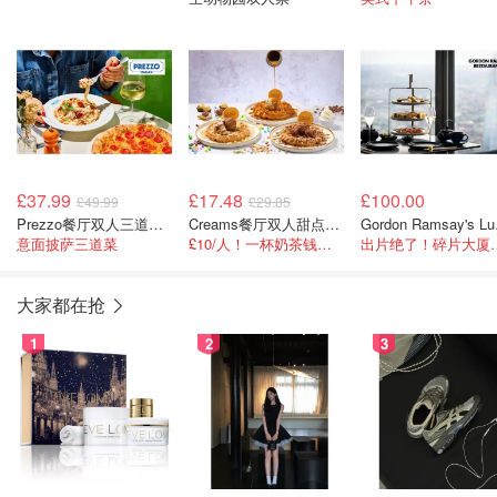
£37.99
£17.48
£100.00
£49.99
£29.85
Prezzo餐厅双人三道菜套餐
Creams餐厅双人甜点及饮品套餐
Gordo
意面披萨三道菜
£10/人！一杯奶茶钱美美吃甜品
出片绝了！碎片
大家都在抢
1
2
3