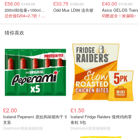
£56.00
£33.75
£40.00
£140.00
£165.00
£115.00
200ml卸妆膏+100ml急救面膜+面霜+洁颜布
Odd Mus LD99 连衣裙
总价值£204=2.7折！闭眼冲这套！
码数超全！捡漏啦~
猜你喜欢
£2.00
£1.50
Iceland Peperami 原始风味猪肉干 5
Iceland Fridge Raiders 慢烤鸡肉零
支装
食粒 5包
Dealmoon英国省钱快报
Dealmoon英国省钱快报