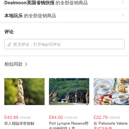
Dealmoon英国省钱快报
的全部促销商品
本地玩乐
的全部促销商品
评论
暂无评论，打开App写评论
相似同款
£43.99
£84.00
£22.79
£54.99
£105.00
£39.95
双人猫鼬亲密接触
Port Lympne Reserve野
在 
生动物园双人票
英式下午茶