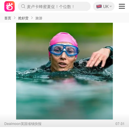
🇬🇧
Prada/Miu 4.8折！
UK
麦卢卡蜂蜜夏促！个位数！
啥？必胜客披萨5折！
首页
抢好货
旅游
Dealmoon英国省钱快报
07-31