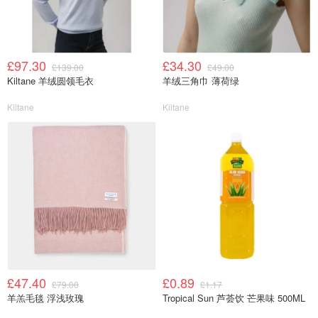
£97.30
£34.30
£139.00
£49.00
Kiltane 羊绒圆领毛衣
羊绒三角巾 薄荷绿
Kiltane
Kiltane
£47.40
£0.89
£79.00
£1.17
羊羔毛毯 浮浅玫瑰
Tropical Sun 芦荟饮 芒果味 500ML