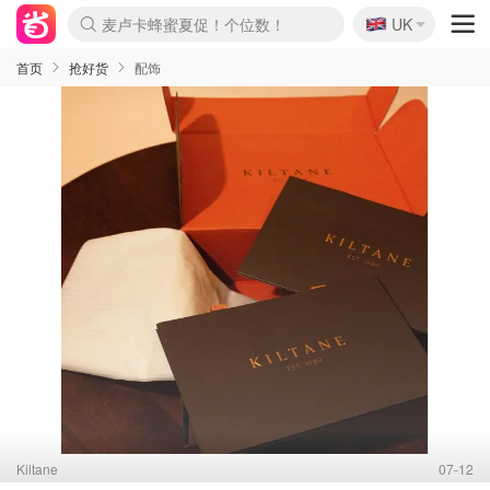
🇬🇧
Prada/Miu 4.8折！
UK
麦卢卡蜂蜜夏促！个位数！
啥？必胜客披萨5折！
首页
抢好货
配饰
Kiltane
07-12