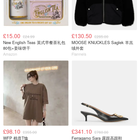
£15.00
£130.50
£24.99
£285.00
New English Teas 英式早餐茶礼包
MOOSE KNUCKLES Saglek 羊羔
80包+姜味饼干
绒外套
Amazon
Flannels
£98.10
£341.10
£355.00
£760.00
WFP 棉质T恤
Ferragamo Sara 露跟高跟鞋