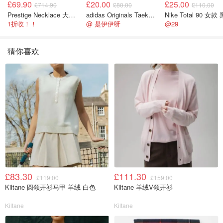
£69.90
£20.00
£25.00
£714.90
£80.00
£110.00
Prestige Necklace 大溪地珍珠项链 10-11mm
adidas Originals Taekwondo 女款黑色运动鞋
Nike Total 90 女款
1折收！！
@ 是伊伊呀
@29
猜你喜欢
£83.30
£111.30
£119.00
£159.00
Kiltane 圆领开衫马甲 羊绒 白色
Kiltane 羊绒V领开衫
Kiltane
Kiltane