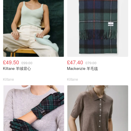
£49.50
£47.40
£99.00
£79.00
Kiltane 羊绒背心
Mackenzie 羊毛毯
Kiltane
Kiltane