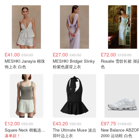
£41.00
£27.00
£72.00
£59.00
£45.00
£159.00
MESHKI Janayia 棉珠
MESHKI Bridget Slinky
Rosalie 雪纺长裙 湖
饰上衣 白色
粉紫色露背上衣
色
£12.00
£43.20
£97.75
£55.00
£95.00
£169.00
Square Neck 棉氨连体衣
The Ultimate Muse 波点
New Balance ABZO
凑单款！
荷叶边上衣
2000 运动鞋 白色