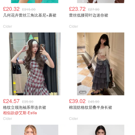
£20.32
£23.72
£315.00
£27.90
几何花卉蕾丝三角比基尼+裹裙
蕾丝低腰荷叶边迷你裙
Cider
Cider
£24.57
£39.02
£35.90
£45.90
格纹立领泡袖系带连衣裙
棉混纺格纹层叠半身长裙
相似款@艾斯-Estla
Cider
Cider