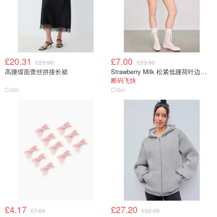
£20.31
£7.00
£23.90
£23.90
高腰缎面蕾丝拼接长裙
Strawberry Milk 松紧低腰荷叶边短裙
断码飞快
Cider
Cider
£4.17
£27.20
£7.00
£32.00