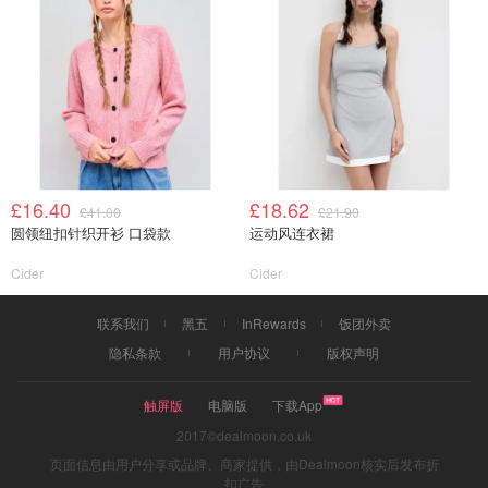
£16.40
£18.62
£41.00
£21.90
圆领纽扣针织开衫 口袋款
运动风连衣裙
Cider
Cider
联系我们
黑五
InRewards
饭团外卖
隐私条款
用户协议
版权声明
触屏版
电脑版
下载App
2017©dealmoon.co.uk
页面信息由用户分享或品牌、商家提供，由Dealmoon核实后发布折
扣广告