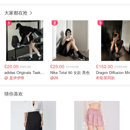
大家都在抢
1
2
3
£20.00
£25.00
£152.00
£80.00
£110.00
£295.00
adidas Originals Taekwondo 女款黑色运动鞋
Nike Total 90 女款 黑色
@ 是伊伊呀
@29
朴彩英同款
猜你喜欢