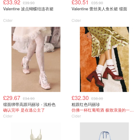
£33.92
£30.51
£39.90
£35.90
Valentine 波点蝴蝶结连衣裙
Valentine 蕾丝美人鱼长裙 缎面
Cider
Cider
£29.67
£32.30
£34.90
£38.00
缎面绑带高跟玛丽珍 - 浅粉色
粗跟红色玛丽珍
确认完毕 是在逃公主了
仿佛一杯红葡萄酒 极致浪漫的一件单品
Cider
Cider