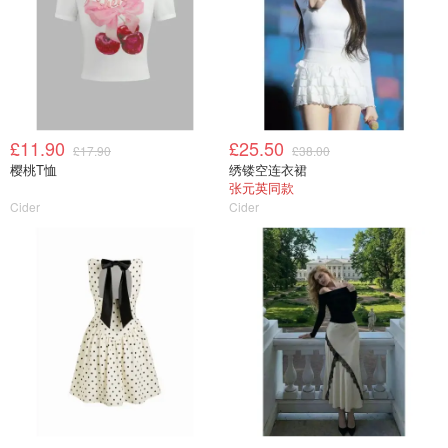
£11.90
£25.50
£17.90
£38.00
樱桃T恤
绣镂空连衣裙
张元英同款
Cider
Cider