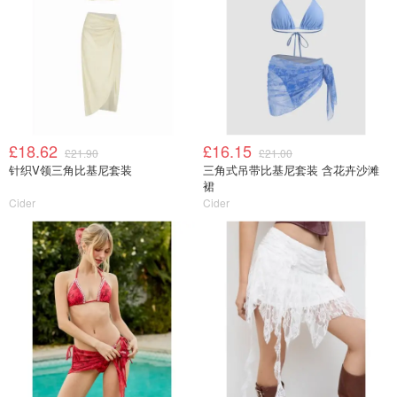
£18.62
£16.15
£21.90
£21.00
针织V领三角比基尼套装
三角式吊带比基尼套装 含花卉沙滩
裙
Cider
Cider