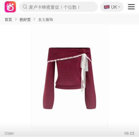
麦卢卡蜂蜜夏促！个位数！
🇬🇧
UK
Prada/Miu 4.8折！
啥？必胜客披萨5折！
首页
抢好货
女士服饰
Cider
06-23