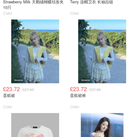
Strawberry Milk 天鹅绒蝴蝶结发夹
Terry 连帽卫衣 长袖拉链
10只
Cider
Cider
£23.72
£23.72
£27.90
£27.90
蛋糕裙
蛋糕裙裤
Cider
Cider