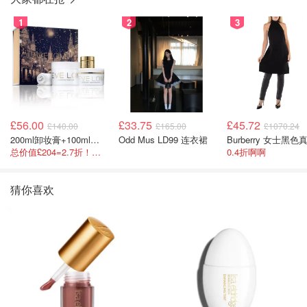
1
2
3
£56.00
£33.75
£45.72
£140.00
£165.00
£1070.24
200ml卸妆膏+100ml急救面膜+面霜+洁颜布
Odd Mus LD99 连衣裙
总价值£204=2.7折！闭眼冲这套！
0.4折啊啊
猜你喜欢