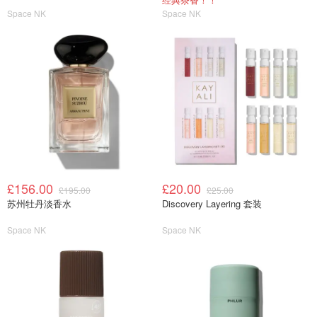
Space NK
Space NK
£156.00
£20.00
£195.00
£25.00
苏州牡丹淡香水
Discovery Layering 套装
Space NK
Space NK