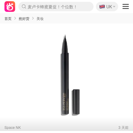
麦卢卡蜂蜜夏促！个位数！
🇬🇧
UK
Prada/Miu 4.8折！
啥？必胜客披萨5折！
首页
抢好货
美妆
Space NK
3 天前