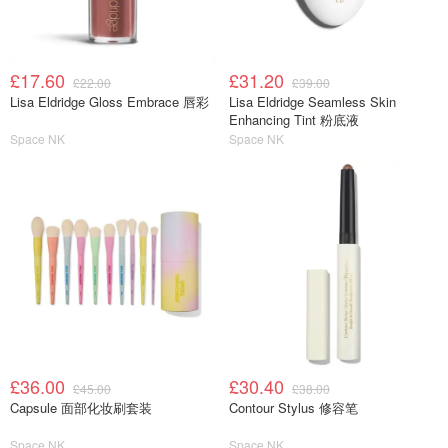
£17.60
£31.20
£22.00
£39.00
Lisa Eldridge Gloss Embrace 唇彩
Lisa Eldridge Seamless Skin
Enhancing Tint 粉底液
Space NK
Space NK
£36.00
£30.40
£45.00
£38.00
Capsule 面部化妆刷套装
Contour Stylus 修容笔
Space NK
Space NK