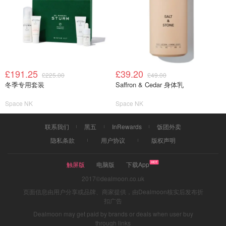
£191.25
£39.20
£225.00
£49.00
冬季专用套装
Saffron & Cedar 身体乳
Space NK
Space NK
联系我们
黑五
InRewards
饭团外卖
隐私条款
用户协议
版权声明
触屏版
电脑版
下载App
2017©dealmoon.co.uk
页面信息由用户分享或品牌、商家提供，由Dealmoon核实后发布折
扣广告
Dealmoon may get paid by brands or deals when user buy
through links