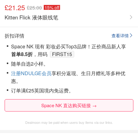
£21.25
£25.00
15% off
Kitten Flick 液体眼线笔
折扣详情
查看详情
Space NK 现有 彩妆必买Top3品牌！正价商品新人享
首单8.5折
，用码
FIRST15
随单自选
2小样
。
注册NDULGE会员
享积分返现、生日月赠礼等多种优
惠。
订单满£25英国境内免运费。
Space NK 直达购买链接 →
Dealmoon may be paid when users buy items via our links.