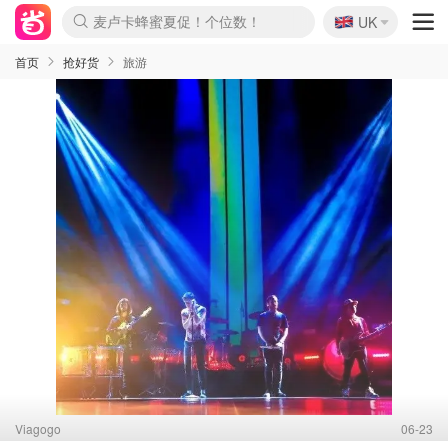
🇬🇧
Prada/Miu 4.8折！
UK
麦卢卡蜂蜜夏促！个位数！
啥？必胜客披萨5折！
首页
抢好货
旅游
Viagogo
06-23