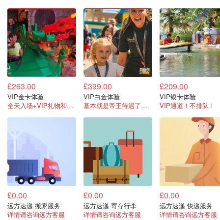
£263.00
£399.00
£209.00
VIP金卡体验
VIP白金体验
VIP银卡体验
全天入场+VIP礼物和通道+饮品餐券
基本就是帝王待遇了！直接包餐！
VIP通道！不排队！
£0.00
£0.00
£0.00
远方速递 搬家服务
远方速递 寄存行李
远方速递 快递服务
详情请咨询远方客服
详情请咨询远方客服
详情请咨询远方客服