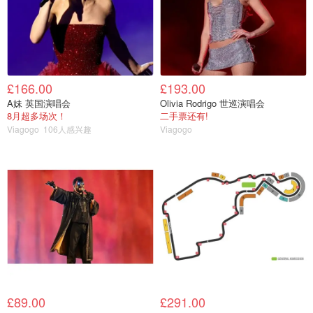
£166.00
£193.00
A妹 英国演唱会
Olivia Rodrigo 世巡演唱会
8月超多场次！
二手票还有!
Viagogo
106人感兴趣
Viagogo
£89.00
£291.00