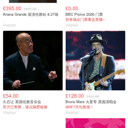
£395.00
£0.00
£437.00
Ariana Grande 巡演伦敦站 8.27场
BBC Proms 2026 门票
所有场次门票看这里哦~
Viagogo
Viagogo
£54.00
£128.00
£151.00
久石让 英国伦敦音乐会
Bruno Mars 火星哥 英国演唱会
官方已售罄，请点隔壁链接
26年7月伦敦场！
Viagogo
Viagogo