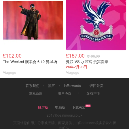
£102.00
£187.00
£196.00
The Weeknd 演唱会 6.12 曼城场
曼联 VS 水晶宫 贵宾套票
26年2月28日
Viagogo
Viagogo
联系我们
黑五
InRewards
饭团外卖
隐私条款
用户协议
版权声明
触屏版
电脑版
下载App
2017©dealmoon.co.uk
页面信息由用户分享或品牌、商家提供，由Dealmoon核实后发布折
扣广告