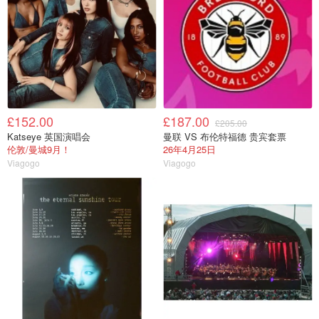
£152.00
£187.00
£205.00
Katseye 英国演唱会
曼联 VS 布伦特福德 贵宾套票
伦敦/曼城9月！
26年4月25日
Viagogo
Viagogo