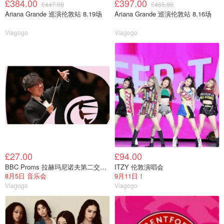
£384.00
£397.00
£447.00
£465.00
Ariana Grande 巡演伦敦站 8.19场
Ariana Grande 巡演伦敦站 8.16场
Viagogo
Viagogo
£27.00
£94.00
BBC Proms 拉赫玛尼诺夫第二交响曲 皇家阿尔伯特音乐厅 门票
ITZY 伦敦演唱会
8月5日 音乐会
9月11日！
Viagogo
Viagogo