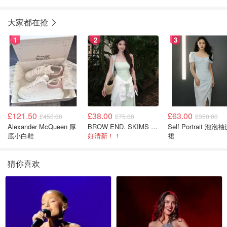
大家都在抢
1
2
3
£121.50
£38.00
£63.00
£450.00
£75.00
£350.00
Alexander McQueen 厚
BROW END. SKIMS Cotton Rib 长款背心连衣裙 薄荷绿
Self Portrait 泡泡
底小白鞋
好清新！！
裙
猜你喜欢