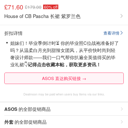
£71.60
£179.00
60% off
House of CB Pascha 长裙 紫罗兰色
折扣详情
查看详情
姐妹们！毕业季倒计时⏳ 你的毕业照C位战袍准备好了
吗？从温柔白月光到甜辣女团风，从平价快时尚到轻
奢设计师款——我们一口气帮你扒遍全英值得买的毕
业礼裙👇
记得点击收藏本帖，获取更多资讯！
ASOS 直达购买链接 →
Dealmoon may be paid when users buy items via our links.
ASOS
的全部促销商品
外套
的全部促销商品