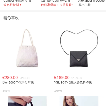
Camper 卡西米拉 女士鞋子
Camper Casi Myra 女士乐福鞋
Alexander McQuee
银色很特别！
他们家爆款！皮质超软~
底小白鞋
猜你喜欢
£280.00
£189.00
£280.00
£189.00
Dior 2000年代字母肩包
YSL 80年代编织黑色斜挎包
ASOS
ASOS