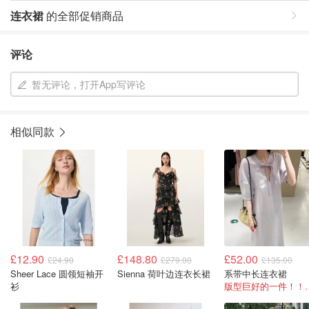
连衣裙
的全部促销商品
评论
暂无评论，打开App写评论
相似同款
£12.90
£148.80
£52.00
£24.90
£279.00
£135.00
Sheer Lace 圆领短袖开
Sienna 荷叶边连衣长裙
系带中长连衣裙
衫
版型巨好的一件