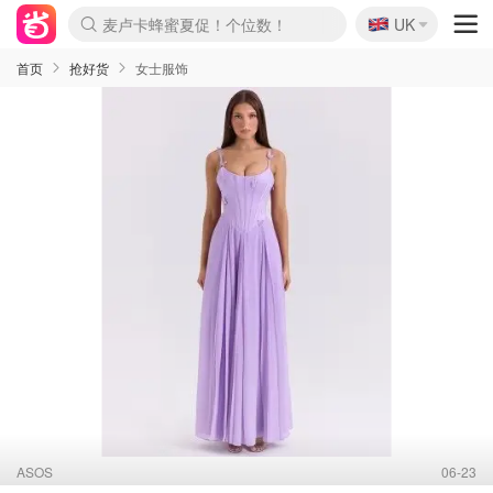
麦卢卡蜂蜜夏促！个位数！
🇬🇧
Prada/Miu 4.8折！
UK
啥？必胜客披萨5折！
首页
抢好货
女士服饰
ASOS
06-23