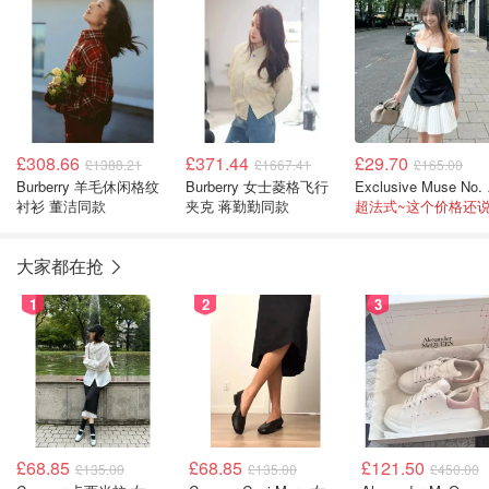
£308.66
£371.44
£29.70
£1388.21
£1667.41
£165.00
Burberry 羊毛休闲格纹
Burberry 女士菱格飞行
Exc
衬衫 董洁同款
夹克 蒋勤勤同款
大家都在抢
1
2
3
£68.85
£68.85
£121.50
£135.00
£135.00
£450.00