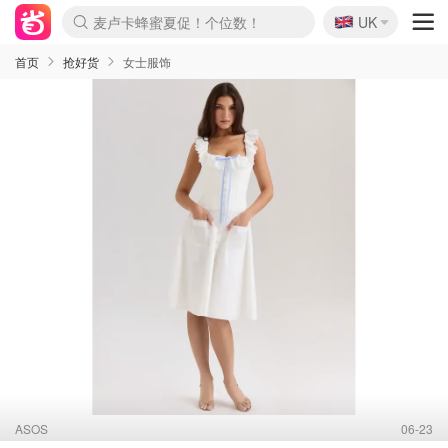
麦卢卡蜂蜜夏促！个位数！
🇬🇧
UK
Prada/Miu 4.8折！
啥？必胜客披萨5折！
首页
抢好货
女士服饰
ASOS
06-23