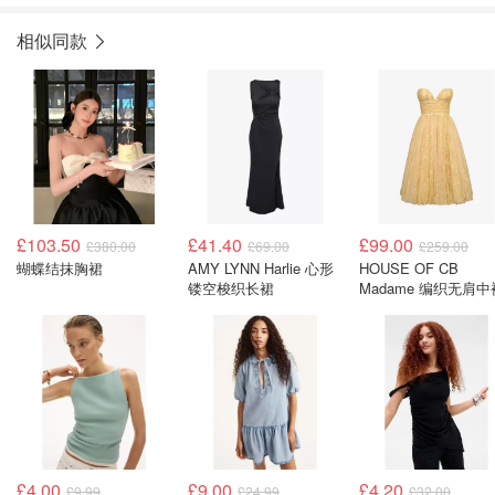
相似同款
£103.50
£41.40
£99.00
£380.00
£69.00
£259.00
蝴蝶结抹胸裙
AMY LYNN Harlie 心形
HOUSE OF CB
镂空梭织长裙
Madame 编织无肩中
£4.00
£9.00
£4.20
£9.99
£24.99
£32.00