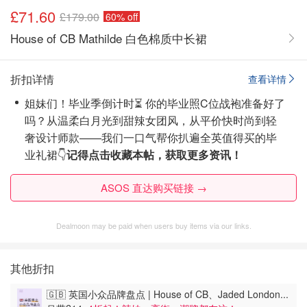
£71.60
£179.00
60% off
House of CB Mathilde 白色棉质中长裙
折扣详情
查看详情
姐妹们！毕业季倒计时⏳ 你的毕业照C位战袍准备好了
吗？从温柔白月光到甜辣女团风，从平价快时尚到轻
奢设计师款——我们一口气帮你扒遍全英值得买的毕
业礼裙👇
记得点击收藏本帖，获取更多资讯！
ASOS 直达购买链接 →
Dealmoon may be paid when users buy items via our links.
其他折扣
🇬🇧 英国小众品牌盘点 | House of CB、Jaded London...