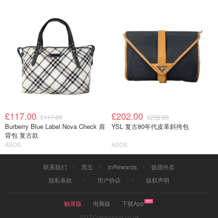
£117.00
£202.00
£117.00
£202.00
Burberry Blue Label Nova Check 肩
YSL 复古80年代皮革斜挎包
背包 复古款
ASOS
ASOS
联系我们
黑五
InRewards
饭团外卖
隐私条款
用户协议
版权声明
触屏版
电脑版
下载App
2017©dealmoon.co.uk