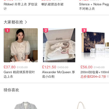
Ribbed 吊带上衣 罗纹设
喇叭裙摆连衣裙
Silence + Noise Peg
计
不对称上衣
大家都在抢
1
2
3
£37.80
£121.50
£56.00
£135.00
£450.00
£140.00
Ganni 棉府绸系带荷叶
Alexander McQueen 厚
边上衣
底小白鞋
猜你喜欢