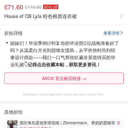
£71.60
£179.00
60% off
House of CB Lyla 粉色棉质连衣裙
折扣详情
查看详情
姐妹们！毕业季倒计时⏳ 你的毕业照C位战袍准备好了
吗？从温柔白月光到甜辣女团风，从平价快时尚到轻
奢设计师款——我们一口气帮你扒遍全英值得买的毕
业礼裙👇
记得点击收藏本帖，获取更多资讯！
ASOS 直达购买链接 →
Dealmoon may be paid when users buy items via our links.
其他折扣
英区海岛度假穿搭指南 | Zimmermann、香奶奶墨镜等
2