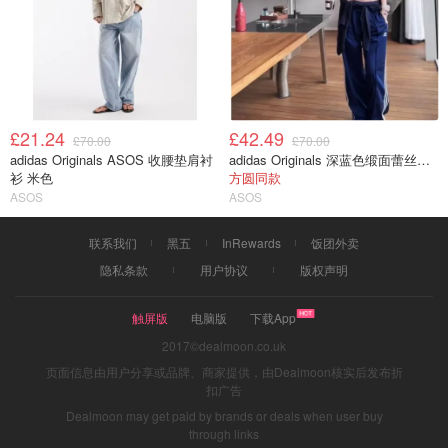
£21.24
£42.49
£70.00
£70.00
adidas Originals ASOS 收腰垫肩衬
adidas Originals 深蓝色缎面蕾丝边长裤
衫 米色
方圆同款
ASOS
ASOS
联系我们
黑五
InRewards
饭团外卖
隐私条款
用户协议
版权声明
触屏版
电脑版
下载App
2017©dealmoon.co.uk
页面信息由用户分享或品牌、商家提供，由Dealmoon核实后发布折
扣广告
Dealmoon may get paid by brands or deals when user buy
through links