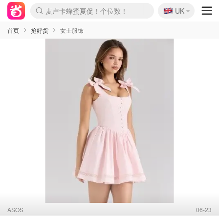
🇬🇧
Prada/Miu 4.8折！
UK
麦卢卡蜂蜜夏促！个位数！
啥？必胜客披萨5折！
首页
抢好货
女士服饰
ASOS
06-23