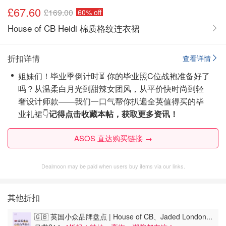
£67.60
£169.00
60% off
House of CB Heidi 棉质格纹连衣裙
折扣详情
查看详情
姐妹们！毕业季倒计时⏳ 你的毕业照C位战袍准备好了
吗？从温柔白月光到甜辣女团风，从平价快时尚到轻
奢设计师款——我们一口气帮你扒遍全英值得买的毕
业礼裙👇
记得点击收藏本帖，获取更多资讯！
ASOS 直达购买链接 →
Dealmoon may be paid when users buy items via our links.
其他折扣
🇬🇧 英国小众品牌盘点 | House of CB、Jaded London...