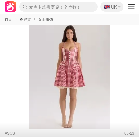
🇬🇧
Prada/Miu 4.8折！
UK
麦卢卡蜂蜜夏促！个位数！
啥？必胜客披萨5折！
首页
抢好货
女士服饰
ASOS
06-23