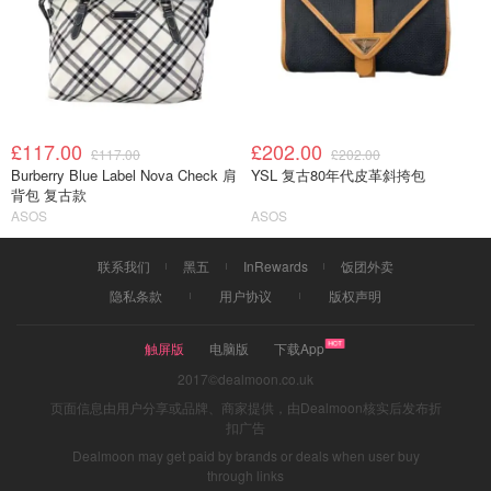
£117.00
£202.00
£117.00
£202.00
Burberry Blue Label Nova Check 肩
YSL 复古80年代皮革斜挎包
背包 复古款
ASOS
ASOS
联系我们
黑五
InRewards
饭团外卖
隐私条款
用户协议
版权声明
触屏版
电脑版
下载App
2017©dealmoon.co.uk
页面信息由用户分享或品牌、商家提供，由Dealmoon核实后发布折
扣广告
Dealmoon may get paid by brands or deals when user buy
through links