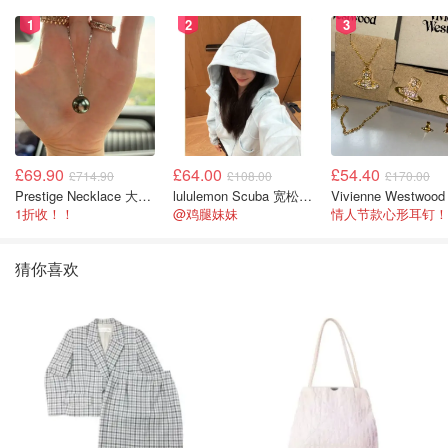
1
2
3
£69.90
£64.00
£54.40
£714.90
£108.00
£170.00
Prestige Necklace 大溪地珍珠项链 10-11mm
lululemon Scuba 宽松半拉链卫衣
1折收！！
@鸡腿妹妹
情人节款心形耳钉！
猜你喜欢