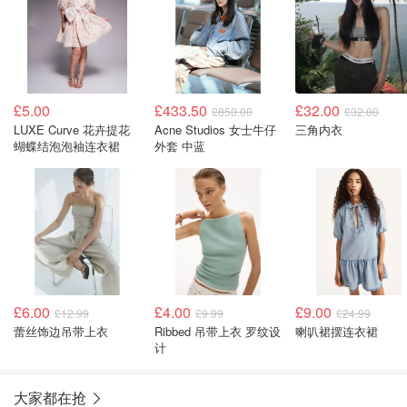
£5.00
£433.50
£32.00
£850.00
£32.00
LUXE Curve 花卉提花
Acne Studios 女士牛仔
三角内衣
蝴蝶结泡泡袖连衣裙
外套 中蓝
£6.00
£4.00
£9.00
£12.99
£9.99
£24.99
蕾丝饰边吊带上衣
Ribbed 吊带上衣 罗纹设
喇叭裙摆连衣裙
计
大家都在抢