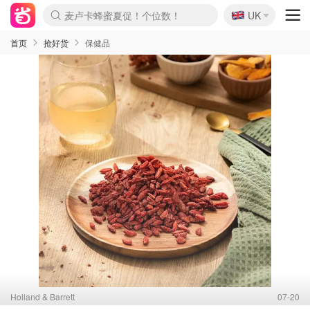
🇬🇧
麦卢卡蜂蜜夏促！个位数！
Prada/Miu 4.8折！
UK
啥？必胜客披萨5折！
首页
抢好货
保健品
Holland & Barrett
07-20