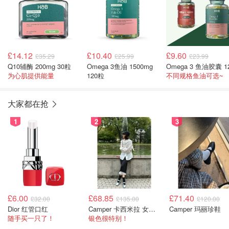
£14.12
£10.40
£9.60
£35.29
£25.99
£23.99
Q10辅酶 200mg 30粒
Omega 3鱼油 1500mg
为心肌提供能量
120粒
不同规格鱼油可选~
大家都在抢
1
2
3
£6.00
£68.85
£71.40
£32.00
£135.00
£120.00
Dior 红管口红
Camper 卡西米拉 女士鞋子
Camper 玛丽珍鞋
随手买一只了！
银色很特别！