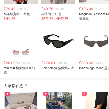
£79.49
£49.75
£136.00
£89.00
£59.00
£170.00
纯羊绒宽围巾 红色
羊绒围巾 红色
Magnolia Blossom M
2件£159
2件£110，4件£199
玫瑰碗
£201.93
£170.81
£230.66
£395.95
£306.07
£414.58
Miu Miu 椭圆镜框太阳
Balenciaga 猫眼太阳镜
Balenciaga Mono 墨
镜
大家都在抢
1
2
3