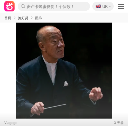
🇬🇧
Prada/Miu 4.8折！
UK
麦卢卡蜂蜜夏促！个位数！
啥？必胜客披萨5折！
首页
抢好货
配饰
Viagogo
3 天前