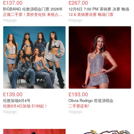
£137.00
£267.00
BIGBANG 伦敦演唱会门票 2026年
12月6日 7:00 PM 英锦赛 决赛 晚场
正规二手票！票价变化快 来抢占好座位
12.6 英锦赛决赛 晚场门票
Viagogo
Viagogo
£139.00
£193.00
伦敦加场9月4号
Olivia Rodrigo 世巡演唱会
伦敦9月4日加场 £139起！
二手票还有!
Viagogo
Viagogo