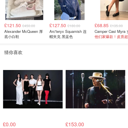
£121.50
£127.50
£68.85
£450.00
£180.00
£135.00
Alexander McQueen 厚
Arc'teryx Squamish 连
底小白鞋
帽夹克 黑蓝色
他们家爆款！皮质超
猜你喜欢
£0.00
£153.00