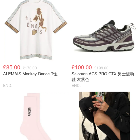
£85.00
£100.00
£170.00
£199.00
ALEMAIS Monkey Dance T恤
Salomon ACS PRO GTX 男士运动
鞋 灰紫色
END.
END.