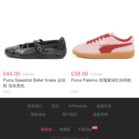
£44.00
£38.00
£80.00
£75.00
Puma Speedcat Ballet Snake 运动
Puma Palermo 玫瑰紫深红休闲鞋
鞋 深灰黑色
END.
END.
联系我们
黑五
InRewards
饭团外卖
隐私条款
用户协议
版权声明
触屏版
电脑版
下载App
2017©dealmoon.co.uk