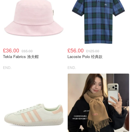
£36.00
£56.00
£65.00
£125.00
Tekla Fabrics 渔夫帽
Lacoste Polo 经典款
END.
END.