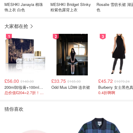
MESHKI Janayia 棉珠
MESHKI Bridget Slinky
Rosalie 雪纺长裙 湖
饰上衣 白色
粉紫色露背上衣
色
大家都在抢
1
2
3
£56.00
£33.75
£45.72
£140.00
£165.00
£1070.24
200ml卸妆膏+100ml急救面膜+面霜+洁颜布
Odd Mus LD99 连衣裙
总价值£204=2.7折！闭眼冲这套！
0.4折啊啊
猜你喜欢