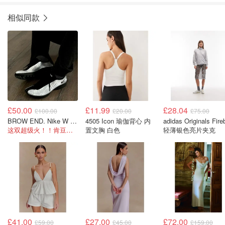
相似同款
£50.00
£11.99
£28.04
£100.00
£20.00
£75.00
BROW END. Nike W Air Superfly 运动鞋 黑银
4505 Icon 瑜伽背心 内
adidas Originals Fire
这双超级火！！肯豆、柳智敏都在穿！！
置文胸 白色
轻薄银色亮片夹克
£41.00
£27.00
£72.00
£59.00
£45.00
£159.00