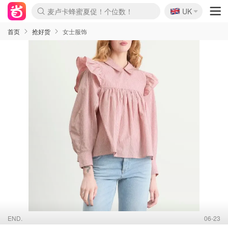
🇬🇧
Prada/Miu 4.8折！
UK
麦卢卡蜂蜜夏促！个位数！
啥？必胜客披萨5折！
首页
抢好货
女士服饰
END.
06-23