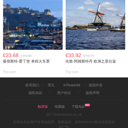
£23.68
£33.92
£19.60
£75.71
曼彻斯特-爱丁堡 单程火车票
伦敦-阿姆斯特丹 欧洲之星往返
Trip.com
Trip.com
联系我们
黑五
InRewards
饭团外卖
隐私条款
用户协议
版权声明
触屏版
电脑版
下载App
2017©dealmoon.co.uk
页面信息由用户分享或品牌、商家提供，由Dealmoon核实后发布折
扣广告