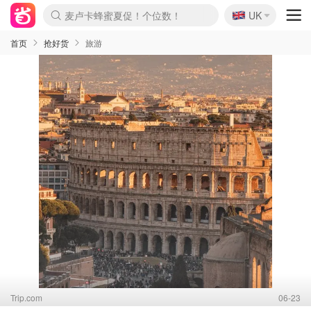
🇬🇧
Prada/Miu 4.8折！
UK
麦卢卡蜂蜜夏促！个位数！
啥？必胜客披萨5折！
首页
抢好货
旅游
Trip.com
06-23