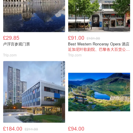
£29.85
£91.00
£101.00
卢浮宫参观门票
Best Western Ronceray Opera 酒店
近加尼叶歌剧院、巴黎各大百货公司！
Trip.com
Trip.com
£184.00
£94.00
£211.00