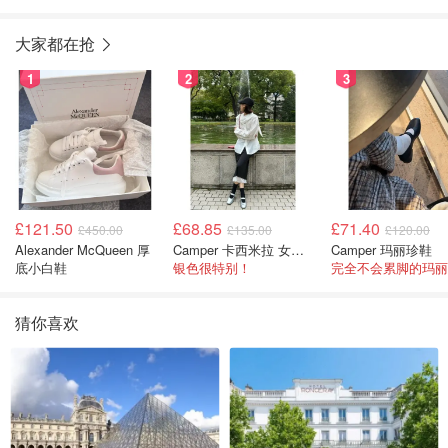
大家都在抢
1
2
3
£121.50
£68.85
£71.40
£450.00
£135.00
£120.00
Alexander McQueen 厚
Camper 卡西米拉 女士鞋子
Camper 玛丽珍鞋
底小白鞋
银色很特别！
猜你喜欢