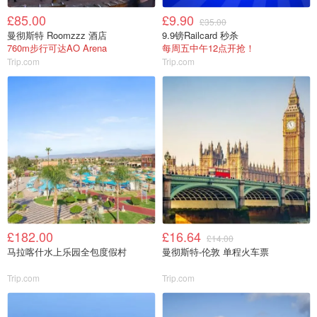
£85.00
£9.90
£35.00
曼彻斯特 Roomzzz 酒店
9.9镑Railcard 秒杀
760m步行可达AO Arena
每周五中午12点开抢！
Trip.com
Trip.com
£182.00
£16.64
£14.00
马拉喀什水上乐园全包度假村
曼彻斯特-伦敦 单程火车票
Trip.com
Trip.com