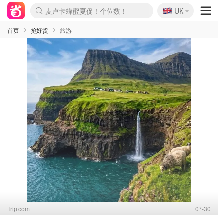
🇬🇧
Prada/Miu 4.8折！
UK
麦卢卡蜂蜜夏促！个位数！
啥？必胜客披萨5折！
首页
抢好货
旅游
Trip.com
07-30