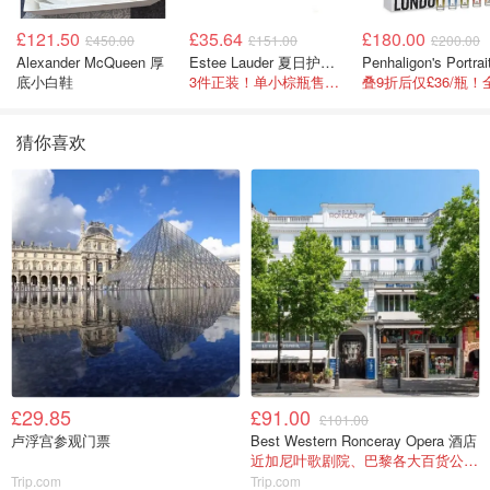
£121.50
£35.64
£180.00
£450.00
£151.00
£200.00
Alexander McQueen 厚
Estee Lauder 夏日护肤彩妆礼盒
底小白鞋
3件正装！单小棕瓶售价就要£65！
猜你喜欢
£29.85
£91.00
£101.00
卢浮宫参观门票
Best Western Ronceray Opera 酒店
近加尼叶歌剧院、巴黎各大百货公司！
Trip.com
Trip.com