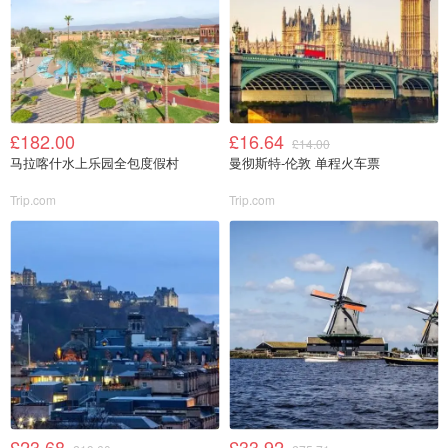
£182.00
£16.64
£14.00
马拉喀什水上乐园全包度假村
曼彻斯特-伦敦 单程火车票
Trip.com
Trip.com
£23.68
£33.92