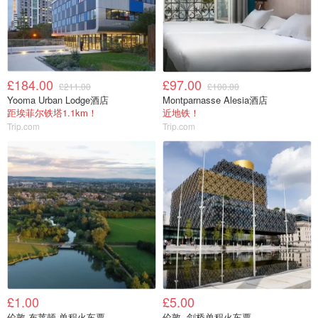
£184.00
£97.00
£211.00
£100.00
Yooma Urban Lodge酒店
Montparnasse Alesia酒店
距埃菲尔铁塔1.1km！
近地铁！
Trip.com
Trip.com
£1.00
£5.00
伦敦-布莱顿 单程火车票
伦敦- 剑桥单程火车票