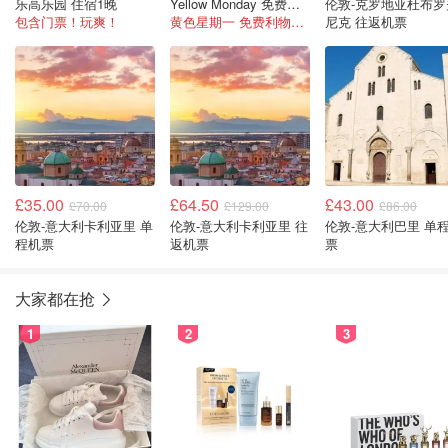
乐高乐园 住宿1晚
Yellow Monday 免费火车票
伦敦-克罗地亚杜布罗
包含门票！玩爽！
黄色星期一 免费利物浦火车票
尼克 往返机票
£35.00
£64.50
£43.00
£70.00
£129.00
£86.00
伦敦-意大利卡利亚里 单
伦敦-意大利卡利亚里 往
伦敦-意大利巴里 单
程机票
返机票
票
大家都在抢
1
2
3