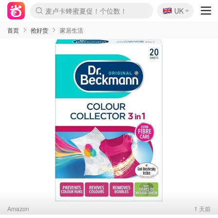
🇬🇧
Prada/Miu 4.8折！
UK
麦卢卡蜂蜜夏促！个位数！
啥？必胜客披萨5折！
首页
抢好货
家居生活
Amazon
1 天前