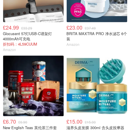
£24.99
£23.00
£33.29
£37.49
Glocusent 57灯USB-C谱架灯
BRITA MAXTRA PRO 净水滤芯 6个
4000mAh可充电
装
折扣码：4L59CUUM
Amazon
Amazon
£6.70
£15.00
£6.90
£15.00
New English Teas 英伦茶三件套
滋养头皮发膜 300ml 含头皮按摩器