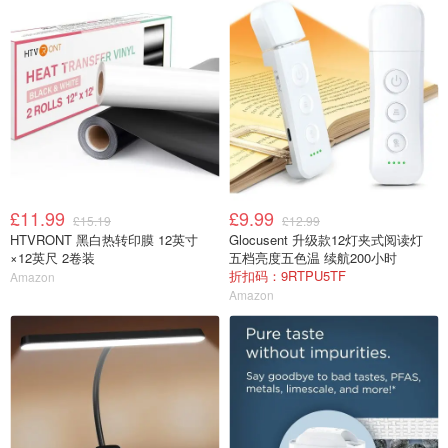
£11.99
£9.99
£15.19
£12.99
HTVRONT 黑白热转印膜 12英寸
Glocusent 升级款12灯夹式阅读灯
×12英尺 2卷装
五档亮度五色温 续航200小时
折扣码：9RTPU5TF
Amazon
Amazon