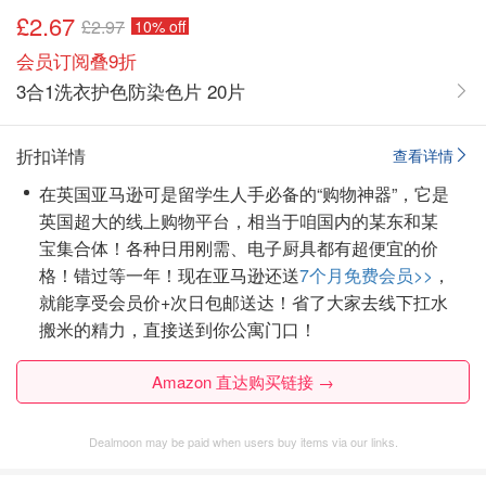
£2.67
£2.97
10% off
会员订阅叠9折
3合1洗衣护色防染色片 20片
折扣详情
查看详情
在英国亚马逊可是留学生人手必备的“购物神器”，它是
英国超大的线上购物平台，相当于咱国内的某东和某
宝集合体！
各种日用刚需、电子厨具都有超便宜的价
格！错过等一年！现在亚马逊还送
7个月免费会员>>
，
就能享受会员价+次日包邮送达！省了大家去线下扛水
搬米的精力，直接送到你公寓门口！
Amazon 直达购买链接 →
Dealmoon may be paid when users buy items via our links.