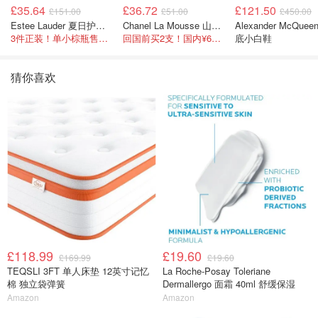
£35.64
£36.72
£121.50
£151.00
£51.00
£450.00
Estee Lauder 夏日护肤彩妆礼盒
Chanel La Mousse 山茶洁面乳 150ml
Alexander McQuee
3件正装！单小棕瓶售价就要£65！
回国前买2支！国内¥620！立省近一半！
底小白鞋
猜你喜欢
£118.99
£19.60
£169.99
£19.60
TEQSLI 3FT 单人床垫 12英寸记忆
La Roche-Posay Toleriane
棉 独立袋弹簧
Dermallergo 面霜 40ml 舒缓保湿
Amazon
Amazon