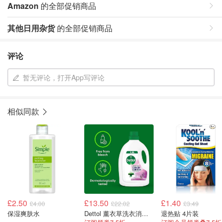
Amazon
的全部促销商品
其他日用杂货
的全部促销商品
评论
暂无评论，打开App写评论
相似同款
£2.50
£13.50
£1.40
£4.00
£22.02
£3.49
保湿爽肤水
Dettol 薰衣草洗衣消毒剂 4X1.5L
退热贴 4片装