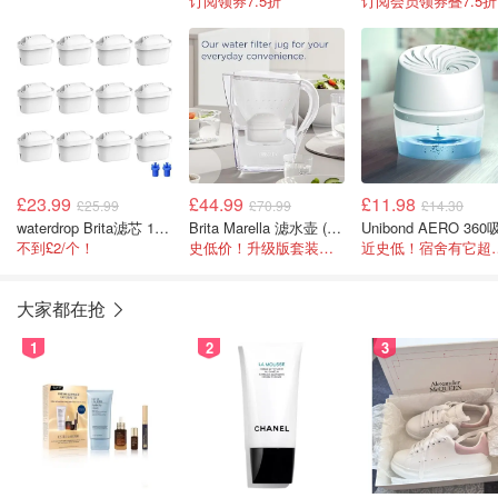
订阅领券7.5折
订阅会员领券叠7.5折
£23.99
£44.99
£11.98
£25.99
£70.99
£14.30
waterdrop Brita滤芯 12个装
Brita Marella 滤水壶 (2.4L)+ MAXTRA PRO 滤芯12件
不到£2/个！
史低价！升级版套装更划算！
近史低！宿
大家都在抢
1
2
3