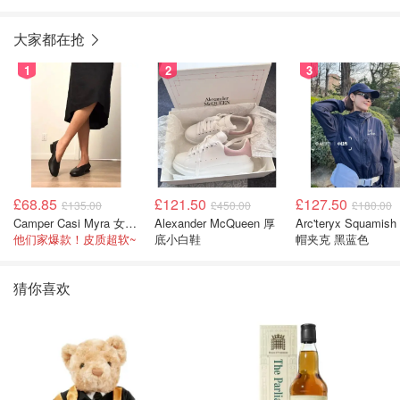
大家都在抢
1
2
3
£68.85
£121.50
£127.50
£135.00
£450.00
£180.00
Camper Casi Myra 女士乐福鞋
Alexander McQueen 厚
Arc'teryx Squamish
他们家爆款！皮质超软~
底小白鞋
帽夹克 黑蓝色
猜你喜欢