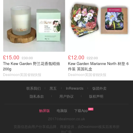
£15.00
£12.00
£30.00
£22.00
The Kew Garden 野兰花香氛蜡烛
Kew Garden Marianne North 杯垫 6
200g
件装 英国礼盒
Dealmoon英国省钱快报
Dealmoon英国省钱快报
联系我们
黑五
InRewards
饭团外卖
隐私条款
用户协议
版权声明
触屏版
电脑版
下载App
2017©dealmoon.co.uk
页面信息由用户分享或品牌、商家提供，由Dealmoon核实后发布折
扣广告