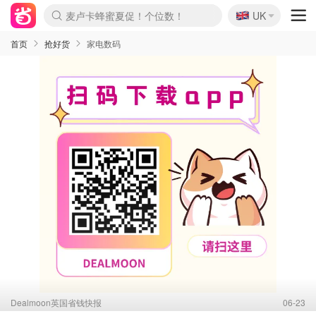
🇬🇧
Prada/Miu 4.8折！
UK
麦卢卡蜂蜜夏促！个位数！
啥？必胜客披萨5折！
首页
抢好货
家电数码
Dealmoon英国省钱快报
06-23