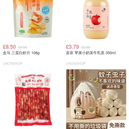
£8.50
£3.79
£8.95
£3.99
盒马 三蛋白虾片 108g
喜茶 苹果小奶茉牛乳茶 350ml
UKCNSHOP
UKCNSHOP