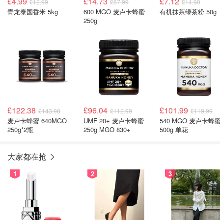
£4.99
£14.73
£7.12
£12.99
£67.99
£14.90
青龙泰国香米 5kg
600 MGO 麦卢卡蜂蜜
有机抹茶绿茶粉 50g
250g
£122.38
£96.04
£101.99
£143.98
£112.99
£119.99
麦卢卡蜂蜜 640MGO
UMF 20+ 麦卢卡蜂蜜
540 MGO 麦卢卡蜂
250g*2瓶
250g MGO 830+
500g 单花
大家都在抢
1
2
3