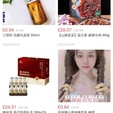
£0.94
£28.07
£1.55
£29.55
三得利 无糖乌龙茶 500ml
【山姆直采】寇大香 麻辣牛肉 600g
UKCNSHOP
UKCNSHOP
£24.51
£0.84
£31.65
£4.75
锋味派 港式奶茶礼盒 280ml*8
蓝色懒人卷发棒套装 橡胶