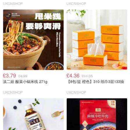
UKCNSHOP
UKCNSHOP
£3.79
£4.36
£4.99
£11.35
滇二娃 酸菜小锅米线 271g
【8包/提 橙色】310 纸巾3层133抽
UKCNSHOP
UKCNSHOP