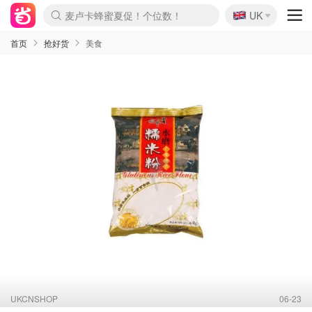
🇬🇧
Prada/Miu 4.8折！
UK
麦卢卡蜂蜜夏促！个位数！
啥？必胜客披萨5折！
首页
抢好货
美食
UKCNSHOP
06-23