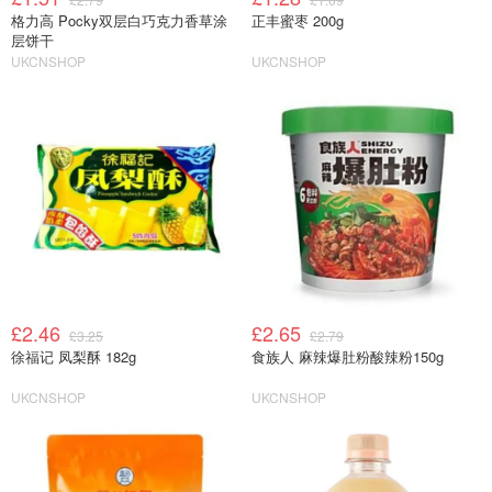
格力高 Pocky双层白巧克力香草涂
正丰蜜枣 200g
层饼干
UKCNSHOP
UKCNSHOP
£2.46
£2.65
£3.25
£2.79
徐福记 凤梨酥 182g
食族人 麻辣爆肚粉酸辣粉150g
UKCNSHOP
UKCNSHOP