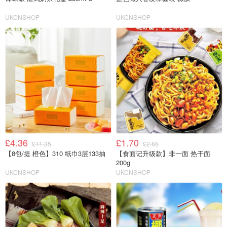
UKCNSHOP
UKCNSHOP
£4.36
£1.70
£11.35
£2.65
【8包/提 橙色】310 纸巾3层133抽
【食面记升级款】非一面 热干面
200g
UKCNSHOP
UKCNSHOP