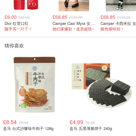
£6.00
£68.85
£68.85
£32.00
£135.00
£135.00
Dior 红管口红
Camper Casi Myra 女士乐福鞋
随手买一只了！
他们家爆款！皮质超软~
银色很特别！
猜你喜欢
£8.54
£4.99
£8.99
£5.25
盒马 台式沙嗲味牛肉干 128g
盒马 五黑薄脆饼干 240g