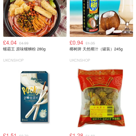
£4.04
£0.94
£4.99
£1.35
螺霸王 原味螺蛳粉 280g
椰树牌 天然椰汁（罐装）245g
UKCNSHOP
UKCNSHOP
£1.51
£1.28
£2.79
£1.69