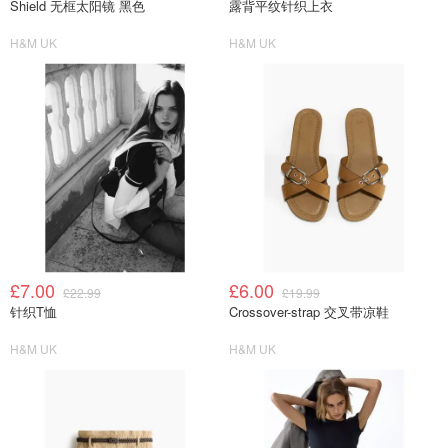
Shield 无框太阳镜 黑色
露背平纹针织上衣
H&M UK
H&M UK
£7.00
£6.00
£22.99
£19.99
针织T恤
Crossover-strap 交叉带凉鞋
H&M UK
H&M UK