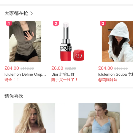
大家都在抢
1
2
3
£84.00
£6.00
£64.00
£118.00
£32.00
£108.00
lululemon Define Cropped Jacket Nulu 短款夹克
Dior 红管口红
码全！！
随手买一只了！
@鸡腿妹妹
猜你喜欢