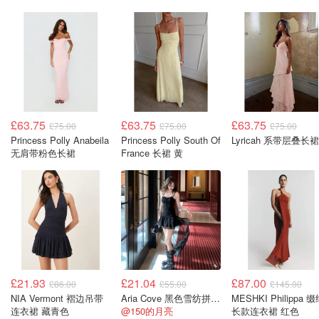
£63.75
£63.75
£63.75
£75.00
£75.00
£75.00
Princess Polly Anabeila
Princess Polly South Of
Lyricah 系带层叠长裙
无肩带粉色长裙
France 长裙 黄
£21.93
£21.04
£87.00
£86.00
£55.00
£145.00
NIA Vermont 褶边吊带
Aria Cove 黑色雪纺拼接荷叶边短裙
MESHKI Philippa 
连衣裙 藏青色
@150的月亮
长款连衣裙 红色