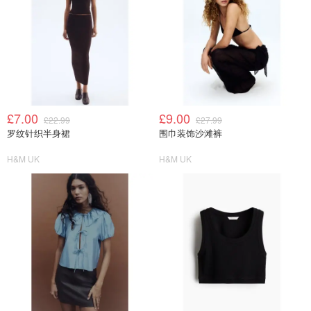
£7.00
£9.00
£22.99
£27.99
罗纹针织半身裙
围巾装饰沙滩裤
H&M UK
H&M UK