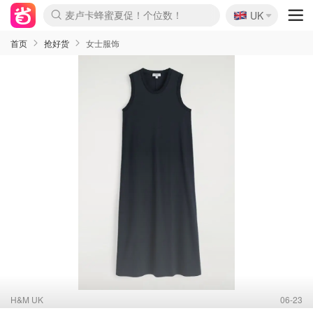
🇬🇧
Prada/Miu 4.8折！
UK
麦卢卡蜂蜜夏促！个位数！
啥？必胜客披萨5折！
首页
抢好货
女士服饰
H&M UK
06-23