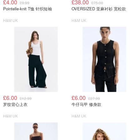
£4.00
£38.00
£9.99
£75.00
Pointelle-knit T恤 针织短袖
OVERSIZED 亚麻衬衫 宽松款
H&M UK
H&M UK
£6.00
£6.00
£12.99
£27.99
罗纹背心上衣
牛仔马甲 修身款
H&M UK
H&M UK