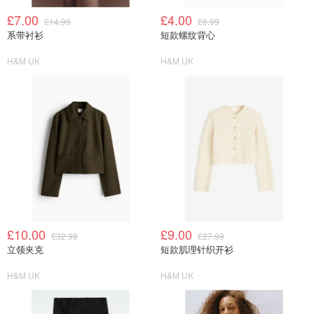
£7.00
£4.00
£14.99
£6.99
系带衬衫
短款螺纹背心
H&M UK
H&M UK
£10.00
£9.00
£32.99
£27.99
立领夹克
短款肌理针织开衫
H&M UK
H&M UK