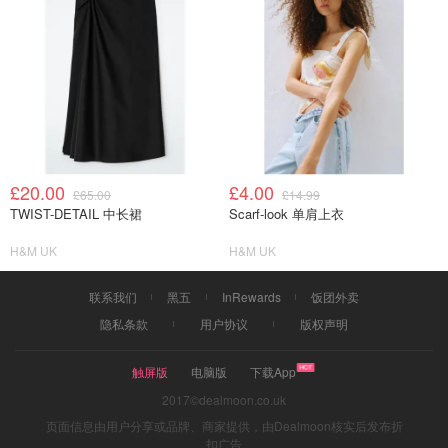
£20.00
£4.00
£65.00
£14.99
TWIST-DETAIL 中长裙
Scarf-look 单肩上衣
H&M UK
H&M UK
联系我们
黑五
InRewards
饭团外卖
隐私条款
用户协议
版权声明
触屏版
电脑版
下载App
2017©dealmoon.co.uk
页面信息由用户分享或品牌、商家提供，由Dealmoon核实后发布折
扣广告