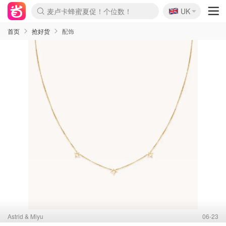
🇬🇧
Prada/Miu 4.8折！
UK
麦卢卡蜂蜜夏促！个位数！
啥？必胜客披萨5折！
首页
抢好货
配饰
Astrid & Miyu
06-23