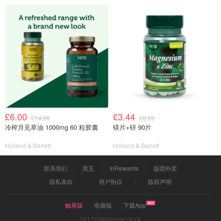
£6.00
£3.44
£14.99
£8.59
冷榨月见草油 1000mg 60 粒胶囊
镁片+锌 90片
Holland & Barrett
Holland & Barrett
联系我们
黑五
InRewards
饭团外卖
隐私条款
用户协议
版权声明
触屏版
电脑版
下载App
2017©dealmoon.co.uk