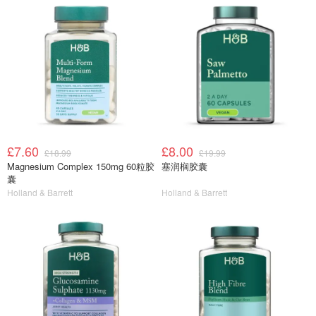
£7.60
£8.00
£18.99
£19.99
Magnesium Complex 150mg 60粒胶
塞润榈胶囊
囊
Holland & Barrett
Holland & Barrett