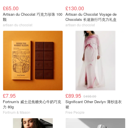
£65.00
£130.00
Artisan du Chocolat 巧克力珍珠 100
Artisan du Chocolat Voyage de
颗
Chocolats 长途旅行巧克力礼盒
artisan du chocolat
artisan du chocolat
£7.95
£89.95
£498.00
Fortnum's 威士忌焦糖夹心牛奶巧克
Significant Other Devlyn 薄纱连衣
力 80g
裙
Fortnum & Mason
Free People