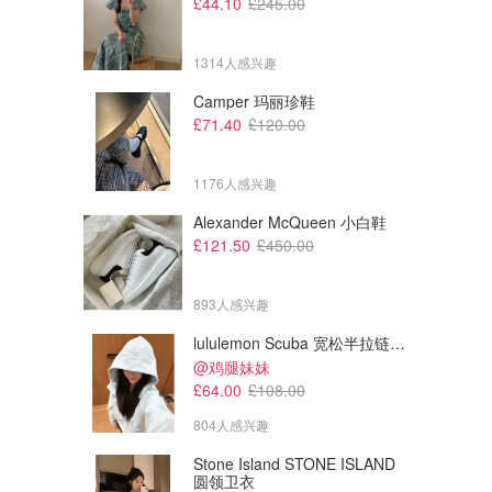
£44.10
£245.00
1314人感兴趣
Camper 玛丽珍鞋
£71.40
£120.00
1176人感兴趣
Alexander McQueen 小白鞋
£121.50
£450.00
893人感兴趣
lululemon Scuba 宽松半拉链卫衣
@鸡腿妹妹
£64.00
£108.00
804人感兴趣
Stone Island STONE ISLAND
圆领卫衣