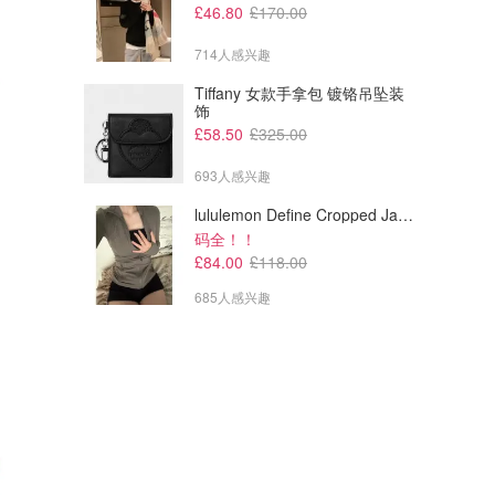
£46.80
£170.00
714人感兴趣
Tiffany 女款手拿包 镀铬吊坠装
饰
£58.50
£325.00
693人感兴趣
lululemon Define Cropped Jacket Nulu 短款夹克
码全！！
£84.00
£118.00
685人感兴趣