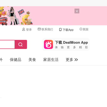
联系我们
英国
登录
下载App
🇺🇸
美国
下载 DealMoon App
体验更多精彩
🇨🇳
中国
外
保健品
美食
家居生活
更多
🇨🇦
加拿大
🇬🇧
家电数码
英国
母婴儿童
🇩🇪
德国
礼品卡
🇫🇷
法国
旅游
🇮🇹
意大利