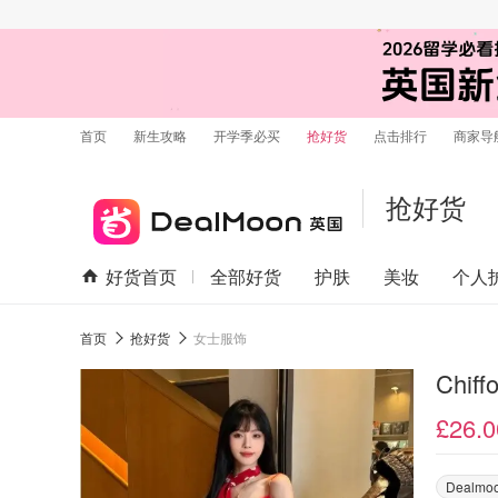
首页
新生攻略
开学季必买
抢好货
点击排行
商家导
抢好货
好货首页
全部好货
护肤
美妆
个人
首页
抢好货
女士服饰
Chi
£26.0
Dealm