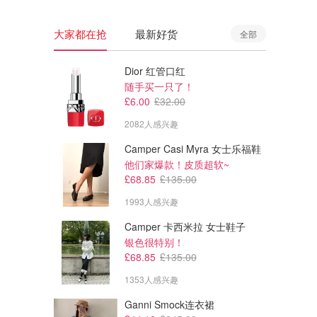
大家都在抢
最新好货
全部
Dior 红管口红
随手买一只了！
£6.00
£32.00
2082人感兴趣
Camper Casi Myra 女士乐福鞋
他们家爆款！皮质超软~
£68.85
£135.00
1993人感兴趣
Camper 卡西米拉 女士鞋子
£89.95
£32.00
£498.00
£32.00
银色很特别！
Significant Other Devlyn 薄纱
三角内衣
£68.85
£135.00
连衣裙
1353人感兴趣
Free People
Calvin Klein
Ganni Smock连衣裙