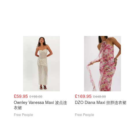
£59.95
£169.95
£198.00
£448.00
Ownley Vanessa Maxi 波点连
DZO Diana Maxi 挂脖连衣裙
衣裙
Free People
Free People