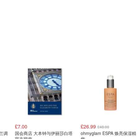
£7.00
£26.99
£48.00
苏格兰调
国会商店 大本钟与伊丽莎白塔
ohmyglam ESPA 焕亮保湿精
官方指南
华