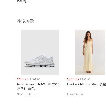
loading...
相似同款
£97.75
£89.95
£169.00
£298.00
New Balance ABZORB 2000
Baobab Athena Maxi 长裙
运动鞋 白色
SEVENSTORE
Free People