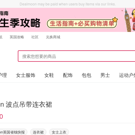
Dealmoon may be paid when users buy items via our links.
航
英国攻略
社区
兑换商城
护理
女士服饰
女鞋
配饰
包包
男士
运动户
ffon 波点吊带连衣裙
0
oon英国省钱快报
连衣裙
女士上衣