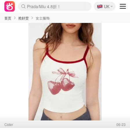
🇬🇧
Prada/Miu 4.8折！
UK
麦卢卡蜂蜜夏促！个位数！
啥？必胜客披萨5折！
首页
抢好货
女士服饰
Cider
06-23