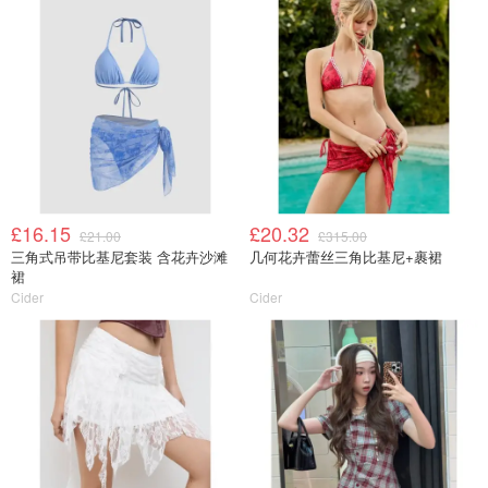
£16.15
£20.32
£21.00
£315.00
三角式吊带比基尼套装 含花卉沙滩
几何花卉蕾丝三角比基尼+裹裙
裙
Cider
Cider