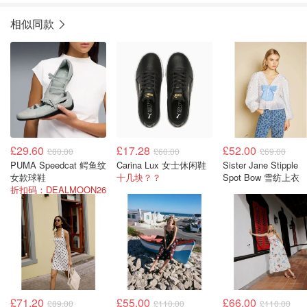
相似同款
£29.60
£17.28
£52.00
£80.00
£60.00
£69.00
PUMA Speedcat 鳄鱼纹
Carina Lux 女士休闲鞋
Sister Jane Stipple
女款球鞋
十几块？？
Spot Bow 雪纺上衣
折扣码：DEALMOON26
£71.20
£55.00
£66.00
£89.00
£110.00
£110.00