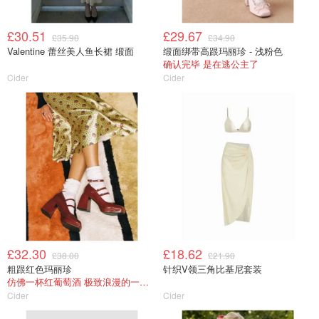
£30.51
£29.67
£35.90
£34.90
Valentine 蕾丝美人鱼长裙 缎面
缎面绑带高跟玛丽珍 - 浅粉色
确认完毕 是在逃公主了
Cider
Cider
£32.30
£18.62
£38.00
£21.90
粗跟红色玛丽珍
针织V领三角比基尼套装
仿佛一杯红葡萄酒 极致浪漫的一件单品
Cider
Cider