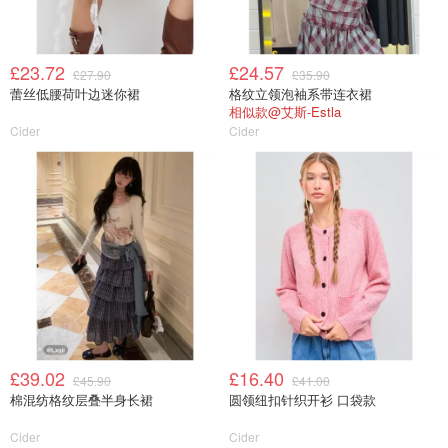
£23.72
£24.57
£27.90
£35.90
蕾丝低腰荷叶边迷你裙
格纹立领泡袖系带连衣裙
相似款@艾斯-Estla
Cider
Cider
£39.02
£16.40
£45.90
£41.00
棉混纺格纹层叠半身长裙
圆领纽扣针织开衫 口袋款
Cider
Cider