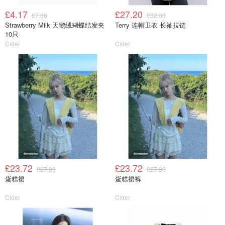
£4.17
£27.20
£7.00
£32.00
Strawberry Milk 天鹅绒蝴蝶结发夹
Terry 连帽卫衣 长袖拉链
10只
Cider
Cider
£23.72
£23.72
£27.90
£27.90
蛋糕裙
蛋糕裙裤
Cider
Cider