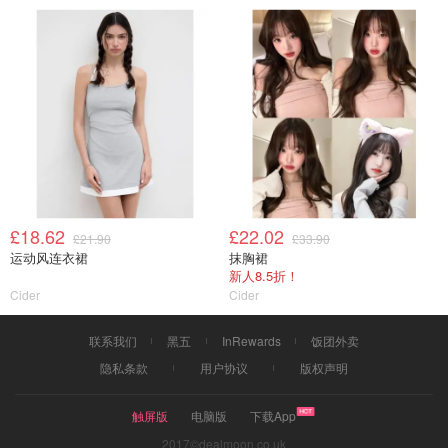
£18.62
£22.02
£21.90
£33.90
运动风连衣裙
抹胸裙
新人8.5折！
Cider
Cider
联系我们
黑五
InRewards
饭团外卖
隐私条款
用户协议
版权声明
触屏版
电脑版
下载App
2017©dealmoon.co.uk