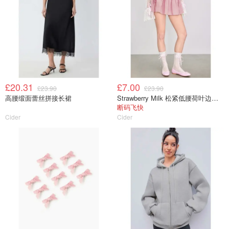
£20.31
£7.00
£23.90
£23.90
高腰缎面蕾丝拼接长裙
Strawberry Milk 松紧低腰荷叶边短裙
断码飞快
Cider
Cider