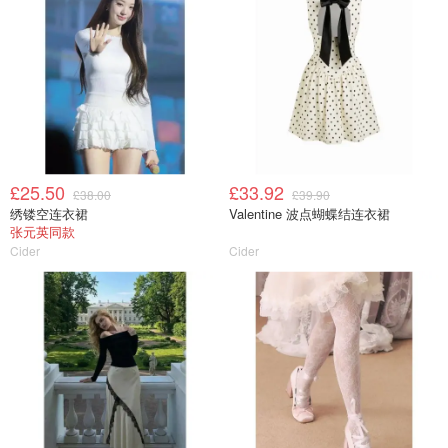
£25.50
£33.92
£38.00
£39.90
绣镂空连衣裙
Valentine 波点蝴蝶结连衣裙
张元英同款
Cider
Cider