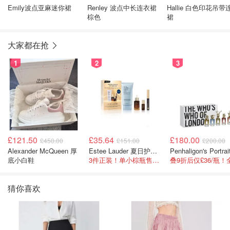
Emily波点亚麻迷你裙
Renley 波点中长连衣裙
Hallie 白色印花吊带
棕色
裙
大家都在抢
1
2
3
£121.50
£35.64
£180.00
£450.00
£151.00
£200.00
Alexander McQueen 厚
Estee Lauder 夏日护肤彩妆礼盒
底小白鞋
3件正装！单小棕瓶售价就要£65！
猜你喜欢