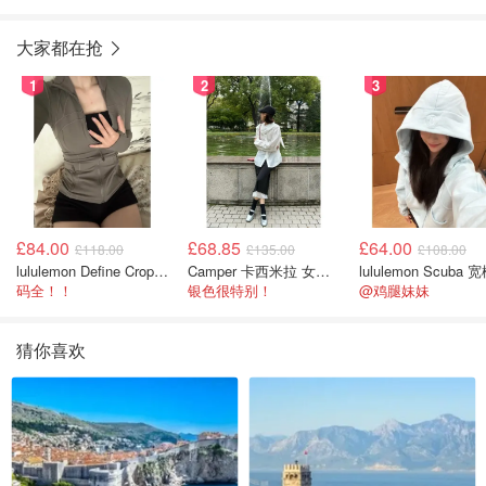
大家都在抢
1
2
3
£84.00
£68.85
£64.00
£118.00
£135.00
£108.00
lululemon Define Cropped Jacket Nulu 短款夹克
Camper 卡西米拉 女士鞋子
码全！！
银色很特别！
@鸡腿妹妹
猜你喜欢