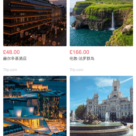
£48.00
£166.00
赫尔辛基酒店
伦敦-法罗群岛
Trip.com
Trip.com