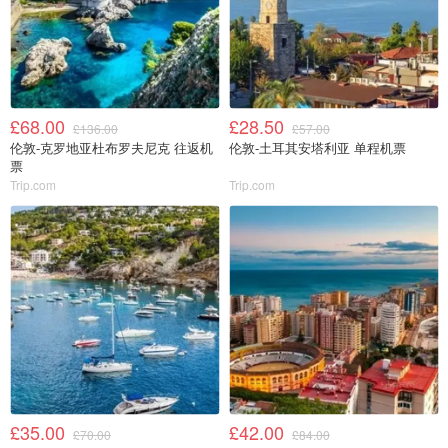
£68.00
£28.50
£136.00
£57.00
伦敦-克罗地亚杜布罗夫尼克 往返机
伦敦-土耳其安塔利亚 单程机票
票
Trip.com
Trip.com
£35.00
£42.00
£70.00
£84.00