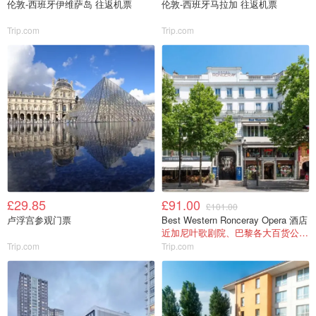
伦敦-西班牙伊维萨岛 往返机票
伦敦-西班牙马拉加 往返机票
Trip.com
Trip.com
£29.85
£91.00
£101.00
卢浮宫参观门票
Best Western Ronceray Opera 酒店
近加尼叶歌剧院、巴黎各大百货公司！
Trip.com
Trip.com