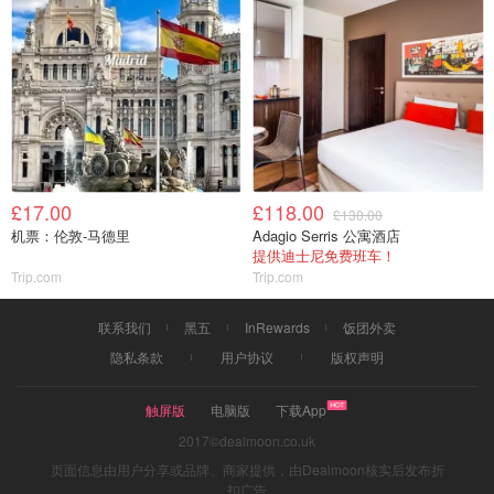
£17.00
£118.00
£130.00
机票：伦敦-马德里
Adagio Serris 公寓酒店
提供迪士尼免费班车！
Trip.com
Trip.com
联系我们
黑五
InRewards
饭团外卖
隐私条款
用户协议
版权声明
触屏版
电脑版
下载App
2017©dealmoon.co.uk
页面信息由用户分享或品牌、商家提供，由Dealmoon核实后发布折
扣广告