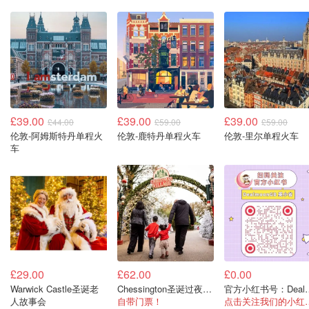
£39.00
£39.00
£39.00
£44.00
£59.00
£59.00
伦敦-阿姆斯特丹单程火
伦敦-鹿特丹单程火车
伦敦-里尔单程火车
车
£29.00
£62.00
£0.00
Warwick Castle圣诞老
Chessington圣诞过夜酒店
官方小红书号：De
人故事会
自带门票！
点击关注我