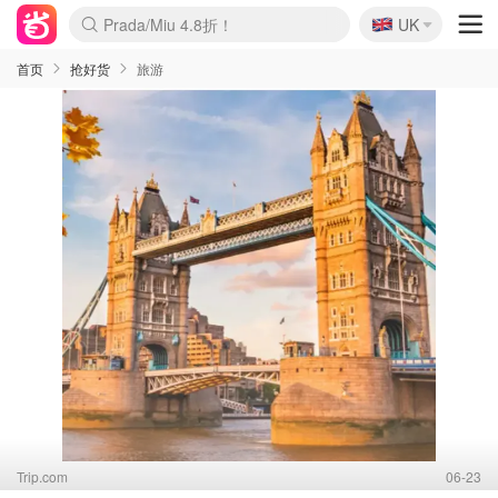
🇬🇧
Prada/Miu 4.8折！
UK
麦卢卡蜂蜜夏促！个位数！
啥？必胜客披萨5折！
首页
抢好货
旅游
Trip.com
06-23