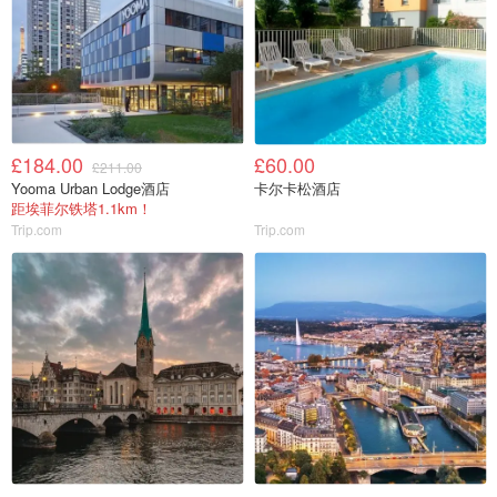
£184.00
£60.00
£211.00
Yooma Urban Lodge酒店
卡尔卡松酒店
距埃菲尔铁塔1.1km！
Trip.com
Trip.com