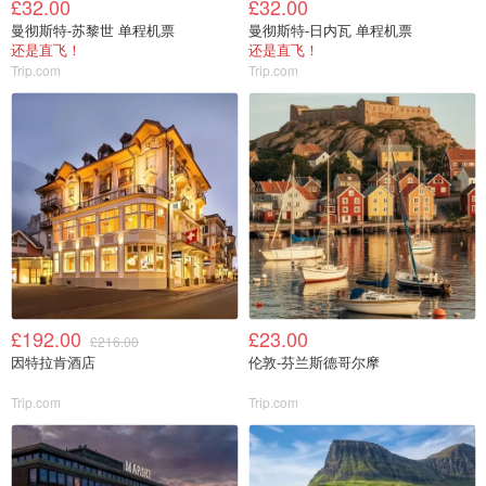
£32.00
£32.00
曼彻斯特-苏黎世 单程机票
曼彻斯特-日内瓦 单程机票
还是直飞！
还是直飞！
Trip.com
Trip.com
£192.00
£23.00
£216.00
因特拉肯酒店
伦敦-芬兰斯德哥尔摩
Trip.com
Trip.com