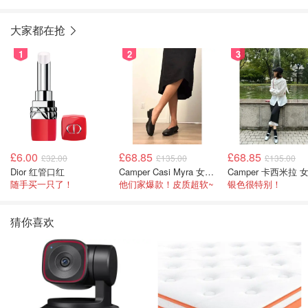
大
大家都在抢
1
2
3
£6.00
£68.85
£68.85
£32.00
£135.00
£135.00
Dior 红管口红
Camper Casi Myra 女士乐福鞋
随手买一只了！
他们家爆款！皮质超软~
银色很特别！
猜你喜欢