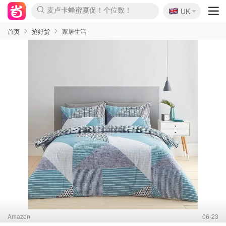
🇬🇧
Prada/Miu 4.8折！
UK
麦卢卡蜂蜜夏促！个位数！
啥？必胜客披萨5折！
首页
抢好货
家居生活
Amazon
06-23