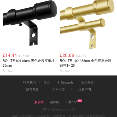
£14.44
£28.89
£16.99
£33.99
BOLITE 80148cm 黑色金属窗帘杆
BOLITE 190-355cm 金色双层金属
25mm
窗帘杆 25mm
Amazon
Amazon
联系我们
黑五
InRewards
饭团外卖
隐私条款
用户协议
版权声明
触屏版
电脑版
下载App
2017©dealmoon.co.uk
页面信息由用户分享或品牌、商家提供，由Dealmoon核实后发布折