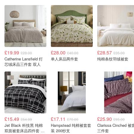
£19.99
£28.00
£28.57
£28.00
£40.00
£35.00
Catherine Lansfield 灯
单人床品两件套
纯棉条纹羽绒被套
芯绒床品三件套 双人
£15.49
£17.11
£25.90
£64.99
£70.00
£95.00
Jet Black 科技黑 纯棉
Hampstead 纯棉被套套
Clarissa Cinched 被
双面被套床品四件套 加
装 200纱支
三件套