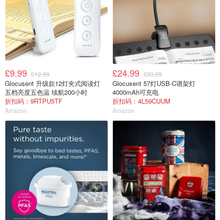
£9.99
£24.99
£12.99
£33.29
Glocusent 升级款12灯夹式阅读灯
Glocusent 57灯USB-C谱架灯
五档亮度五色温 续航200小时
4000mAh可充电
折扣码：9RTPU5TF
折扣码：4L59CUUM
Amazon
Amazon