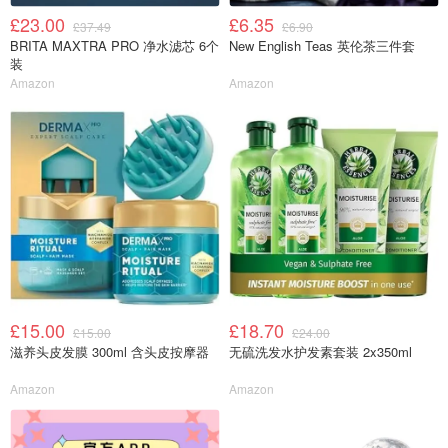
£23.00
£6.35
£37.49
£6.90
BRITA MAXTRA PRO 净水滤芯 6个
New English Teas 英伦茶三件套
装
Amazon
Amazon
£15.00
£18.70
£15.00
£24.00
滋养头皮发膜 300ml 含头皮按摩器
无硫洗发水护发素套装 2x350ml
Amazon
Amazon