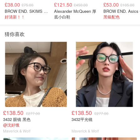
£38.00
£121.50
£53.00
£75.00
£450.00
£105.00
BROW END. SKIMS Cotton Rib 长款背心连衣裙 薄荷绿
Alexander McQueen 厚
好清新！！
底小白鞋
黑银配色
猜你喜欢
£138.50
£138.50
£277.00
£277.00
3432 眼镜 黑色
3432平光镜
@沈好饿
Maverick & Wolf
Maverick & Wolf