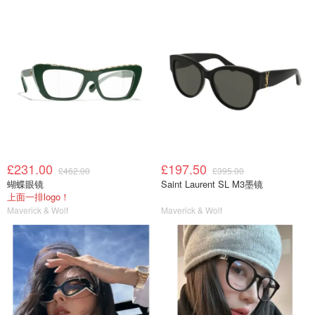
£231.00
£197.50
£462.00
£395.00
蝴蝶眼镜
Saint Laurent SL M3墨镜
上面一排logo！
Maverick & Wolf
Maverick & Wolf