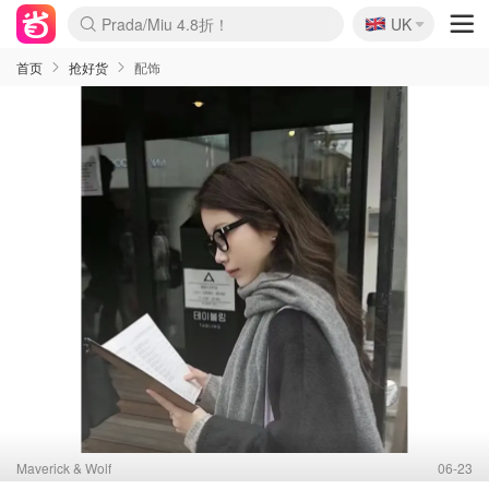
🇬🇧
Prada/Miu 4.8折！
UK
麦卢卡蜂蜜夏促！个位数！
啥？必胜客披萨5折！
首页
抢好货
配饰
Maverick & Wolf
06-23