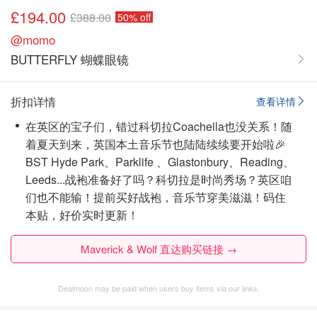
£194.00
£388.00
50% off
@momo
BUTTERFLY 蝴蝶眼镜
折扣详情
查看详情
在英区的宝子们，错过科切拉Coachella也没关系！随
着夏天到来，英国本土音乐节也陆陆续续要开始啦🎉
BST Hyde Park、Parklife 、Glastonbury、Reading、
Leeds...战袍准备好了吗？科切拉是时尚秀场？英区咱
们也不能输！提前买好战袍，音乐节穿美滋滋！
码住
本贴，好价实时更新！
Maverick & Wolf 直达购买链接 →
Dealmoon may be paid when users buy items via our links.