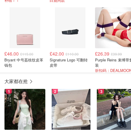
补啦！！
白鹿同款
£46.00
£42.00
£26.39
£115.00
£110.00
£39.99
Bryant 中号荔枝纹皮革
Signature Logo 可翻转
Purple Reins 束缚带
钱包
皮带
装
折扣码：DEALMOON
大家都在抢
1
2
3