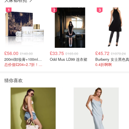
1
2
3
£56.00
£33.75
£45.72
£140.00
£165.00
£1070.24
200ml卸妆膏+100ml急救面膜+面霜+洁颜布
Odd Mus LD99 连衣裙
总价值£204=2.7折！闭眼冲这套！
0.4折啊啊
猜你喜欢