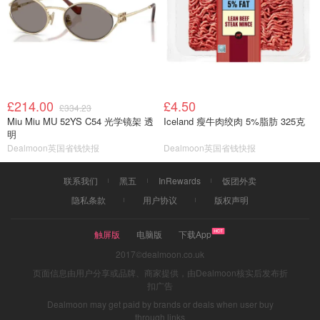
£214.00
£4.50
£334.23
Miu Miu MU 52YS C54 光学镜架 透
Iceland 瘦牛肉绞肉 5%脂肪 325克
明
Dealmoon英国省钱快报
Dealmoon英国省钱快报
联系我们
黑五
InRewards
饭团外卖
隐私条款
用户协议
版权声明
触屏版
电脑版
下载App
2017©dealmoon.co.uk
页面信息由用户分享或品牌、商家提供，由Dealmoon核实后发布折
扣广告
Dealmoon may get paid by brands or deals when user buy
through links