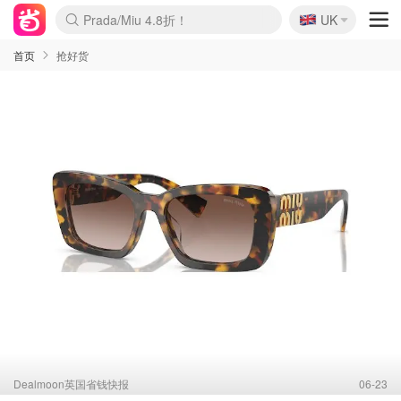
🇬🇧
Prada/Miu 4.8折！
UK
麦卢卡蜂蜜夏促！个位数！
啥？必胜客披萨5折！
首页
抢好货
Dealmoon英国省钱快报
06-23