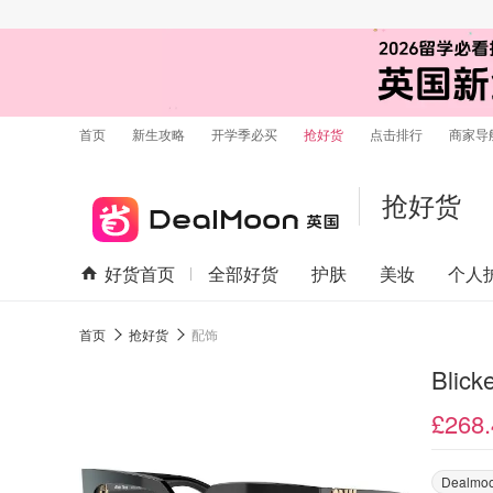
首页
新生攻略
开学季必买
抢好货
点击排行
商家导
抢好货
好货首页
全部好货
护肤
美妆
个人
首页
抢好货
配饰
Blic
£268.
Dealm