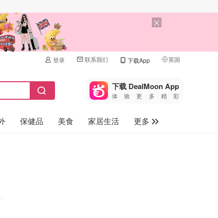
联系我们
英国
登录
下载App
🇺🇸
美国
下载 DealMoon App
体验更多精彩
🇨🇳
中国
外
保健品
美食
家居生活
更多
🇨🇦
加拿大
🇬🇧
家电数码
英国
母婴儿童
🇩🇪
德国
礼品卡
🇫🇷
法国
旅游
🇮🇹
意大利