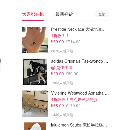
大家都在抢
最新好货
全部
Prestige Necklace 大溪地珍珠项链 10-11mm
1折收！！
£69.90
£714.90
2070人感兴趣
adidas Originals Taekwondo 女款黑色运动鞋
@ 是伊伊呀
£20.00
£80.00
1903人感兴趣
Vivienne Westwood Agnatha 耳环
£220.00
£202.00
£342.97
£342.97
4折啊啊！先点击激活链接！
Miu Miu MU B09S C52 光学眼
Miu Miu MU B50S C52 眼镜
£68.00
£170.00
镜
1439人感兴趣
Dealmoon英国省钱快报
Dealmoon英国省钱快报
lululemon Scuba 宽松半拉链卫衣