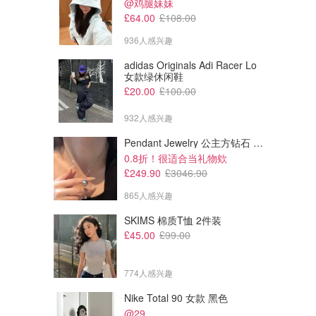
@鸡腿妹妹
£64.00
£108.00
936人感兴趣
adidas Originals Adi Racer Lo
女款绿休闲鞋
£20.00
£100.00
932人感兴趣
Pendant Jewelry 公主方钻石 圆形大溪地珍珠吊坠 11-12mm
0.8折！很适合当礼物欸
£249.90
£3046.90
865人感兴趣
SKIMS 棉质T恤 2件装
£45.00
£99.00
774人感兴趣
Nike Total 90 女款 黑色
@29