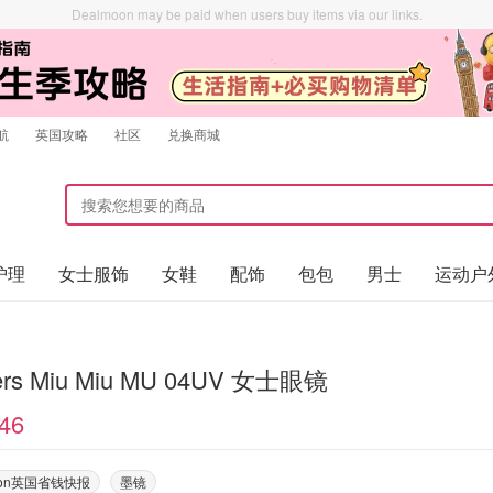
Dealmoon may be paid when users buy items via our links.
航
英国攻略
社区
兑换商城
护理
女士服饰
女鞋
配饰
包包
男士
运动户
kers Miu Miu MU 04UV 女士眼镜
46
oon英国省钱快报
墨镜