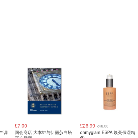
£7.00
£26.99
£48.00
苏格兰调
国会商店 大本钟与伊丽莎白塔
ohmyglam ESPA 焕亮保湿精
官方指南
华