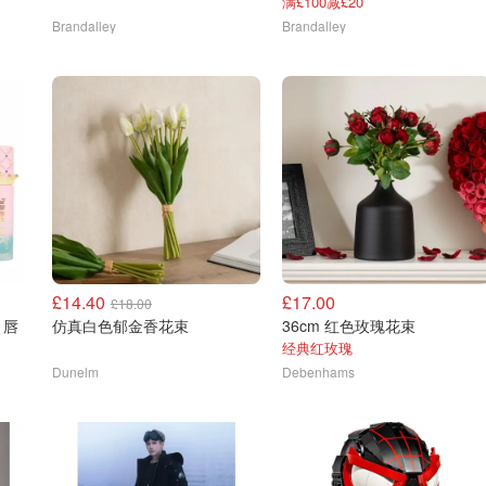
满£100减£20
Brandalley
Brandalley
£14.40
£17.00
£18.00
y 唇
仿真白色郁金香花束
36cm 红色玫瑰花束
经典红玫瑰
Dunelm
Debenhams