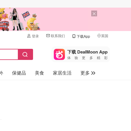
联系我们
英国
登录
下载App
🇺🇸
美国
下载 DealMoon App
体验更多精彩
🇨🇳
中国
外
保健品
美食
家居生活
更多
🇨🇦
加拿大
🇬🇧
家电数码
英国
母婴儿童
🇩🇪
德国
礼品卡
🇫🇷
法国
旅游
🇮🇹
意大利