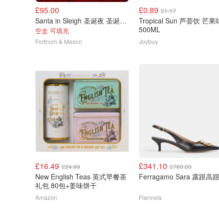
£95.00
£0.89
£1.17
Santa in Sleigh 圣诞夜 圣诞日历
Tropical Sun 芦荟饮 芒果
500ML
空盒 可填充
Fortnum & Mason
Joybuy
£16.49
£341.10
£24.99
£760.00
New English Teas 英式早餐茶
Ferragamo Sara 露跟高
礼包 80包+姜味饼干
Amazon
Flannels