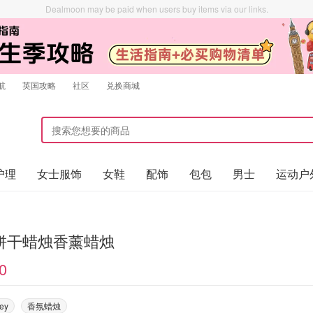
Dealmoon may be paid when users buy items via our links.
航
英国攻略
社区
兑换商城
护理
女士服饰
女鞋
配饰
包包
男士
运动户
饼干蜡烛香薰蜡烛
0
ley
香氛蜡烛