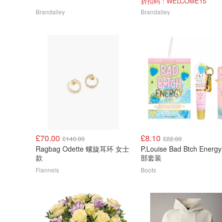
折扣码：WELCOME15
Brandalley
Brandalley
£70.00
£8.10
£140.00
£22.00
Ragbag Odette 螺旋耳环 女士
P.Louise Bad Btch Energ
款
部套装
Flannels
Boots