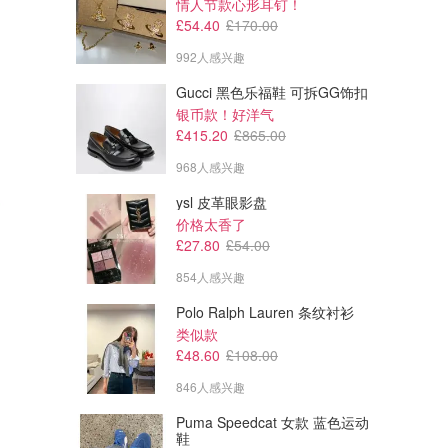
情人节款心形耳钉！
£54.40
£170.00
992人感兴趣
Gucci 黑色乐福鞋 可拆GG饰扣
银币款！好洋气
£415.20
£865.00
968人感兴趣
ysl 皮革眼影盘
价格太香了
£27.80
£54.00
854人感兴趣
Polo Ralph Lauren 条纹衬衫
类似款
£48.60
£108.00
846人感兴趣
Puma Speedcat 女款 蓝色运动
鞋