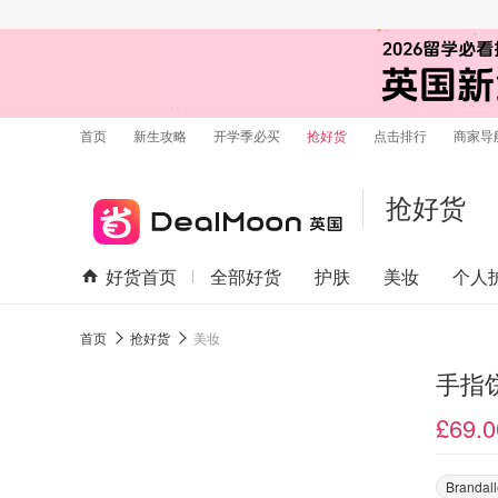
首页
新生攻略
开学季必买
抢好货
点击排行
商家导
抢好货
好货首页
全部好货
护肤
美妆
个人
首页
抢好货
美妆
手指
£69.0
Brandal