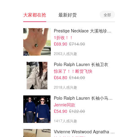
大家都在抢
最新好货
全部
Prestige Necklace 大溪地珍珠项链 10-11mm
1折收！！
£69.90
£714.90
2063人感兴趣
Polo Ralph Lauren 长袖卫衣
惊呆了！！断货飞快
£64.80
£144.00
2018人感兴趣
Polo Ralph Lauren 长袖小马卫衣
£58.95
£22.00
£88.00
£22.00
Jennie同款
Acqua Di Parma Luce Di
羊角面包香薰蜡烛
£54.90
£122.00
Colonia 香薰机 180ml
1417人感兴趣
AllBeauty
Urban Outfitters
Vivienne Westwood Agnatha 耳环