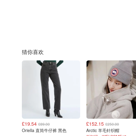
猜你喜欢
£19.54
£152.15
£89.00
£250.00
Oriella 直筒牛仔裤 黑色
Arctic 羊毛针织帽