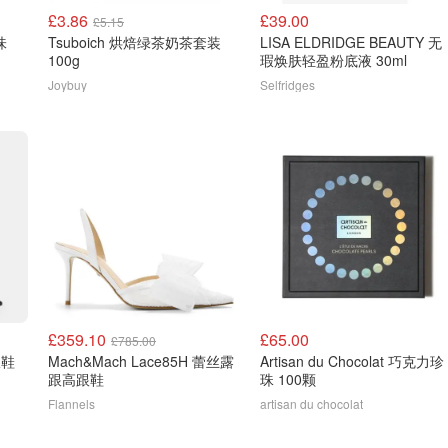
£3.86
£39.00
£5.15
味
Tsuboich 烘焙绿茶奶茶套装
LISA ELDRIDGE BEAUTY 无
100g
瑕焕肤轻盈粉底液 30ml
Joybuy
Selfridges
£359.10
£65.00
£785.00
跟鞋
Mach&Mach Lace85H 蕾丝露
Artisan du Chocolat 巧克力珍
跟高跟鞋
珠 100颗
Flannels
artisan du chocolat