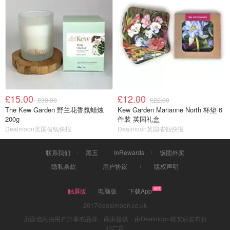
£15.00
£12.00
£30.00
£22.00
The Kew Garden 野兰花香氛蜡烛
Kew Garden Marianne North 杯垫 6
200g
件装 英国礼盒
Dealmoon英国省钱快报
Dealmoon英国省钱快报
联系我们
黑五
InRewards
饭团外卖
隐私条款
用户协议
版权声明
触屏版
电脑版
下载App
2017©dealmoon.co.uk
页面信息由用户分享或品牌、商家提供，由Dealmoon核实后发布折
扣广告