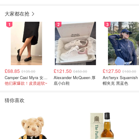
大家都在抢
1
2
3
£68.85
£121.50
£127.50
£135.00
£450.00
£180.00
Camper Casi Myra 女士乐福鞋
Alexander McQueen 厚
Arc'teryx Squamish
他们家爆款！皮质超软~
底小白鞋
帽夹克 黑蓝色
猜你喜欢