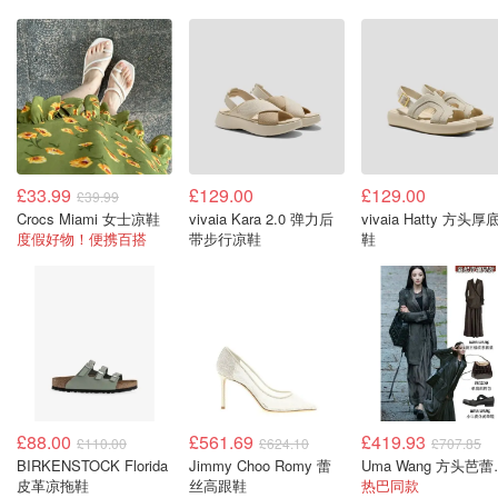
£33.99
£129.00
£129.00
£39.99
Crocs Miami 女士凉鞋
vivaia Kara 2.0 弹力后
vivaia Hatty 方头厚
度假好物！便携百搭
带步行凉鞋
鞋
£88.00
£561.69
£419.93
£110.00
£624.10
£707.85
BIRKENSTOCK Florida
Jimmy Choo Romy 蕾
Uma 
皮革凉拖鞋
丝高跟鞋
热巴同款