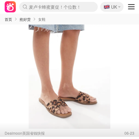
🇬🇧
麦卢卡蜂蜜夏促！个位数！
Prada/Miu 4.8折！
UK
啥？必胜客披萨5折！
首页
抢好货
女鞋
Dealmoon英国省钱快报
06-23