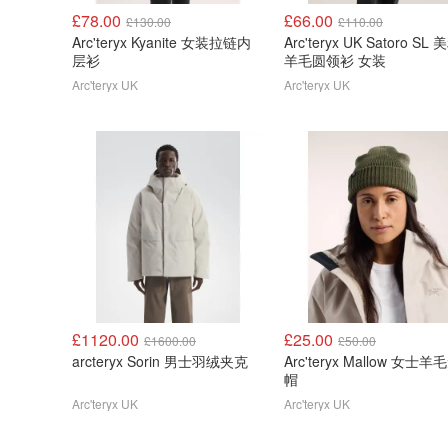
£78.00
£66.00
£130.00
£110.00
Arc'teryx Kyanite 女装拉链内
Arc'teryx UK Satoro SL
层衫
羊毛圆领衫 女装
Arc'teryx UK
Arc'teryx UK
£1120.00
£25.00
£1600.00
£50.00
arcteryx Sorin 男士羽绒夹克
Arc'teryx Mallow 女士
帽
Arc'teryx UK
Arc'teryx UK