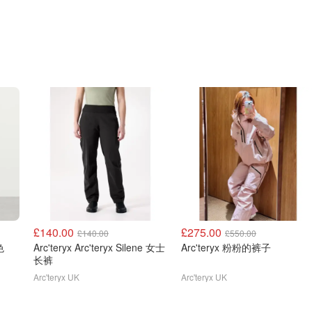
£140.00
£275.00
£140.00
£550.00
色
Arc'teryx Arc'teryx Silene 女士
Arc'teryx 粉粉的裤子
长裤
Arc'teryx UK
Arc'teryx UK