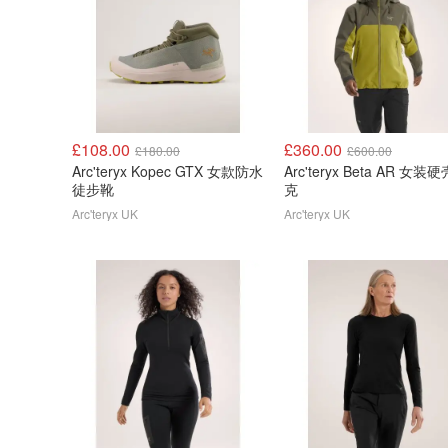
£108.00
£360.00
£180.00
£600.00
Arc'teryx Kopec GTX 女款防水
Arc'teryx Beta AR 女装
徒步靴
克
Arc'teryx UK
Arc'teryx UK