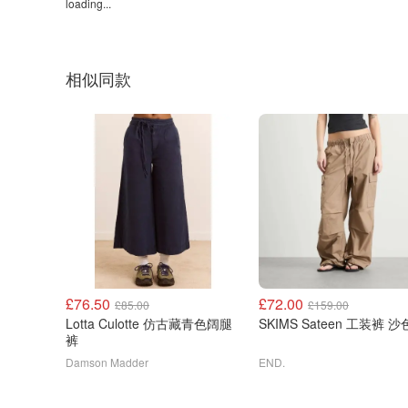
loading...
相似同款
£76.50
£72.00
£85.00
£159.00
Lotta Culotte 仿古藏青色阔腿
SKIMS Sateen 工装裤 沙
裤
Damson Madder
END.