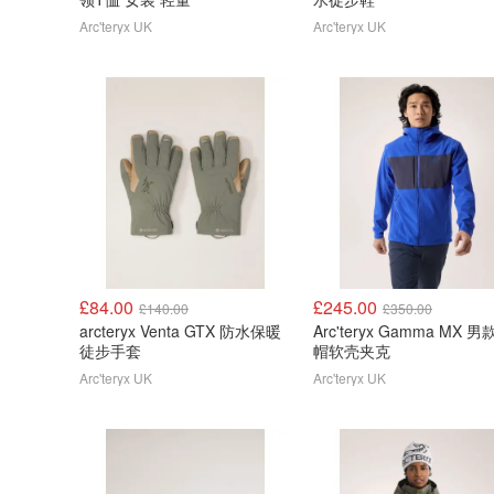
Arc'teryx UK
Arc'teryx UK
£84.00
£245.00
£140.00
£350.00
arcteryx Venta GTX 防水保暖
Arc'teryx Gamma MX 
徒步手套
帽软壳夹克
Arc'teryx UK
Arc'teryx UK