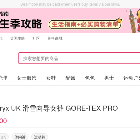
Dealmoon may be paid when users buy items via our links.
航
英国攻略
社区
兑换商城
护理
女士服饰
女鞋
配饰
包包
男士
运动户
teryx UK 滑雪向导女裤 GORE-TEX PRO
00
x UK
休闲裤
运动裤