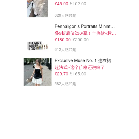
£45.90
£102.00
620人感兴趣
Penhaligon's Portraits Miniature Collection 香氛套装 5瓶装
叠9折后仅£36/瓶！全热款+标志性兽首头
£180.00
£200.00
612人感兴趣
Exclusive Muse No. 1 连衣裙
超法式~这个价格还说啥了
£29.70
£165.00
582人感兴趣
量