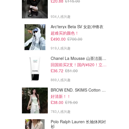
£20.88
£115.00
934人感兴趣
Arc'teryx Beta SV 女款冲锋衣
超难买的颜色！
£490.00
£700.00
919人感兴趣
Chanel La Mousse 山茶洁面乳 150ml
回国前买2支！国内¥620！立省近一半！
£36.72
£51.00
869人感兴趣
BROW END. SKIMS Cotton Rib 长款背心连衣裙 薄荷绿
好清新！！
£38.00
£75.00
783人感兴趣
Polo Ralph Lauren 长袖休闲衬
衫