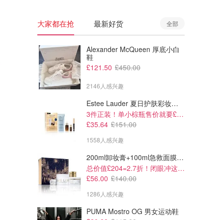
大家都在抢
最新好货
全部
Alexander McQueen 厚底小白
鞋
£121.50
£450.00
2146人感兴趣
Estee Lauder 夏日护肤彩妆礼盒
3件正装！单小棕瓶售价就要£65！
£35.64
£151.00
1558人感兴趣
200ml卸妆膏+100ml急救面膜+面霜+洁颜布
£264.00
£10.99
£440.00
£34.00
总价值£204=2.7折！闭眼冲这套！
Arc'teryx Arc'teryx UK 女款
myprotein MP 男士网眼短裤
£56.00
£140.00
GORE-TEX PRO裤
深祖母绿
1286人感兴趣
Arc'teryx UK
Myprotein UK
PUMA Mostro OG 男女运动鞋