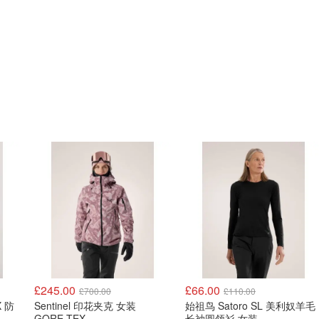
£245.00
£66.00
£700.00
£110.00
X 防
Sentinel 印花夹克 女装
始祖鸟 Satoro SL 美利奴羊毛
GORE-TEX
长袖圆领衫 女装