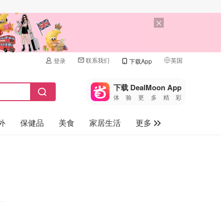
联系我们
英国
登录
下载App
🇺🇸
美国
下载 DealMoon App
体验更多精彩
🇨🇳
中国
外
保健品
美食
家居生活
更多
🇨🇦
加拿大
🇬🇧
家电数码
英国
母婴儿童
🇩🇪
德国
礼品卡
🇫🇷
法国
旅游
🇮🇹
意大利