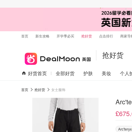
首页
新生攻略
开学季必买
抢好货
点击排行
商家导
抢好货
好货首页
全部好货
护肤
美妆
个人
首页
抢好货
女士服饰
Arc'
£675.
Arc'tery