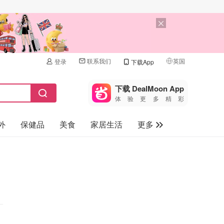
联系我们
英国
登录
下载App
🇺🇸
美国
下载 DealMoon App
体验更多精彩
🇨🇳
中国
外
保健品
美食
家居生活
更多
🇨🇦
加拿大
🇬🇧
家电数码
英国
母婴儿童
🇩🇪
德国
礼品卡
🇫🇷
法国
旅游
🇮🇹
意大利