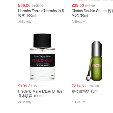
£66.00
£39.50
£105.00
£49.00
Hermès Terre d’Hermès 淡香
Clarins Double Serum 
喷雾 100ml
M5N 30ml
AllBeauty
AllBeauty
£199.31
£214.61
£255.00
£260.00
Frederic Malle L'Eau D'Hiver
提拉眼精华 15ml
香水喷雾 100ml
AllBeauty
AllBeauty