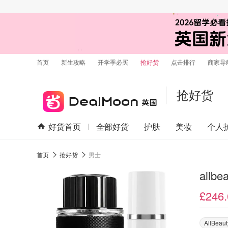
首页
新生攻略
开学季必买
抢好货
点击排行
商家导
抢好货
好货首页
全部好货
护肤
美妆
个人
首页
抢好货
男士
all
£246.
AllBeaut