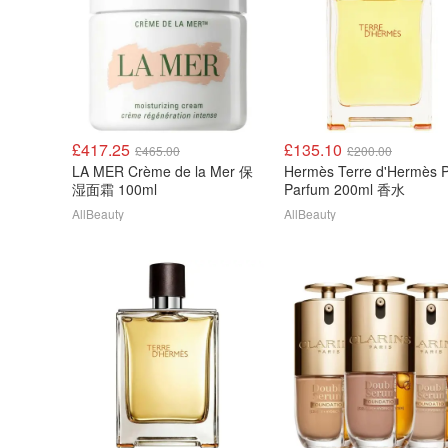
£417.25
£135.10
£465.00
£200.00
LA MER Crème de la Mer 保
Hermès Terre d'Hermès 
湿面霜 100ml
Parfum 200ml 香水
AllBeauty
AllBeauty