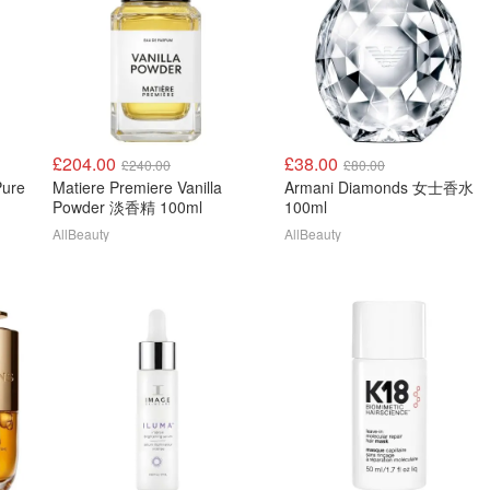
£204.00
£38.00
£240.00
£80.00
Pure
Matiere Premiere Vanilla
Armani Diamonds 女士香水
Powder 淡香精 100ml
100ml
AllBeauty
AllBeauty