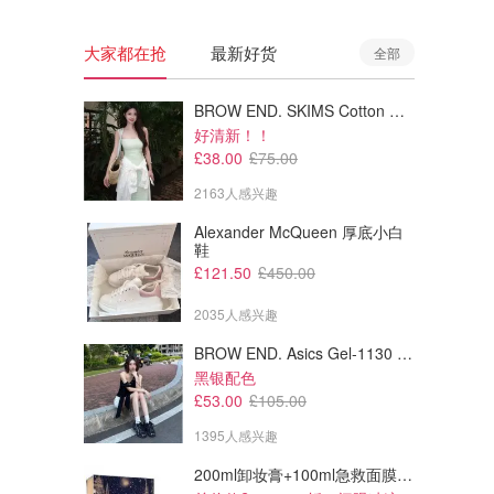
大家都在抢
最新好货
全部
BROW END. SKIMS Cotton Rib 长款背心连衣裙 薄荷绿
好清新！！
£38.00
£75.00
2163人感兴趣
Alexander McQueen 厚底小白
鞋
£121.50
£450.00
2035人感兴趣
BROW END. Asics Gel-1130 黑色运动鞋
£70.00
£39.99
£39.99
黑银配色
BABYLISS Graphite Precision
Kensen 剃须刀 4刀头 防水
£53.00
£105.00
干式胡须修剪器 黑色镀金
1395人感兴趣
Currys
Amazon
200ml卸妆膏+100ml急救面膜+面霜+洁颜布