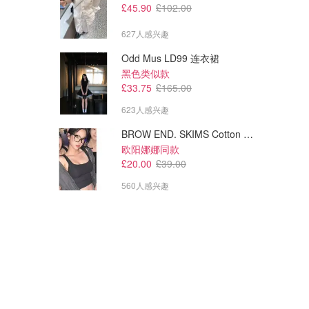
£45.90
£102.00
627人感兴趣
Odd Mus LD99 连衣裙
黑色类似款
£33.75
£165.00
623人感兴趣
BROW END. SKIMS Cotton Rib Tank 棉质罗纹背心 Soot色
欧阳娜娜同款
£20.00
£39.00
560人感兴趣