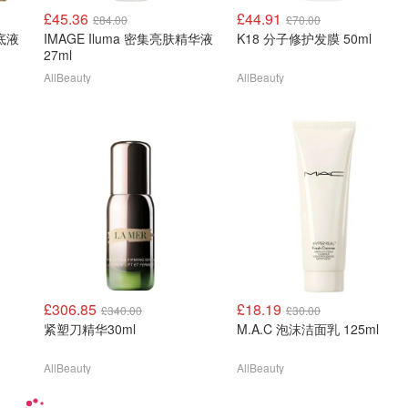
£45.36
£44.91
£84.00
£70.00
粉底液
IMAGE Iluma 密集亮肤精华液
K18 分子修护发膜 50ml
27ml
AllBeauty
AllBeauty
£306.85
£18.19
£340.00
£30.00
紧塑刀精华30ml
M.A.C 泡沫洁面乳 125ml
AllBeauty
AllBeauty