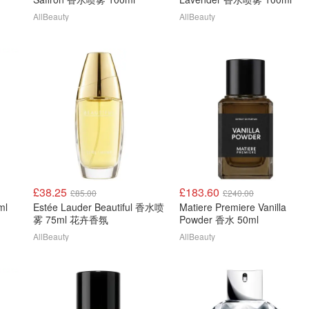
AllBeauty
AllBeauty
£38.25
£183.60
£85.00
£240.00
ml
Estée Lauder Beautiful 香水喷
Matiere Premiere Vanilla
雾 75ml 花卉香氛
Powder 香水 50ml
AllBeauty
AllBeauty