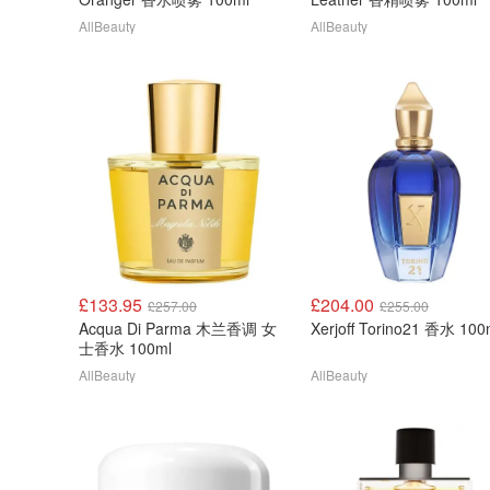
AllBeauty
AllBeauty
£133.95
£204.00
£257.00
£255.00
Acqua Di Parma 木兰香调 女
Xerjoff Torino21 香水 100
士香水 100ml
AllBeauty
AllBeauty