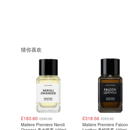
猜你喜欢
£183.60
£318.56
£240.00
£353.95
Matiere Premiere Neroli
Matiere Premiere Falcon
Oranger 香水喷雾 100ml
Leather 香精喷雾 100ml