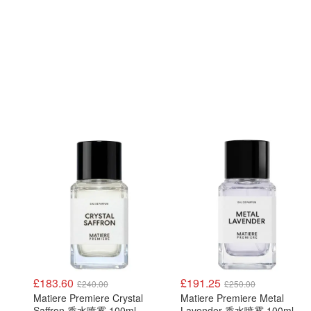
£183.60
£191.25
£240.00
£250.00
Matiere Premiere Crystal
Matiere Premiere Metal
Saffron 香水喷雾 100ml
Lavender 香水喷雾 100ml