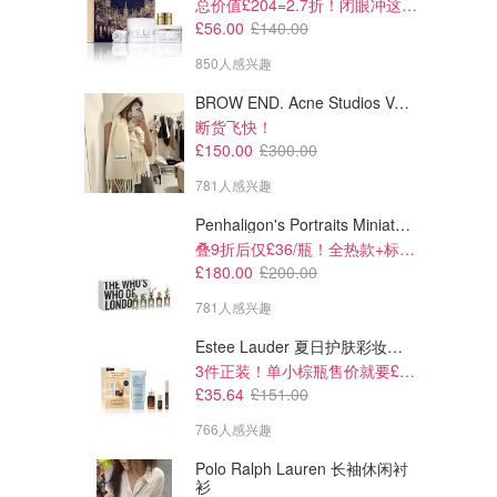
总价值£204=2.7折！闭眼冲这套！
£56.00
£140.00
850人感兴趣
BROW END. Acne Studios Vally 刺绣围巾 白色
断货飞快！
£150.00
£300.00
781人感兴趣
Penhaligon's Portraits Miniature Collection 香氛套装 5瓶装
叠9折后仅£36/瓶！全热款+标志性兽首头
£180.00
£200.00
781人感兴趣
Estee Lauder 夏日护肤彩妆礼盒
3件正装！单小棕瓶售价就要£65！
£35.64
£151.00
766人感兴趣
Polo Ralph Lauren 长袖休闲衬
衫