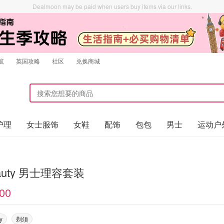
Dealmoon may be paid when users buy items via our links.
航
英国攻略
社区
兑换商城
护理
女士服饰
女鞋
配饰
包包
男士
运动户
beauty 男士理容套装
00
y
剃须