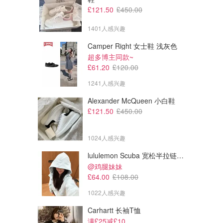
£121.50
£450.00
1401人感兴趣
Camper Right 女士鞋 浅灰色
超多博主同款~
£61.20
£120.00
1241人感兴趣
Alexander McQueen 小白鞋
£121.50
£450.00
1024人感兴趣
lululemon Scuba 宽松半拉链卫衣
@鸡腿妹妹
£64.00
£108.00
1022人感兴趣
Carhartt 长袖T恤
满£25减£10