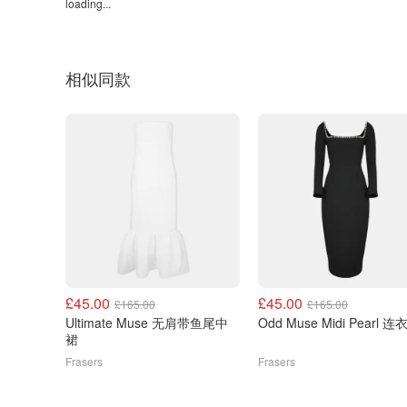
loading...
相似同款
£45.00
£45.00
£165.00
£165.00
Ultimate Muse 无肩带鱼尾中
Odd Muse Midi Pearl 连
裙
Frasers
Frasers