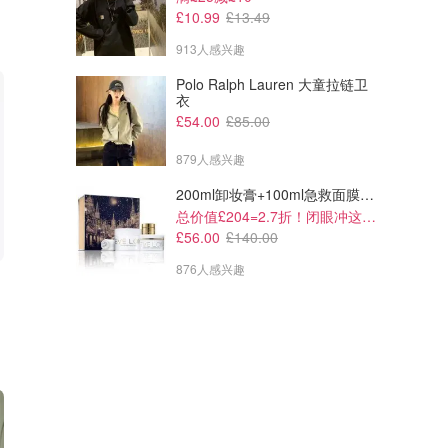
£10.99
£13.49
913人感兴趣
Polo Ralph Lauren 大童拉链卫
衣
£54.00
£85.00
879人感兴趣
200ml卸妆膏+100ml急救面膜+面霜+洁颜布
总价值£204=2.7折！闭眼冲这套！
£56.00
£140.00
876人感兴趣