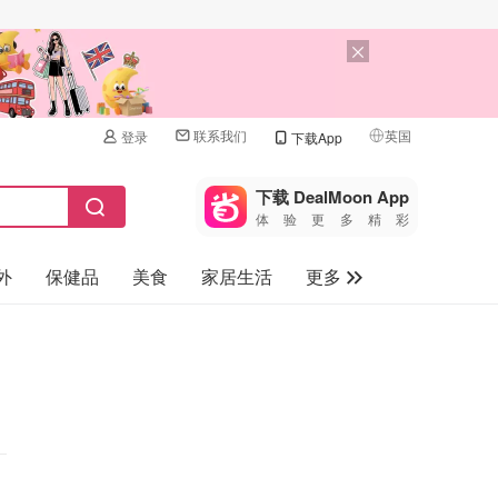
联系我们
英国
登录
下载App
🇺🇸
美国
下载 DealMoon App
体验更多精彩
🇨🇳
中国
外
保健品
美食
家居生活
更多
🇨🇦
加拿大
🇬🇧
家电数码
英国
母婴儿童
🇩🇪
德国
礼品卡
🇫🇷
法国
旅游
🇮🇹
意大利