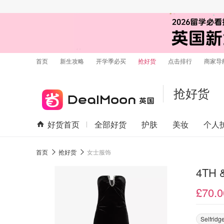
首页
新生攻略
开学季必买
抢好货
点击排行
商家导
抢好货
好货首页
全部好货
护肤
美妆
个人
首页
抢好货
女士服饰
4TH
£70.0
Selfridg