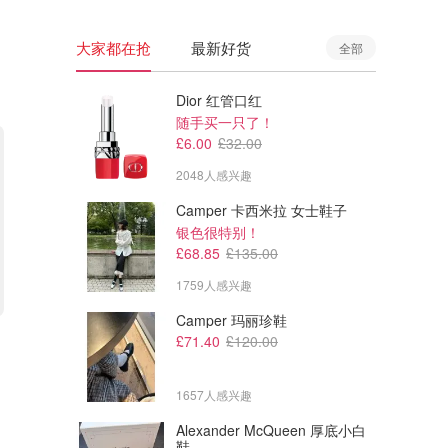
大家都在抢
最新好货
全部
Dior 红管口红
随手买一只了！
£6.00
£32.00
2048人感兴趣
Camper 卡西米拉 女士鞋子
银色很特别！
£68.85
£135.00
1759人感兴趣
Camper 玛丽珍鞋
£29.70
£34.20
£165.00
£125.00
£71.40
£120.00
Exclusive Muse No. 1 连衣裙
The Ultimate Muse 下摆迷你
连衣裙
超法式~这个价格还说啥了
1657人感兴趣
Frasers
Frasers
Alexander McQueen 厚底小白
鞋