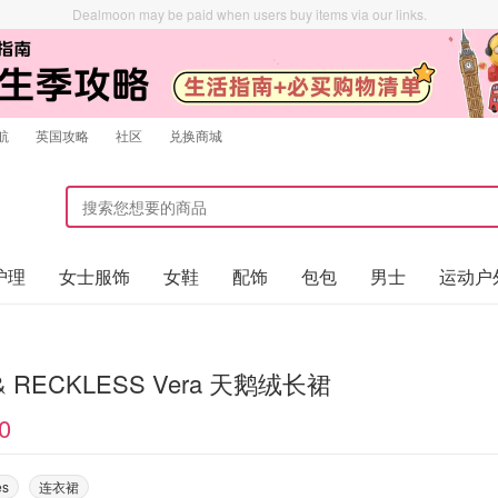
Dealmoon may be paid when users buy items via our links.
航
英国攻略
社区
兑换商城
护理
女士服饰
女鞋
配饰
包包
男士
运动户
 & RECKLESS Vera 天鹅绒长裙
0
es
连衣裙