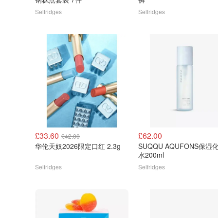
Selfridges
Selfridges
£33.60
£62.00
£42.00
华伦天奴2026限定口红 2.3g
SUQQU AQUFONS保湿
水200ml
Selfridges
Selfridges