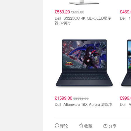
£559.20
£469
£699.00
Dell S3225QC 4K QD-OLED显示
D
器 32英寸
£1599.00
£999
£2399.00
Dell Alienware 16X Aurora 游戏本
D
评论
收藏
分享