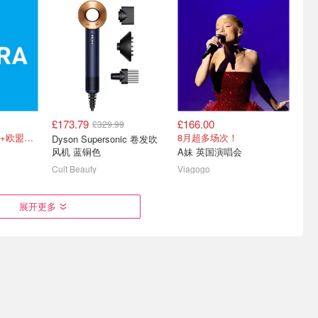
£173.79
£166.00
£329.99
电子产品
CCL Online 清仓捡漏数码
2026英国新生季 电子数码
免费英国通话短信+欧盟漫游
8月超多场次！
Dyson Supersonic 卷发吹
好物
必买 - Marshall 富士 Apple
风机 蓝铜色
A妹 英国演唱会
ion
瓦尔基里V240 Lite 240mm一体式水冷散热器 £65
内附新生季折扣汇总！
Cult Beauty
Viagogo
展开更多
rberry
Dell 八月焕新季｜轻薄本配
亚马逊 必买推荐好物 -泡芙
原£84)
件一站购
厚底洞洞鞋£33
£13.49
£17.98
£17.98
£24.98