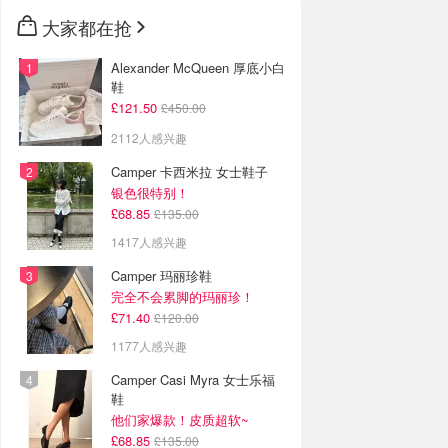
大家都在抢
Alexander McQueen 厚底小白
鞋
£121.50
£450.00
2112人感兴趣
Camper 卡西米拉 女士鞋子
银色很特别！
£68.85
£135.00
1417人感兴趣
Camper 玛丽珍鞋
完全不会累脚的玛丽珍！
£71.40
£120.00
1177人感兴趣
Camper Casi Myra 女士乐福
鞋
他们家爆款！皮质超软~
£68.85
£135.00