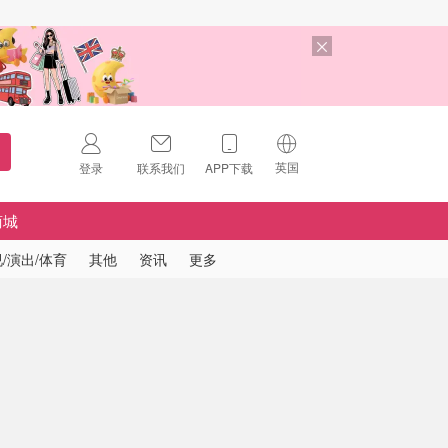
英国
登录
联系我们
APP下载
🇺🇸
美国
商城
🇨🇳
中国
/演出/体育
其他
资讯
更多
🇨🇦
加拿大
扫码下载 App
🇬🇧
英国
Download on the
App Store
🇩🇪
德国
Download the
Android App
🇫🇷
法国