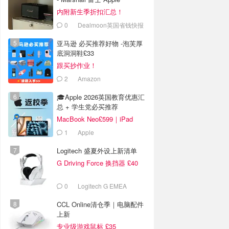
内附新生季折扣汇总！
0
Dealmoon英国省钱快报
亚马逊 必买推荐好物 -泡芙厚
底洞洞鞋£33
跟买抄作业！
2
Amazon
🎓Apple 2026英国教育优惠汇
总 + 学生党必买推荐
MacBook Neo£599｜iPad
Air£699
1
Apple
Logitech 盛夏外设上新清单
G Driving Force 换挡器 £40
0
Logitech G EMEA
CCL Online清仓季｜电脑配件
上新
专业级游戏鼠标 £35