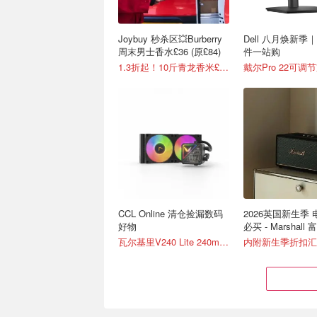
Joybuy 秒杀区💥Burberry
Dell 八月焕新季
周末男士香水£36 (原£84)
件一站购
1.3折起！10斤青龙香米£4.9
CCL Online 清仓捡漏数码
2026英国新生季
好物
必买 - Marshall 
瓦尔基里V240 Lite 240mm一体式水冷散热器 £65
内附新生季折扣汇