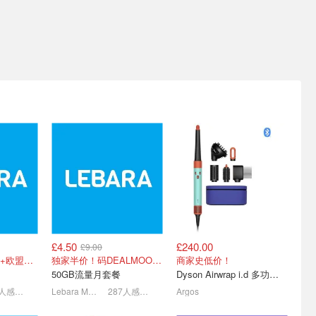
营大促！
2026英国亚马逊 数码电子
《塞尔达传说王国之泪》大
£579）
必买 - 宝丽来拍立得史低
合集 - 游戏/限定机预购 周
£59
边汇总
涨！
Switch2/苹果全部降价！
收藏版降价补货！£44现货
£4.50
£240.00
£9.00
le苹果抢
2026年亚马逊 春季大促 -
Macbook 苹果笔记本 -
无限英国通话短信+欧盟漫游
独家半价！码DEALMOON6
商家史低价！
 17全线降
折扣清单，实时更新
MacBook Pro/ iPad 折扣汇
50GB流量月套餐
Dyson Airwrap i.d 多功能造型器 吹风机 扩散器
总
2首次降价
大促结束！蹲2027年
2023年新款直降£149！
406人感兴趣
Lebara Mobile
287人感兴趣
Argos