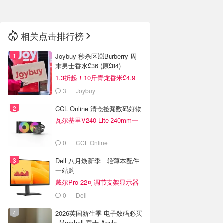
相关点击排行榜
Joybuy 秒杀区💥Burberry 周
末男士香水£36 (原£84)
1.3折起！10斤青龙香米£4.9
3
Joybuy
CCL Online 清仓捡漏数码好物
瓦尔基里V240 Lite 240mm一
体式水冷散热器 £65
0
CCL Online
Dell 八月焕新季｜轻薄本配件
一站购
戴尔Pro 22可调节支架显示器
£76
0
Dell
2026英国新生季 电子数码必买
- Marshall 富士 Apple