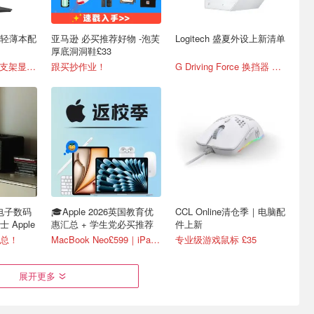
｜轻薄本配
亚马逊 必买推荐好物 -泡芙
Logitech 盛夏外设上新清单
厚底洞洞鞋£33
戴尔Pro 22可调节支架显示器 £76
跟买抄作业！
G Driving Force 换挡器 £40
 电子数码
🎓Apple 2026英国教育优
CCL Online清仓季｜电脑配
富士 Apple
惠汇总 + 学生党必买推荐
件上新
总！
MacBook Neo£599｜iPad Air£699
专业级游戏鼠标 £35
展开更多