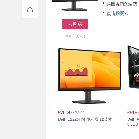
英国境内免运费
点击购买>>
去购买
去购买
更新于07-01
£70.20
£619
£78.00
Dell E2225HM 显示器 22英寸
Dell Alienware AW3425DW QD-
OLED