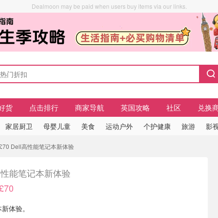
Dealmoon may be paid when users buy items via our links.
好货
点击排行
商家导航
英国攻略
社区
兑换
家居厨卫
母婴儿童
美食
运动户外
个护健康
旅游
影视
£70 Dell高性能笔记本新体验
l高性能笔记本新体验
£70
记本新体验。