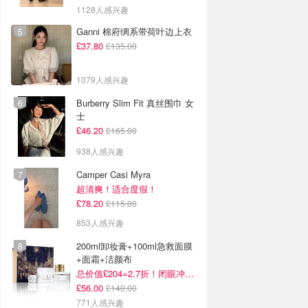
1128人感兴趣
Ganni 棉府绸系带荷叶边上衣
£37.80
£135.00
1079人感兴趣
Burberry Slim Fit 真丝围巾 女
士
£46.20
£165.00
938人感兴趣
Camper Casi Myra
超清爽！适合度假！
£78.20
£115.00
853人感兴趣
200ml卸妆膏+100ml急救面膜
+面霜+洁颜布
总价值£204=2.7折！闭眼冲这套！
£56.00
£140.00
771人感兴趣