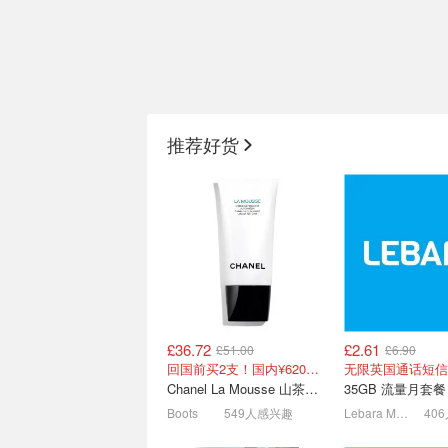
Dell 夏日数码新装备
Apple 亚马逊自
iPad才£479（官网
推荐好货
外星人16双肩包 £30
库存不多！卖完就
£36.72
£2.61
£51.00
£6.90
2026 英国夏季大促电子产
英国夏季大促App
回国前买2支！国内¥620！立省近一半！
品抢购攻略 -
购攻略 - iPhone
Chanel La Mousse 山茶洁面乳 150ml
35GB 流量月套餐
Marshall/Apple
价
新品大疆pocket4上市！
AirPods Max 
Boots
549人感兴趣
Lebara Mobile