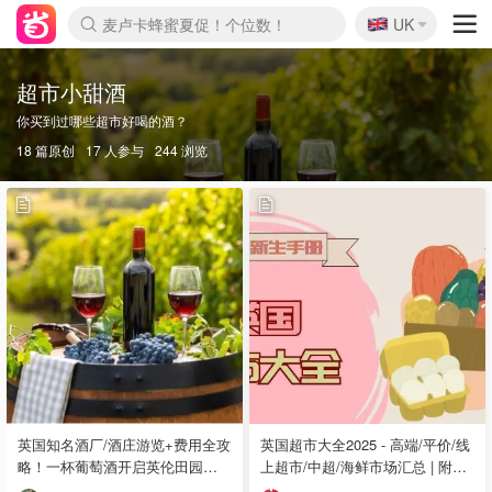
🇬🇧
Prada/Miu 4.8折！
UK
麦卢卡蜂蜜夏促！个位数！
啥？必胜客披萨5折！
超市小甜酒
你买到过哪些超市好喝的酒？
18 篇原创
17 人参与
244 浏览
英国知名酒厂/酒庄游览+费用全攻
英国超市大全2025 - 高端/平价/线
略！一杯葡萄酒开启英伦田园假
上超市/中超/海鲜市场汇总 | 附必
期-
买美食