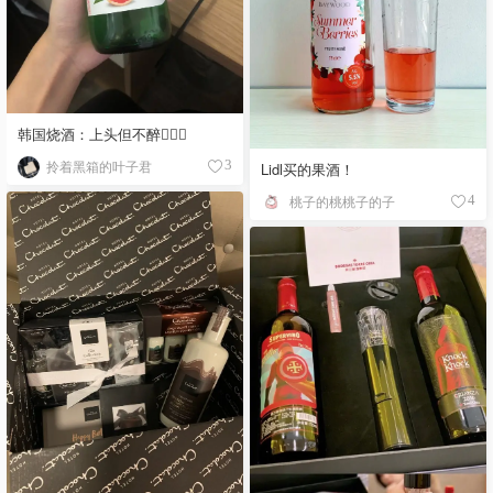
韩国烧酒：上头但不醉🤦🏻‍♀️
拎着黑箱的叶子君
3
Lidl买的果酒！
桃子的桃桃子的子
4