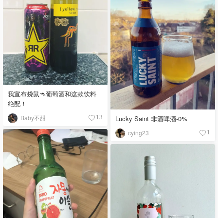
我宣布袋鼠🦘葡萄酒和这款饮料
绝配！
Baby不甜
13
Lucky Saint 非酒啤酒-0%
cying23
1