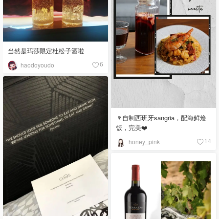
当然是玛莎限定杜松子酒啦
haodoyoudo
6
🍷自制西班牙sangria，配海鲜烩
饭，完美❤️
honey_pink
14