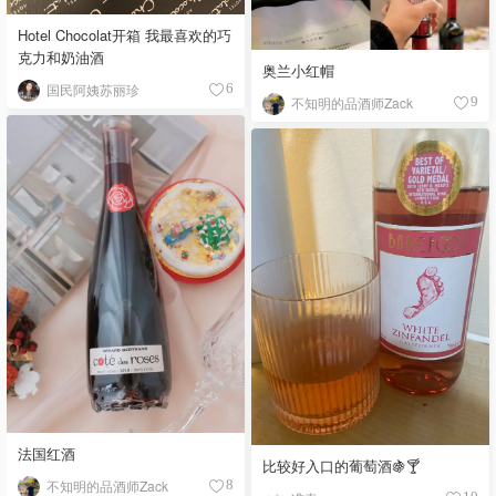
Hotel Chocolat开箱 我最喜欢的巧
克力和奶油酒
奥兰小红帽
国民阿姨苏丽珍
6
不知明的品酒师Zack
9
法国红酒
比较好入口的葡萄酒🍇🍸
不知明的品酒师Zack
8