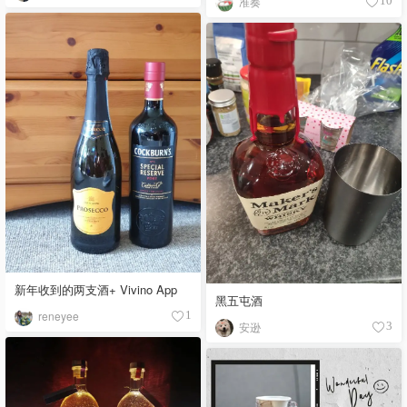
准奏
10
新年收到的两支酒+ Vivino App
黑五屯酒
reneyee
1
安逊
3