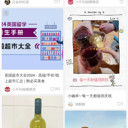
沃金的松鼠
小不列颠晒晒君
1
英国超市大全2024 - 高端/平价/线
上超市汇总 | 附必买美食
小不列颠晒晒君
202
小确幸✨每一天都值得庆祝
喵醒醒
5