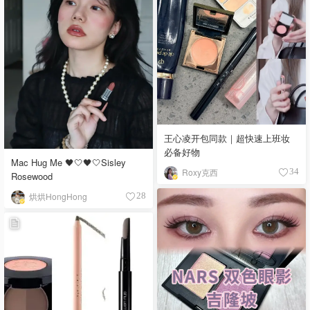
王心凌开包同款｜超快速上班妆
必备好物
Mac Hug Me 🖤🤍🖤🤍Sisley
Roxy克西
34
Rosewood
烘烘HongHong
28