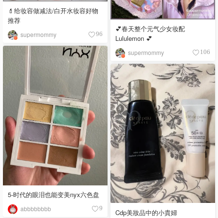
💄给妆容做减法/白开水妆容好物
推荐
💕春天整个元气少女妆配
supermommy
96
Lululemon 💕
supermommy
106
5-时代的眼泪也能变美nyx六色盘
abbbbbbbb
9
Cdp美妝品中的小貴婦