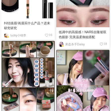
纠结描眉/画眉买什么产品？进来
研究研究
低调中的高级感！NARS吉隆坡双
lucky小锦李
16
色眼影 完美温柔御姐搭配
果盘杀手Daisy
18