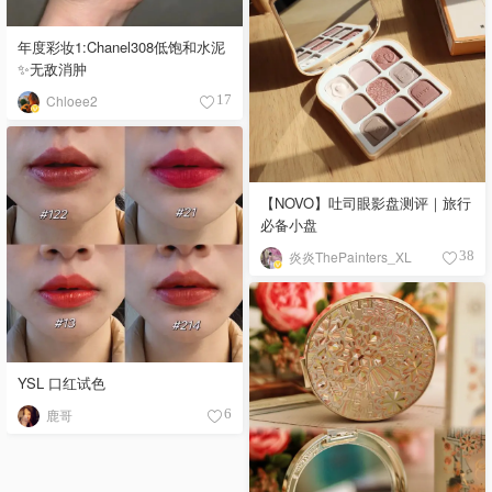
年度彩妆1:Chanel308低饱和水泥
✨无敌消肿
Chloee2
17
【NOVO】吐司眼影盘测评｜旅行
必备小盘
炎炎ThePainters_XL
38
YSL 口红试色
鹿哥
6