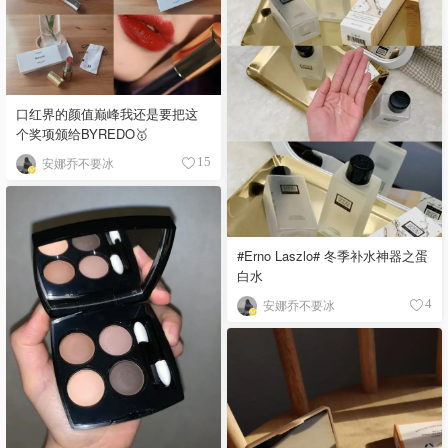
口红界的颜值巅峰我还是要把这
个奖项颁给BYREDO🥇
安娜乔不要冰
15
#Erno Laszlo# 冬季补水神器之蛋
白水
安娜乔不要冰
4