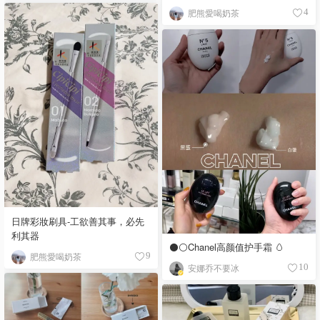
肥熊愛喝奶茶
4
日牌彩妝刷具-工欲善其事，必先
利其器
⚫️⚪️Chanel高颜值护手霜 🥚
肥熊愛喝奶茶
9
安娜乔不要冰
10