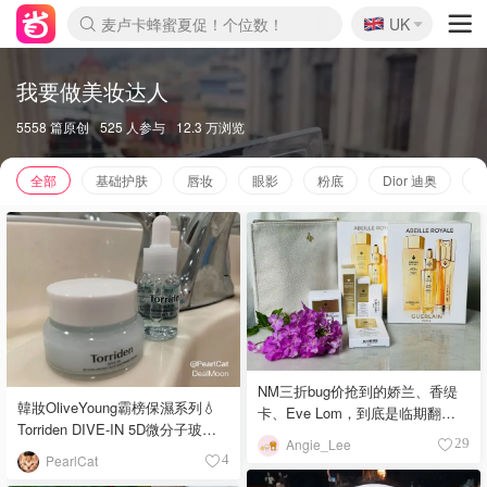
🇬🇧
Prada/Miu 4.8折！
UK
麦卢卡蜂蜜夏促！个位数！
啥？必胜客披萨5折！
我要做美妆达人
5558 篇原创
525 人参与
12.3 万浏览
全部
基础护肤
唇妆
眼影
粉底
Dior 迪奥
Y
NM三折bug价抢到的娇兰、香缇
韓妝OliveYoung霸榜保濕系列💧
卡、Eve Lom，到底是临期翻车
Torriden DIVE-IN 5D微分子玻尿
还是真香现场？
Angie_Lee
29
酸保濕組
PearlCat
4