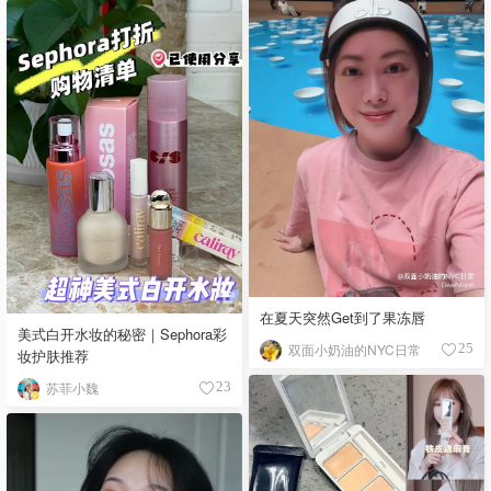
在夏天突然Get到了果冻唇
美式白开水妆的秘密｜Sephora彩
双面小奶油的NYC日常
25
妆护肤推荐
苏菲小魏
23