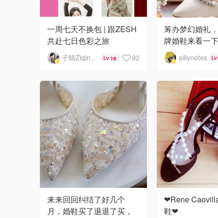
一周七天不换包 | 跟ZESH
筹办梦幻婚礼，
共赴七日色彩之旅
牌婚鞋来看一
子晴Ziqing__Xu
92
aillynotes
16
来来回回纠结了好几个
❤Rene Caovi
月，婚鞋买了退退了买，
鞋❤