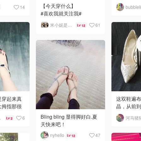
desert ➡️C
【今天穿什么】
14
bubblel
斯偶然遇见
tang
#喜欢我就关注我#
着橱窗就被
#随手分享是好习惯哦#
米小妮是个胖可妮啊
61
ling的高
12
#欢迎查看往期帖#
#每天都更#
#话题不限：穿搭，减肥，
化
是穿起来真
这双鞋遍
大拇指那很
晶，从前
走太久的路.
买了准备当
Bling bling 显得脚好白.夏
做梦
6
河马猪
2
英寸跟，
天快来吧！
只能直立
nyhello
47
是实在
12