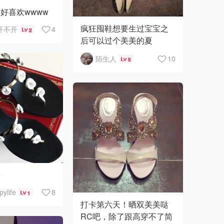
好喜欢wwww
疯狂囤鞋想要生过宝宝之
开不开
4
2
后可以过个美美的夏
天……
陌生人
10
5
子
ylife
8
1
打卡第六天！晒双美美哒
RC吧，除了跟高穿不了简