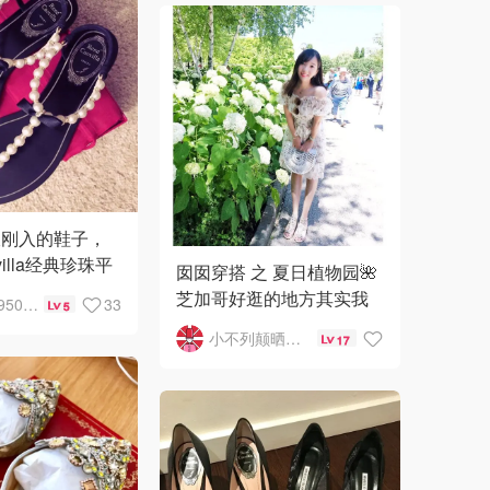
双刚入的鞋子，
ovilla经典珍珠平
囡囡穿搭 之 夏日植物园🌺
个人觉得是一双
芝加哥好逛的地方其实我
Monica950718
33
5
?的鞋子，很好
们都逛遍了～
小不列颠晒晒君
意的一
17
唯独植物园没去过！因为
我怕虫 一直不肯去😂
这次去也是战