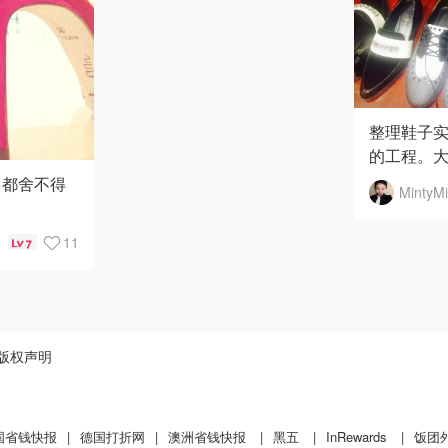
整理鞋子
的工程。
好不容易
 都舍不得
MintyMi
照留念一下
11
7
版权声明
国省钱快报
|
德国打折网
|
澳洲省钱快报
|
黑五
|
InRewards
|
饭团