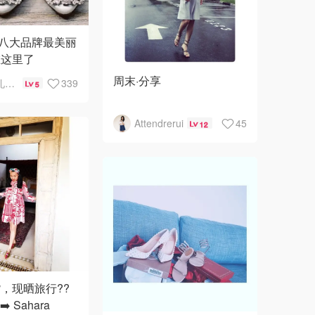
🇳🇿
新西兰
| 八大品牌最美丽
在这里了
周末·分享
小雪婚礼手账
339
5
闷热潮湿的天气总会让人
Attendrerui
45
12
心情很糟糕，似乎空气中
的湿气都快堵住了毛孔，
在这样的天气出门，一件
【简约的OP】是快
，现晒旅行??
➡️ Sahara