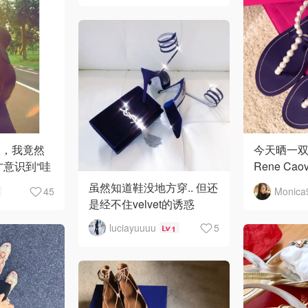
汉，我竟然
今天晒一
才意识到“哇
Rene Ca
漂亮/方便/
底凉鞋。
虽然知道鞋没地方穿.. 但还
45
超级公主心
是经不住velvet的诱惑
较晚，但一
穿～ 最满
luciayuuuu
5
1