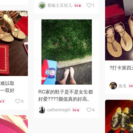
穿起来方便又保暖，尤其
青椒土豆丝儿
1
9
冬天里，一双过膝靴顶半
条裤子✌🏼
这双Rene的过膝靴是全麂
皮的，直达
?打卡第四
我是鞋痴 
是难以取
改名
不知道从哪
。一双好
RC家的鞋子是不是女生都
格言变成
。
好爱????颜值真的好高。
3
7
书柜与鞋柜
最种草的是这双缠绕的凉
catherinegirl
4
4
鞋，绑带上全是闪闪的
虽然很多都
钻，完全符合少女心的审
美??