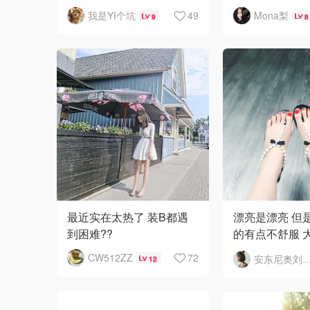
终于在今天打开包裹的那
我是YI个坑
49
Mona梨
9
8
一刻，决定就是她了✌️
四年前在威尼
这个牌子，隔
里面各种blingb
最近实在太热了 装B都遇
漂亮是漂亮 但
到困难??
的有点不舒服 
磨 不是很适合
CW512ZZ
72
安东尼奥刘想
12