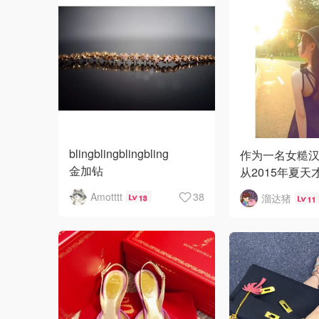
blingblingblingbling
作为一名女糙
金加钻
从2015年夏天
星空钻
原来连衣裙这么
Amotttt
38
溜达猪
13
11
闪粉
舒服”?
水钻
我买连衣裙比
blingblingblingbling
买起来几乎是