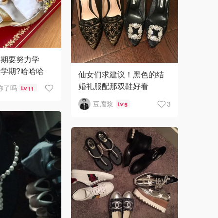
学期要努力学
学期?哈哈哈
仙女们求建议！黑色的结
婚礼服配那双鞋好看
称了吗
11
呀？？？
豆腐浆
3
5