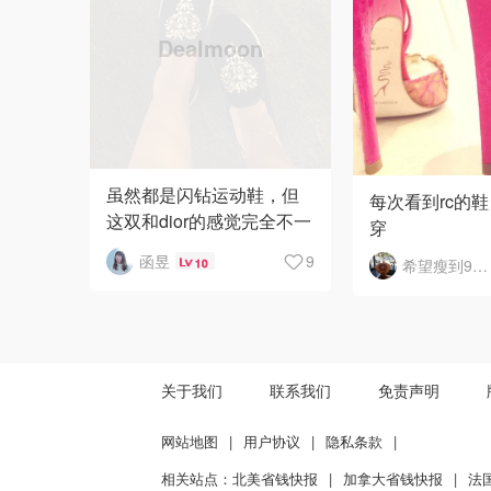
虽然都是闪钻运动鞋，但
每次看到rc的鞋
这双和dior的感觉完全不一
穿
样，这双很秀气，显脚
函昱
9
希望瘦到90斤的宝石
10
瘦，钻也是少而精，鞋面
是厚厚的黑色天鹅绒，不
是小公
关于我们
联系我们
免责声明
网站地图
|
用户协议
|
隐私条款
|
相关站点：
北美省钱快报
|
加拿大省钱快报
|
法