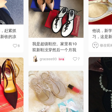
热，赶紧抓
他说，新
把新收的凉
习，这是新
子上有蓝
我是超级鞋控。家里有10
修改昵
8
蓝色的指甲
双新鞋没穿然后一个月我
好看。 实
又囤了7双鞋。只要看到打
graceee93
7
6
折的鞋子我就忍不住要
买??
Givenchy