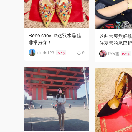
Rene caovilla这双水晶鞋
这两天突然好
非常好穿！
住夏天的尾巴
鞋溜出门。 鞋
cloris123
9
Pris霜
15
14
色，所以配了
油，意料中的很
践证明r