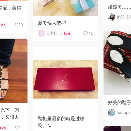
超级美……
挚爱，美得
栀子花
夏天快来吧~?
3
5
D小虾儿
15
5
好美的鞋
灯光下一闪
happppp
看，又想去
鞋柜里最多的就是过膝
珠鞋了 ?
靴。👢
1
5