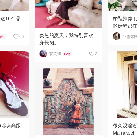
这10个品
婚鞋推荐 
下
的婚鞋都
炎热的夏天，我特别喜欢
62
21
穿长裙。
一是方面 二是因为可以有
宋羙琪
3
5
利的遮住肉肉的地方。
本人最喜欢黑色，简单 大
方 也好搭。
个
lla珍珠高跟
很久没啥货
Marrakech 