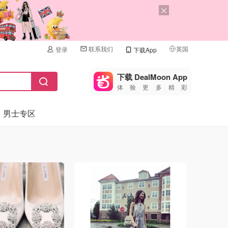
联系我们
英国
登录
下载App
🇺🇸
美国
下载 DealMoon App
体验更多精彩
🇨🇳
中国
男士专区
🇨🇦
加拿大
🇬🇧
英国
🇩🇪
德国
🇫🇷
法国
🇮🇹
意大利
🇦🇺
澳洲