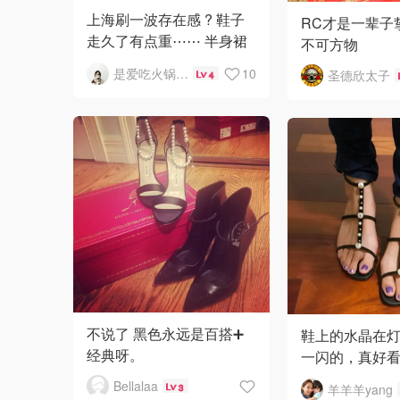
上海刷一波存在感 ? 鞋子
RC才是一辈子
走久了有点重⋯⋯ 半身裙
不可方物
超漂亮的 鱼尾裙很显身材
是爱吃火锅的仙女炜
10
圣德欣太子
4
～
不说了 黑色永远是百搭➕
鞋上的水晶在
经典呀。
一闪的，真好
搞一双它家的珍
Bellalaa
羊羊羊yang
3