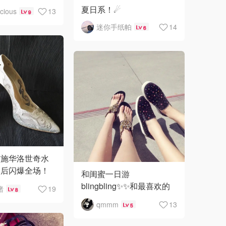
asablanca ➡️
夏日系！☄
icious
13
9
迷你手纸帕
14
6
布施华洛世奇水
到后闪爆全场！
和闺蜜一日游
婚鞋的。4.25
blingbling✨✨和最喜欢的
猪
19
8
我小矮个儿根本
羽毛裙
qmmm
13
无法行走啊！可
5