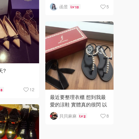
直是完美呢！！???
函昱
5
10
天?
鞋痴 鞋痴
12
8
天起 我的人生
最近要整理衣櫃 想到我最
了
愛的涼鞋 實體真的很閃 以
同在❤️
後要買涼鞋還是會考慮
貝貝麻麻
8
2
Rene caovilla 每次走出去
没有在穿 有
都會有人稱