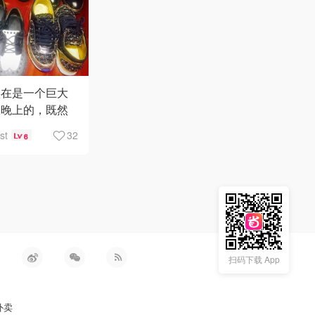
实在是一个巨大
大晚上的，既然
整理了，那就拍
st
32
6
???
扫码下载 App
外卖