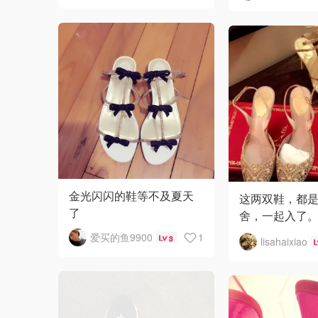
金光闪闪的鞋等不及夏天
这两双鞋，都
了
舍，一起入了
穿，一双超美
爱买的鱼9900
1
3
lisahaixiao