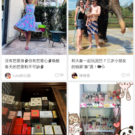
没有芭蕾身🩰但有芭蕾心🩰唤醒
和大象一起玩泥巴？三岁小朋友
春天的芭蕾鞋不可缺🩰
的独家“象”遇！🐘💦
Lulu的公园
锵锵蔷
30
15