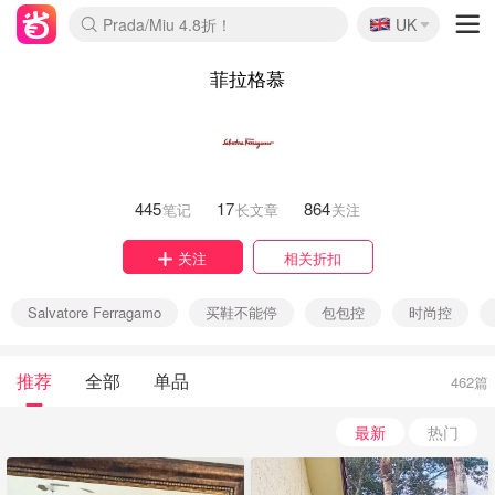
🇬🇧
Prada/Miu 4.8折！
UK
麦卢卡蜂蜜夏促！个位数！
啥？必胜客披萨5折！
菲拉格慕
445
17
864
笔记
长文章
关注
关注
相关折扣
Salvatore Ferragamo
买鞋不能停
包包控
时尚控
推荐
全部
单品
462篇
最新
热门