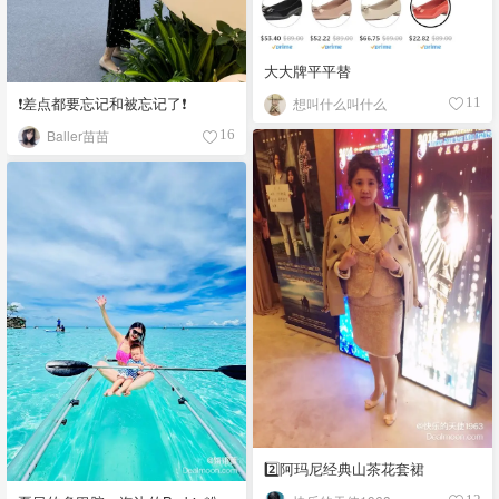
大大牌平平替
❗️差点都要忘记和被忘记了❗️
想叫什么叫什么
11
Baller苗苗
16
2️⃣阿玛尼经典山茶花套裙