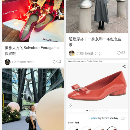
通勤穿搭｜一身灰和一条红色皮
带
優雅大方的Salvatore Ferragamo
低跟鞋
烘烘HongHong
63
Samsam7891
12