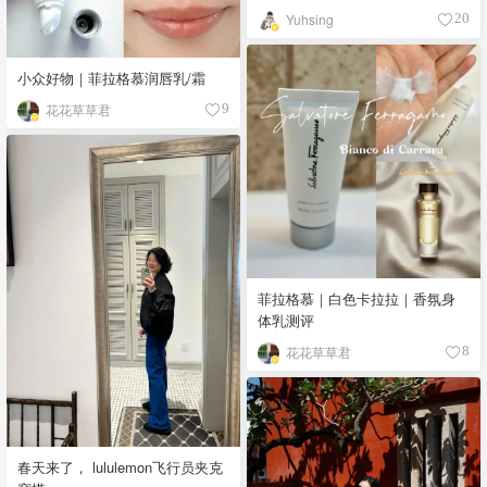
Yuhsing
20
小众好物｜菲拉格慕润唇乳/霜
花花草草君
9
菲拉格慕｜白色卡拉拉｜香氛身
体乳测评
花花草草君
8
春天来了， lululemon飞行员夹克