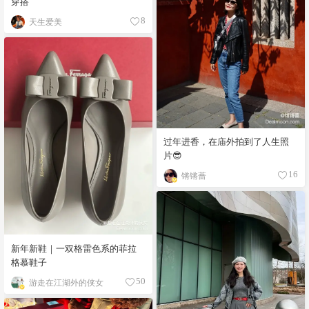
穿搭
天生爱美
8
过年进香，在庙外拍到了人生照
片😎
锵锵蔷
16
新年新鞋｜一双格雷色系的菲拉
格慕鞋子
游走在江湖外的侠女
50