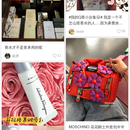
#我的Q香小合集😛# 我是一个不
怎么喷香水的人… 因为鼻窦炎😩
😩 但是小小的Q实在太好看 于
lexle
36
是…… ⬇️⬇️⬇️⬇️⬇️ 真的是深坑… 慎
入 🙈🙈🙈🙈🙈
香水才不是拿来用的呢
婲夢
12
MOSCHINO 花花騎士外套包🌸🌸