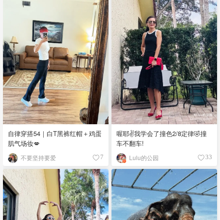
自律穿搭54｜白T黑裤红帽＋鸡蛋
喔耶✌我学会了撞色2/8定律🤣撞
肌气场妆💋
车不翻车!
不要坚持要爱
Lulu的公园
7
33