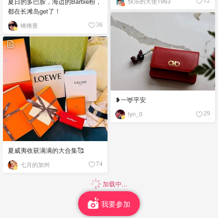
夏日的多巴胺，海边的Barbie粉，
快乐的天使1963
12
都在长滩岛get了！
锵锵蔷
36
❥一🦌平安
lyn_0
29
夏威夷收获满满的大合集🥰
七月的加州
74
加载中...
我要参加