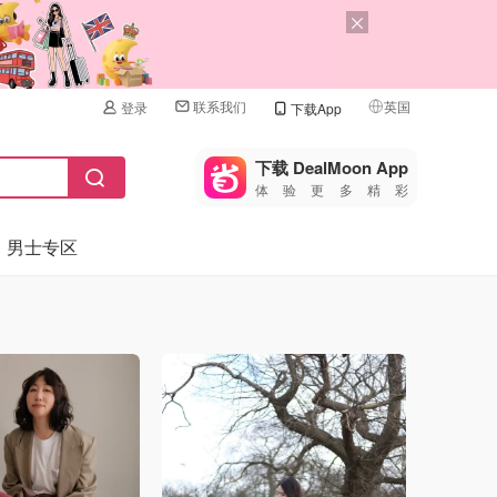
联系我们
英国
登录
下载App
🇺🇸
美国
下载 DealMoon App
体验更多精彩
🇨🇳
中国
男士专区
🇨🇦
加拿大
🇬🇧
英国
🇩🇪
德国
🇫🇷
法国
🇮🇹
意大利
🇦🇺
澳洲