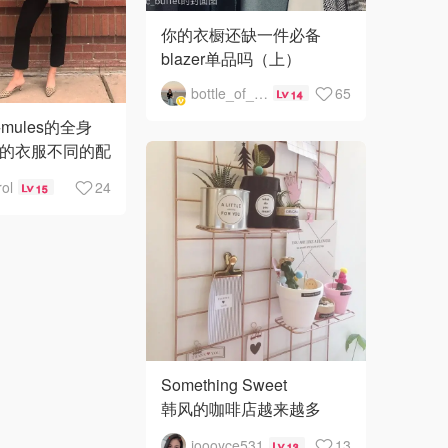
你的衣橱还缺一件必备
blazer单品吗（上）
bottle_of_arwen
65
14
ules的全身
同样的衣服不同的配
下子改变整个风
ol
24
15
衣服之前配球鞋
较帅气，换了高
Something Sweet
韩风的咖啡店越来越多
哟…
joooyce531
13
13