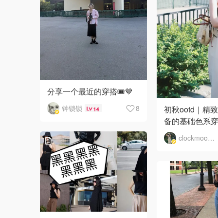
分享一个最近的穿搭🎟️🤎
钟锁锁
8
初秋ootd｜精
14
备的基础色系
clockmoon月儿