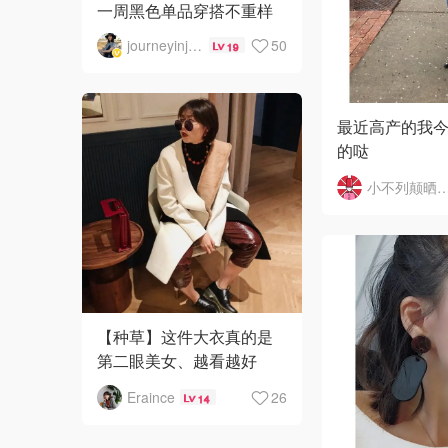
一周黑色单品穿搭不重样
journeyinjuly
50
19
最近高产的我
的哒
一点点法式风
小不列颠晒
👕方领泡泡袖
集齐了今年夏
的元素
👖天气热了喜
【种草】这件大衣真的是
第二眼美女、越看越好
看，非常厚实，款型是
Eraince
26
14
oversized。