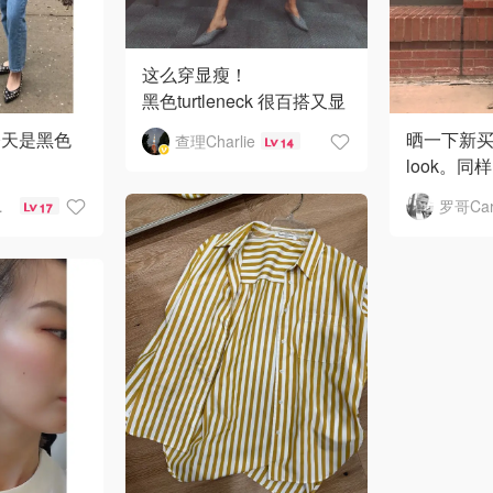
这么穿显瘦！
黑色turtleneck 很百搭又显
身材，超关键的是显瘦，
今天是黑色
晒一下新买m
查理Charlie
14
建议大家买材质稍微厚一
look。
丢丢的，品牌无所谓～
情
饰可以一
超爱
晒君
罗哥Car
17
➕黑白波点
格，这套
天所有大热
袜子就比
欢穿一些浅