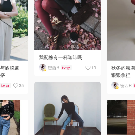
我配擁有一杯咖啡嗎
致与洒脱兼
秋冬的氛
密西R
13
17
穿搭
狠狠拿捏
35
密西R
24