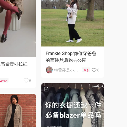
🇳🇿
新西兰
Frankie Shop/像偷穿爸爸
的西装然后跑去公园
圍感被安可拉紅
特蕾莎是小仙女
8
6
6
17