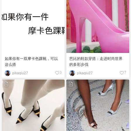
如果你有一双摩卡色踝靴，可以
芭比的鞋款穿搭：走进时尚世界
这么搭
的多彩步伐
pikaqiu27
pikaqiu27
3
7