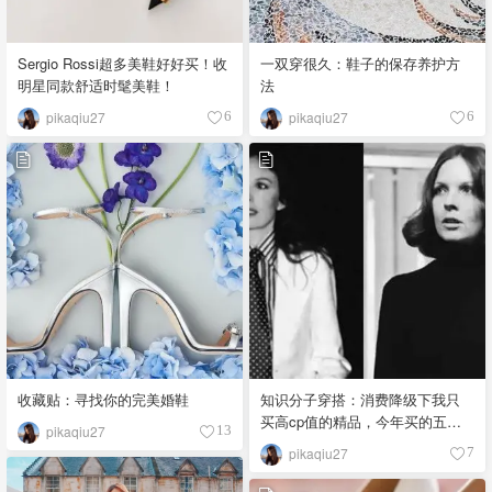
Sergio Rossi超多美鞋好好买！收
一双穿很久：鞋子的保存养护方
明星同款舒适时髦美鞋！
法
pikaqiu27
pikaqiu27
6
6
收藏贴：寻找你的完美婚鞋
知识分子穿搭：消费降级下我只
买高cp值的精品，今年买的五件
pikaqiu27
13
宝藏单品
pikaqiu27
7