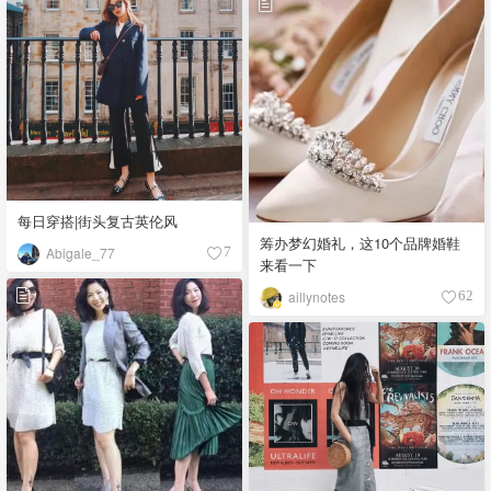
每日穿搭|街头复古英伦风
筹办梦幻婚礼，这10个品牌婚鞋
Abigale_77
7
来看一下
aillynotes
62