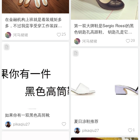
在金融机构上班就是着装规矩多
多，不过我蛮享受穿工作装踩高
第一双大牌鞋是Sergio Rossi的黑
跟鞋，一副专业人士的样子，哈
色钥匙孔高跟鞋。 钥匙孔是它家
河马猪猪
25
哈。我的上班鞋都是以容易搭西
经典设计之一，隐约露出一点涂
河马猪猪
20
裤西裙为标准，这两年买的基本
了指甲油的脚趾，给正式的黑色
都是包头鞋，今年准备入几双鱼
高跟鞋增添了一抹低调的性感。
嘴的。 特别强调几双。Jimmy
我买来上班穿的，是我迄今为止
Choo都是我的最爱，绝对最好
使用率最高的高跟鞋。3.5寸跟，
穿，没有之一。No Concept手工
脚背的弧度做得非常好看，细跟
羊皮鞋，是个日本独立设计师牌
可是超级好穿，至少我在办公室
子，后来被台湾接手了，颜色鲜
可以一穿一整天。总之是爱不释
艳不对称设计可爱～属于周五老
手。
板不在的时候穿一穿，可以收获
一些赞美。CL真心难穿，但是胜
在红底气势够足，做presentation
的时候比较自信。
如果你有一双黑色高筒靴
夏日凉鞋推荐
pikaqiu27
pikaqiu27
1