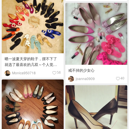
晒一波夏天穿的鞋子，摆不下了
就选了最喜欢的几双～个人觉得
都是比较经典的！
戒不掉的少女心
Monica950718
58
joanna0909
40