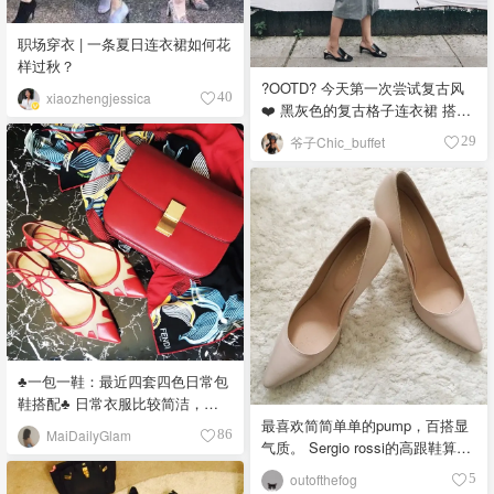
职场穿衣 | 一条夏日连衣裙如何花
样过秋？
?OOTD? 今天第一次尝试复古风
xiaozhengjessica
40
❤️ 黑灰色的复古格子连衣裙 搭配
黑色穆勒鞋 再搭配 圆饼草编包
爷子Chic_buffet
29
?????
♣️一包一鞋：最近四套四色日常包
鞋搭配♣️ 日常衣服比较简洁，然
后会根据包包的颜色搭配鞋子。
最喜欢简简单单的pump，百搭显
MaiDailyGlam
86
平常都是平底鞋居多，周末我爱
气质。 Sergio rossi的高跟鞋算是
吃饭约会偶尔小正装裙配高跟
高跟里最好走的了。
outofthefog
5
鞋。