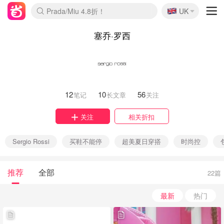
🇬🇧
Prada/Miu 4.8折！
UK
麦卢卡蜂蜜夏促！个位数！
啥？必胜客披萨5折！
塞乔·罗西
12
10
56
笔记
长文章
关注
关注
相关折扣
Sergio Rossi
买鞋不能停
超美夏日穿搭
时尚控
推荐
全部
22篇
最新
热门