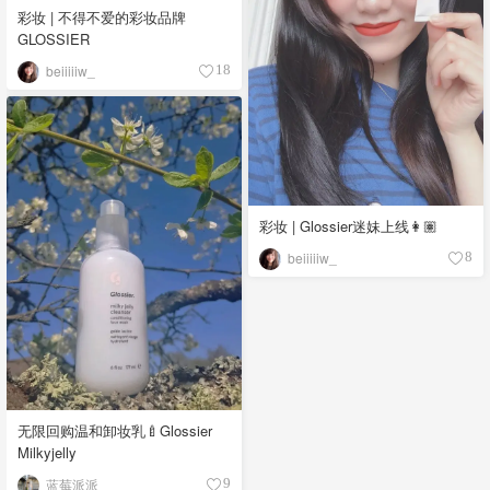
彩妆 | 不得不爱的彩妆品牌
GLOSSIER
beiiiiiw_
18
彩妆 | Glossier迷妹上线👩🏽
beiiiiiw_
8
无限回购温和卸妆乳🍼Glossier
Milkyjelly
蓝莓派派
9