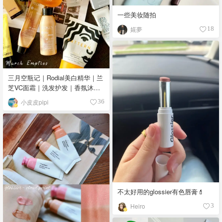
一些美妆随拍
婲夢
18
三月空瓶记｜Rodial美白精华｜兰
芝VC面霜｜洗发护发｜香氛沐浴
液
小皮皮pipi
36
不太好用的glossier有色唇膏💄
Heiro
3