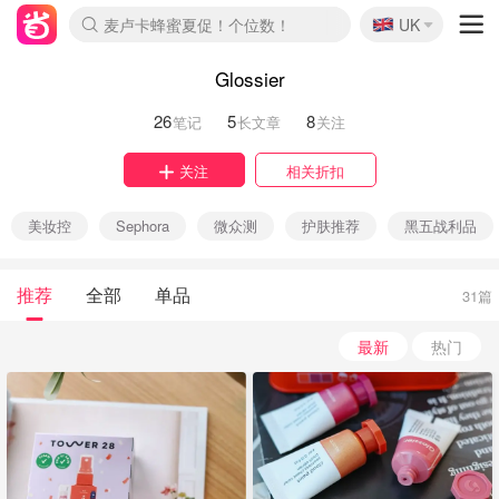
🇬🇧
麦卢卡蜂蜜夏促！个位数！
UK
Prada/Miu 4.8折！
啥？必胜客披萨5折！
Glossier
26
5
8
笔记
长文章
关注
关注
相关折扣
美妆控
Sephora
微众测
护肤推荐
黑五战利品
推荐
全部
单品
31篇
最新
热门