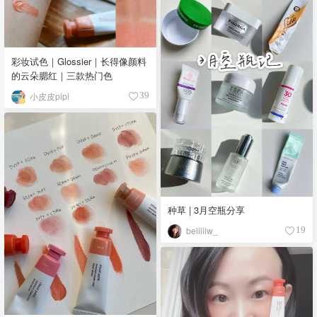
彩妆试色｜Glossier｜长得像颜料
的云朵腮红｜三款热门色
小皮皮pipi
39
种草 | 3月空瓶分享
beiiiiiw_
19