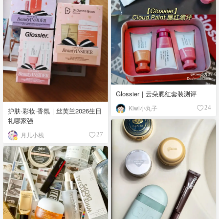
Glossier｜云朵腮红套装测评
Kiwi小丸子
24
护肤·彩妆·香氛｜丝芙兰2026生日
礼哪家强
月儿小栈
27