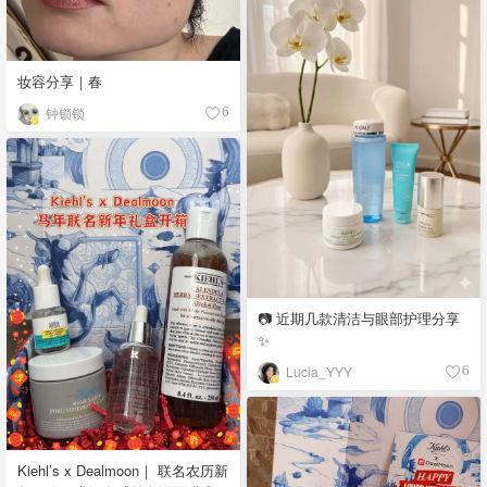
妆容分享｜春
钟锁锁
6
📷 近期几款清洁与眼部护理分享
✨
Lucia_YYY
6
Kiehl’s x Dealmoon｜ 联名农历新