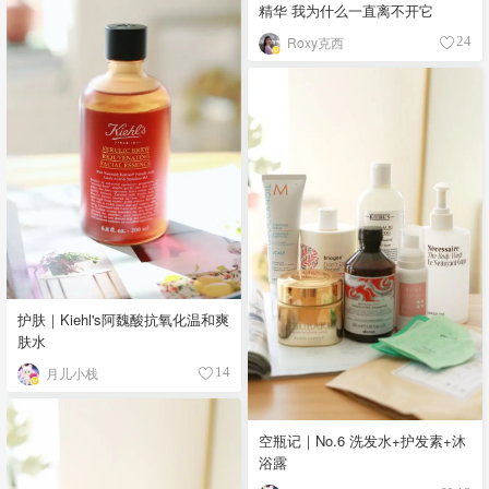
精华 我为什么一直离不开它
Roxy克西
24
护肤｜Kiehl's阿魏酸抗氧化温和爽
肤水
月儿小栈
14
空瓶记｜No.6 洗发水+护发素+沐
浴露