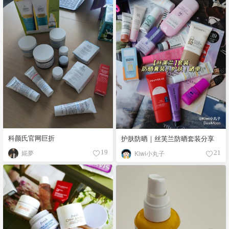
科颜氏官网巨折
护肤防晒｜丝芙兰防晒套装分享
婲夢
Kiwi小丸子
19
21