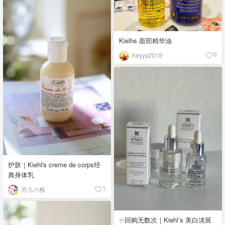
Kielhs 面部精华油
heyyy2019
6
护肤｜Kiehl's creme de corps经
典身体乳
月儿小栈
5
✨回购无数次｜Kiehl’s 美白淡斑