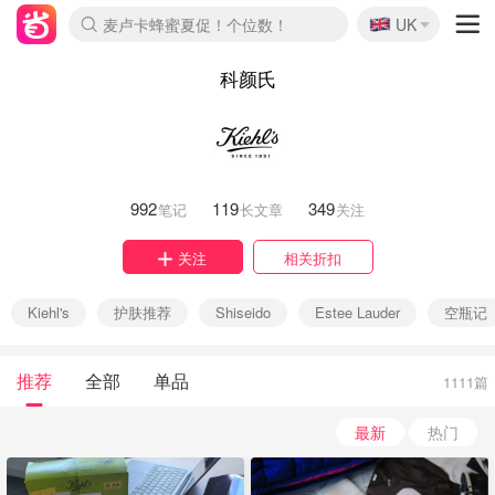
🇬🇧
Prada/Miu 4.8折！
UK
麦卢卡蜂蜜夏促！个位数！
啥？必胜客披萨5折！
科颜氏
992
119
349
笔记
长文章
关注
关注
相关折扣
Kiehl's
护肤推荐
Shiseido
Estee Lauder
空瓶记
推荐
全部
单品
1111篇
最新
热门