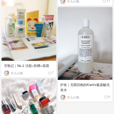
月儿小栈
13
空瓶记｜No.2 洁面+防晒+面霜
月儿小栈
7
护发｜无限回购的Kiehl's氨基酸洗
发水
月儿小栈
9