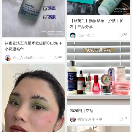
【丝芙兰】购物晒单｜护肤｜护
发｜产品分享
Kiwi小丸子
26
熬夜党淡斑救星🌟欧缇丽Caudalie
小奶瓶精华
Mrs_AnderShenshen
40
2026四月空瓶
晒货专用小马甲
17