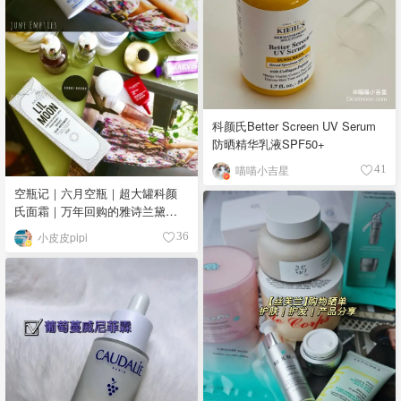
科颜氏Better Screen UV Serum
防晒精华乳液SPF50+
喵喵小吉星
41
空瓶记｜六月空瓶｜超大罐科颜
氏面霜｜万年回购的雅诗兰黛洁
面｜沐浴露
小皮皮pipi
36