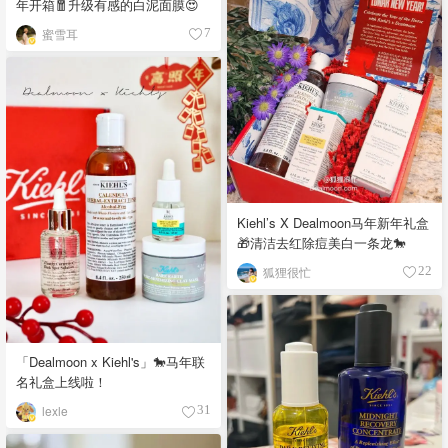
年开箱🧧升级有感的白泥面膜😍
蜜雪耳
7
Kiehl’s X Dealmoon马年新年礼盒
🎁清洁去红除痘美白一条龙🐎
狐狸很忙
22
「Dealmoon x Kiehl's」🐎马年联
名礼盒上线啦！
lexle
31