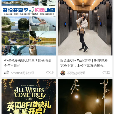
🐟多伦多去哪儿钓鱼？这份地图
旧金山City Walk穿搭｜54岁也爱
全年可用✅
宽松毛衣，上松下紧真的很救比
例
America周末快讯
不要坚持要爱
19
22