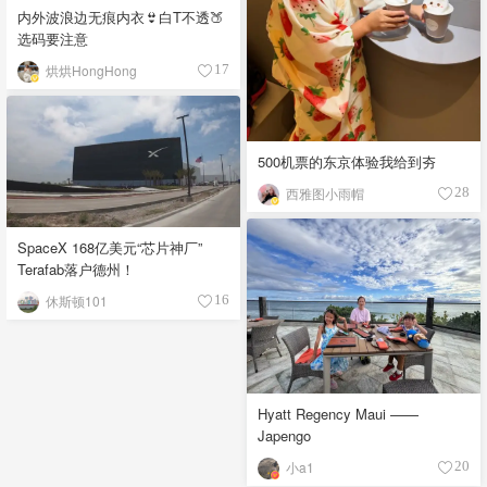
内外波浪边无痕内衣👙白T不透🍑
选码要注意
烘烘HongHong
17
500机票的东京体验我给到夯
西雅图小雨帽
28
SpaceX 168亿美元“芯片神厂”
Terafab落户德州！
休斯顿101
16
Hyatt Regency Maui ——
Japengo
小a1
20