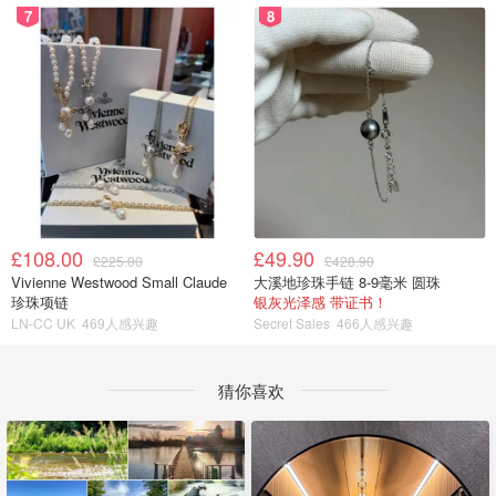
7
8
£108.00
£49.90
£225.00
£428.90
Vivienne Westwood Small Claude
大溪地珍珠手链 8-9毫米 圆珠
珍珠项链
银灰光泽感 带证书！
LN-CC UK
469人感兴趣
Secret Sales
466人感兴趣
猜你喜欢