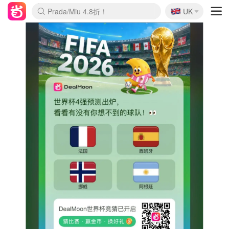
🇬🇧
Prada/Miu 4.8折！
UK
麦卢卡蜂蜜夏促！个位数！
啥？必胜客披萨5折！