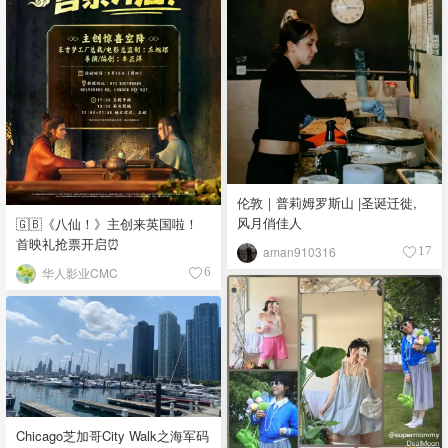
伦敦｜普莉姆罗斯山 |圣诞迁徙,
风月俏佳人
🇬🇧《八仙！》主创来英国啦！
首映礼抢票开启⏰
aman910316
17
华人影业CMC
6
Chicago芝加哥City Walk之海军码