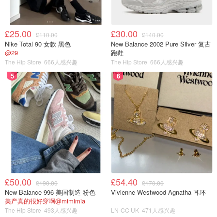
£25.00
£30.00
£110.00
£140.00
Nike Total 90 女款 黑色
New Balance 2002 Pure Silver 复古
@29
跑鞋
The Hip Store
666人感兴趣
The Hip Store
666人感兴趣
5
6
£50.00
£54.40
£190.00
£170.00
New Balance 996 美国制造 粉色
Vivienne Westwood Agnatha 耳环
美产真的很好穿啊@mimimia
The Hip Store
493人感兴趣
LN-CC UK
471人感兴趣