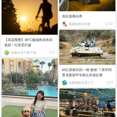
渐近脱离闷养
底波拉的诗与歌
22
【高温预警】36℃极端热浪杀回
英国！纪录恐打破
伦敦今天下雨了吗
1
63亿英镑买回一堆“废铁”？英军阿
贾克斯装甲车刚出库就趴窝
伦敦地铁又罢工了
3