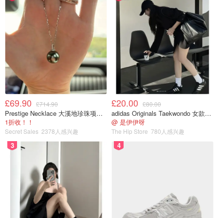
£69.90
£20.00
£714.90
£80.00
Prestige Necklace 大溪地珍珠项链 10-11mm
adidas Originals Taekwondo 女款黑色运动鞋
1折收！！
@ 是伊伊呀
Secret Sales
2378人感兴趣
The Hip Store
780人感兴趣
3
4