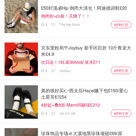
£50封顶💰Hip 倒闭大清仓！阿迪德训鞋£20
倒闭价=白捡！又降了！！
3
The Hip Store
APP打开
京东宠粉局🎊Joybuy 新手区巨折 10斤青龙大
米£4.9
次日达！18L装Volvic矿泉水£11
4
Joybuy
APP打开
真的很好买👉西太后Hazel腋下包£193/爱心
土星耳钉£54
4折起+叠8折 Marni玛丽珍£212
4
LN-CC UK
APP打开
珍珠饰品专场🦪大溪地黑珍珠项链£69/原