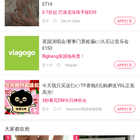
£714
0.7折起 巴洛克珍珠手链£35
5
Secret Sales
APP打开
英国演唱会/赛事门票捡漏👉久石让音乐会
£153
Bigbang英国场有票！
113
Viagogo
APP打开
今天我只买这仨👉TF香氛0元购🎁送YSL正装
高光!
3秒看完DM今日神价㊙️
3
17
Dealmoon英国省钱快报
APP打开
大家都在抢
1
2