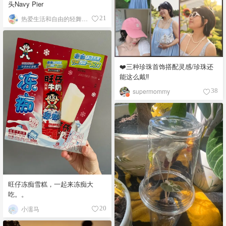
头Navy Pier
热爱生活和自由的轻舞飞扬
21
❤️三种珍珠首饰搭配灵感/珍珠还
能这么戴‼️
supermommy
38
旺仔冻痴雪糕，一起来冻痴大
吃。。
小濡马
20