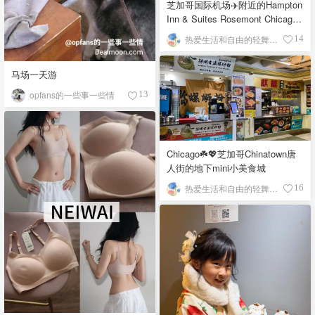
芝加哥国际机场✈️附近的Hampton
Inn & Suites Rosemont Chicago
O'Hare自助早餐
热爱生活和自由的轻舞飞扬
14
马场一天游
opfans的一些事一些情
13
Chicago☘️💖芝加哥Chinatown唐
人街的地下mini小美食城
热爱生活和自由的轻舞飞扬
16