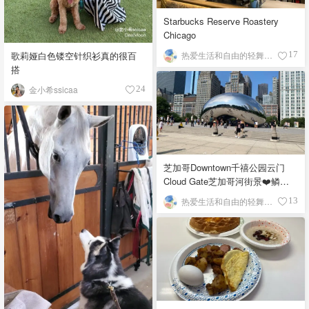
Starbucks Reserve Roastery
Chicago
歌莉娅白色镂空针织衫真的很百
热爱生活和自由的轻舞飞扬
17
搭
金小希ssicaa
24
芝加哥Downtown千禧公园云门
Cloud Gate芝加哥河街景❤️鳞次
栉比的高楼
热爱生活和自由的轻舞飞扬
13