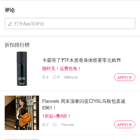
评论
打开App写评论
折扣排行榜
卡霸哥了❓TF木质香身体喷雾零元购❓❗
随时无！运费也免！
4
9
AllBeauty
APP打开
Flannels 周末顶奢闪促💥YSL马鞍包直减
£961！
1折起+叠9折！
2
Flannels
APP打开