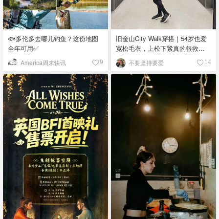
🐟多伦多去哪儿钓鱼？这份地图
旧金山City Walk穿搭｜54岁也爱
全年可用✅
宽松毛衣，上松下紧真的很救比
例
America周末快讯
不要坚持要爱
9
14