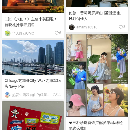
伦敦｜普莉姆罗斯山 |圣诞迁徙,
风月俏佳人
🇬🇧《八仙！》主创来英国啦！
首映礼抢票开启⏰
aman910316
8
华人影业CMC
6
Chicago芝加哥City Walk之海军码
头Navy Pier
热爱生活和自由的轻舞飞扬
11
❤️三种珍珠首饰搭配灵感/珍珠还
能这么戴‼️