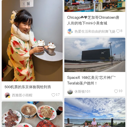
Chicago☘️💖芝加哥Chinatown唐
人街的地下mini小美食城
热爱生活和自由的轻舞飞扬
8
SpaceX 168亿美元“芯片神厂”
Terafab落户德州！
500机票的东京体验我给到夯
休斯顿101
10
西雅图小雨帽
17