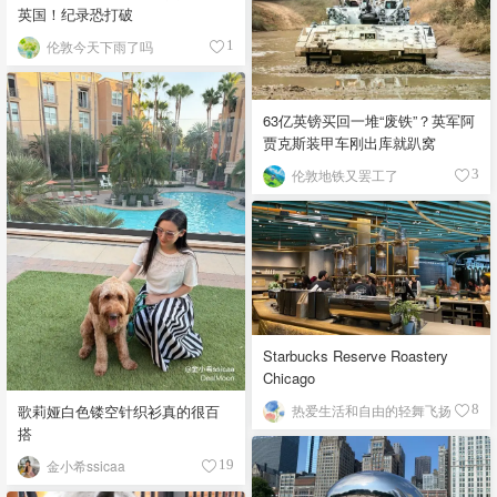
英国！纪录恐打破
伦敦今天下雨了吗
1
63亿英镑买回一堆“废铁”？英军阿
贾克斯装甲车刚出库就趴窝
伦敦地铁又罢工了
3
Starbucks Reserve Roastery
Chicago
歌莉娅白色镂空针织衫真的很百
热爱生活和自由的轻舞飞扬
8
搭
金小希ssicaa
19