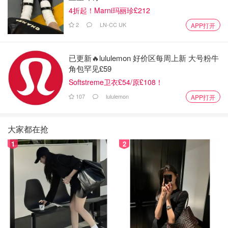
4折起！Marni玛丽珍£212
2
LN-CC UK
APP打开
已更新🔥lululemon 好价区每周上新 大号粉牛
角包罕见£59
Softstreme卫衣£54/原£108！
107
lululemon
APP打开
大家都在抢
1
2