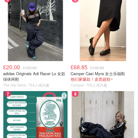
£20.00
£68.85
£100.00
£135.00
adidas Originals Adi Racer Lo 女款
Camper Casi Myra 女士乐福鞋
绿休闲鞋
他们家爆款！皮质超软~
The Hip Store
754人感兴趣
Camper
735人感兴趣
7
8