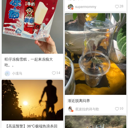
supermommy
28
旺仔冻痴雪糕，一起来冻痴大
吃。。
小濡马
14
渐近脱离闷养
底波拉的诗与歌
10
【高温预警】36℃极端热浪杀回