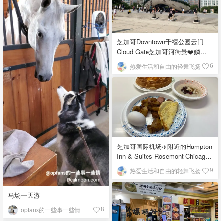
芝加哥Downtown千禧公园云门
Cloud Gate芝加哥河街景❤️鳞次
栉比的高楼
热爱生活和自由的轻舞飞扬
6
芝加哥国际机场✈️附近的Hampton
Inn & Suites Rosemont Chicago
O'Hare自助早餐
热爱生活和自由的轻舞飞扬
9
马场一天游
opfans的一些事一些情
8