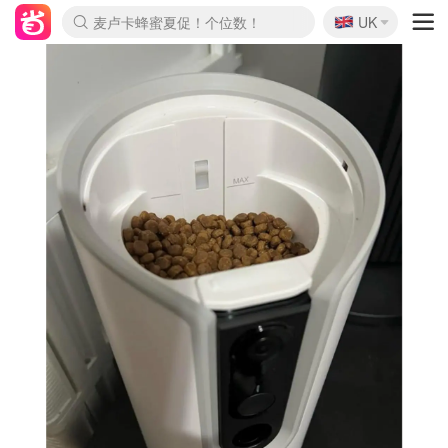
🇬🇧
Prada/Miu 4.8折！
UK
麦卢卡蜂蜜夏促！个位数！
啥？必胜客披萨5折！