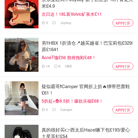
米£4.9
次日达！18L装Volvic矿泉水£11
3
Joybuy
APP打开
夯‼️HBX 1折清仓📍越买越省！巴宝莉包£329/
原£1641
AcneT恤£56 勃肯拖鞋£48！
14
6
HBX
APP打开
疑似霸哥❗️Camper 官网折上折🔥绑带芭蕾鞋
£61！
5折起+叠8.5折！爆款乐福£68！
0
Camper
APP打开
真的很好买👉西太后Hazel腋下包£193/爱心
土星耳钉£54