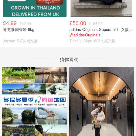
£4.99
£50.00
£12.99
£165.00
青龙泰国香米 5kg
adidas Originals Superstar II 女款串珠休闲鞋 黑色
@adidasOriginals
Joybuy
637人感兴趣
The Hip Store
605人感兴趣
猜你喜欢