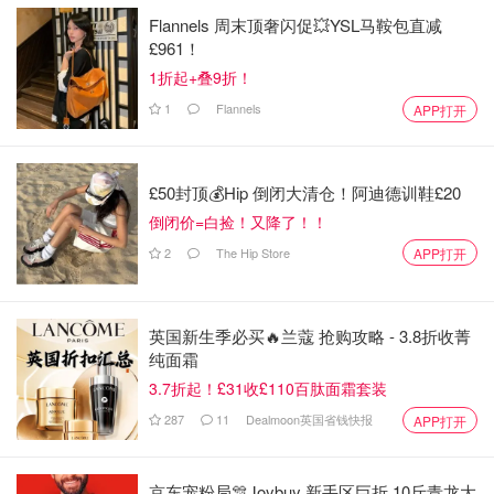
Flannels 周末顶奢闪促💥YSL马鞍包直减
£961！
1折起+叠9折！
1
Flannels
APP打开
£50封顶💰Hip 倒闭大清仓！阿迪德训鞋£20
倒闭价=白捡！又降了！！
2
The Hip Store
APP打开
英国新生季必买🔥兰蔻 抢购攻略 - 3.8折收菁
纯面霜
3.7折起！£31收£110百肽面霜套装
287
11
Dealmoon英国省钱快报
APP打开
京东宠粉局🎊Joybuy 新手区巨折 10斤青龙大