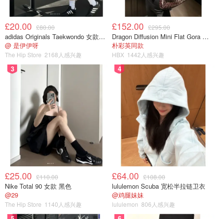
£20.00
£152.00
£80.00
£295.00
adidas Originals Taekwondo 女款黑色运动鞋
Dragon Diffusion Mini Flat Gora 深棕色手提包
@ 是伊伊呀
朴彩英同款
The Hip Store
2168人感兴趣
HBX
1442人感兴趣
3
4
£25.00
£64.00
£110.00
£108.00
Nike Total 90 女款 黑色
lululemon Scuba 宽松半拉链卫衣
@29
@鸡腿妹妹
The Hip Store
1140人感兴趣
lululemon
806人感兴趣
5
6