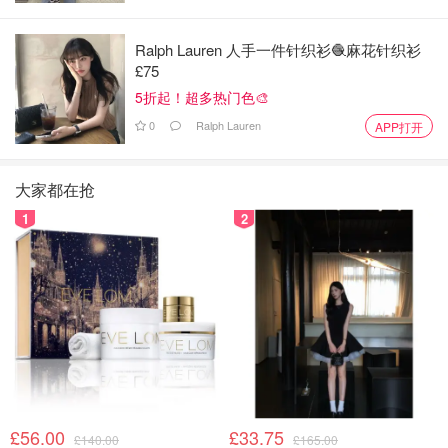
Ralph Lauren 人手一件针织衫🧶麻花针织衫
£75
5折起！超多热门色🎨
0
Ralph Lauren
APP打开
大家都在抢
1
2
£56.00
£33.75
£140.00
£165.00