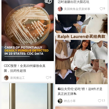
迈时速砸出巨大陨石坑
美国犄角旮旯新鲜事
9
CDC预警！全美23州爆致命真
菌，抗药性超强
新闻搬运工
9
🛍️拉夫劳伦“必吃”榜！这8件才是
真正的王牌🏇
种点小草
13