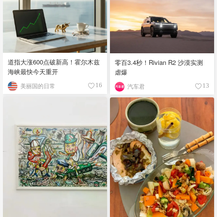
道指大涨600点破新高！霍尔木兹
零百3.4秒！Rivian R2 沙漠实测
海峡最快今天重开
虐爆
美丽国的日常
16
汽车君
13