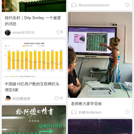
Rinrinrinrinrinrinrin
纽约东村｜Drip Smiley 一个被爱
的消息
aman910316
8
中国破10亿用户数的互联网巨头
增至5家
科技圈观察
16
老师教大家学音标
剑桥Anderson