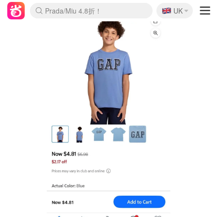
🇬🇧
Prada/Miu 4.8折！
UK
麦卢卡蜂蜜夏促！个位数！
啥？必胜客披萨5折！