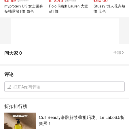
£5.99
£18.45
£60.00
£20.00
£41.00
myprotein UK 女士紧身
Polo Ralph Lauren 大童
Stussy 懒人花卉短袖
短袖露脐T恤 白色
款T恤
恤 蓝色
问大家
0
全部
评论
打开App写评论
折扣排行榜
Cult Beauty奢牌解禁🔴祖玛珑、Le Labo6.5折
爽买！