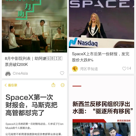
SpaceX上市后第一份财报，发完
8月中影院列表｜助阿嬷🇬🇧🇮🇪
股价大跌8%
票房破£200K
湾区早知道
14
CineAsia