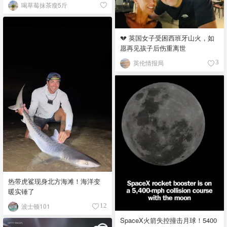
喝草莓抹茶瘦5斤
💔 英国女子受困西班牙山火，如
愿再见孩子后伤重离世
英伦情报局
3
热带虎鲨现身北方海滩！海洋变
暖实锤了
波士顿101
12
SpaceX火箭失控撞击月球！5400