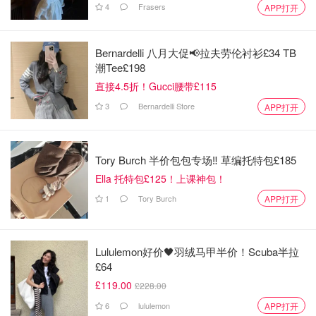
4
Frasers
APP打开
Bernardelli 八月大促📢拉夫劳伦衬衫£34 TB
潮Tee£198
直接4.5折！Gucci腰带£115
3
Bernardelli Store
APP打开
Tory Burch 半价包包专场‼️ 草编托特包£185
Ella 托特包£125！上课神包！
1
Tory Burch
APP打开
Lululemon好价🖤羽绒马甲半价！Scuba半拉
£64
£119.00
£228.00
6
lululemon
APP打开