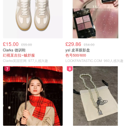
£15.00
£29.86
£55.00
£54.00
Clarks 德训鞋
ysl 皮革眼影盘
幻视某吉拉~贼舒服
色号500/600
Clarks英国官网
977人感兴趣
LOOKFANTASTIC.COM
960人感兴趣
7
8