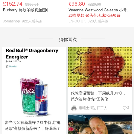
£152.74
£96.80
£380.01
£220.00
Burberry 格纹羊绒真丝围巾
Vivienne Westwood Celestia 小号吊坠项链
26春夏款 锁头带珍珠水滴项链
Jomashop
922人感兴趣
LN-CC UK
820人感兴趣
猜你喜欢
伦敦高温预警！下周飙升34℃，
第六波热浪“杀”回英伦
泰晤士河边打工人
3
麦当劳又有新花样？红牛特调“鬼
马紫”高颜值新品来了，好喝吗？