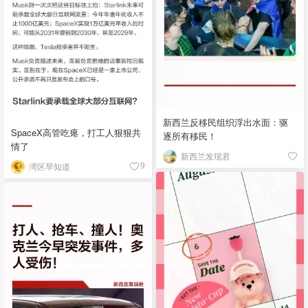
新西兰反移民组织浮出水面：驱
SpaceX高管吃瘪，打工人狠狠共
逐所有移民！
情了
新西兰发现君
湾区早知道
9