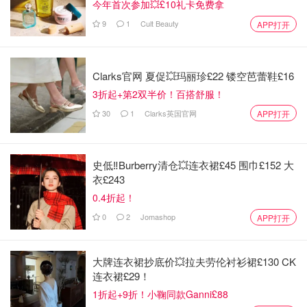
今年首次参加💥£10礼卡免费拿
9
1
Cult Beauty
APP打开
Clarks官网 夏促💥玛丽珍£22 镂空芭蕾鞋£16
3折起+第2双半价！百搭舒服！
30
1
Clarks英国官网
APP打开
史低‼️Burberry清仓💥连衣裙£45 围巾£152 大
衣£243
0.4折起！
0
2
Jomashop
APP打开
大牌连衣裙抄底价💥拉夫劳伦衬衫裙£130 CK
连衣裙£29！
1折起+9折！小鞠同款Ganni£88