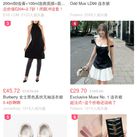
200ml卸妆膏+100ml急救面膜+面霜+洁颜布
Odd Mus LD99 连衣裙
总价值£204=2.7折！闭眼冲这套！
EVE LOM
2123人感兴趣
Frasers
2009人感兴趣
3
4
£45.72
£29.70
£1070.24
£165.00
Burberry 女士黑色真丝无袖连衣裙
Exclusive Muse No. 1 连衣裙
0.4折啊啊
超法式~这个价格还说啥了
Jomashop
1019人感兴趣
Frasers
1015人感兴趣
5
6