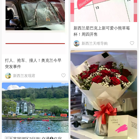
新西兰星巴克上新可爱小熊草莓
杯！周四开售
新西兰天维导购
打人、抢车、撞人！奥克兰今早
突发事件
新西兰发现君
🇬🇧英国湖区2日游| 交通🏨住宿