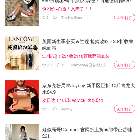
£50封顶💰Hip 倒闭大清仓！阿迪德训鞋£20
倒闭价=白捡！又降了！！
2
The Hip Store
APP打开
英国新生季必买🔥兰蔻 抢购攻略 - 3.8折收菁
纯面霜
3.7折起！£31收£110百肽面霜套装
287
11
Dealmoon英国省钱快报
APP打开
京东宠粉局🎊Joybuy 新手区巨折 10斤青龙大
米£4.9
次日达！18L装Volvic矿泉水£11
3
Joybuy
APP打开
疑似霸哥❗️Camper 官网折上折🔥绑带芭蕾鞋
£61！