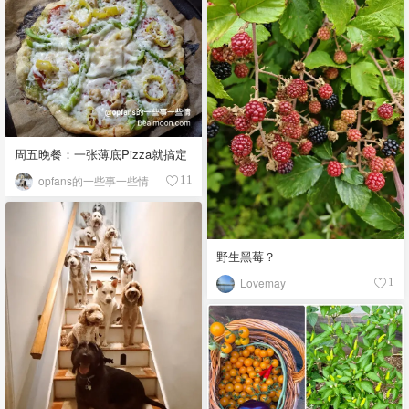
周五晚餐：一张薄底Pizza就搞定
opfans的一些事一些情
11
野生黑莓？
Lovemay
1