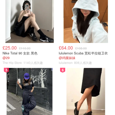
£25.00
£64.00
£110.00
£108.00
Nike Total 90 女款 黑色
lululemon Scuba 宽松半拉链卫衣
@29
@鸡腿妹妹
The Hip Store
1140人感兴趣
lululemon
806人感兴趣
5
6