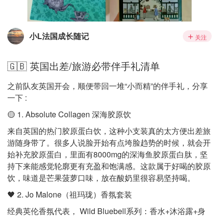
小L法国成长随记
关注
🇬🇧 英国出差/旅游必带伴手礼清单
之前队友英国开会，顺便带回一堆“小而精”的伴手礼，分享
一下 :
🟡 1. Absolute Collagen 深海胶原饮
来自英国的热门胶原蛋白饮，这种小支装真的太方便出差旅
游随身带了。很多人说脸开始有点垮脸趋势的时候，就会开
始补充胶原蛋白，里面有8000mg的深海鱼胶原蛋白肽，坚
持下来能感觉轮廓更有充盈和饱满感。这款属于好喝的胶原
饮，味道是芒果菠萝口味，放在酸奶里很容易坚持喝。
🖤 2. Jo Malone（祖玛珑）香氛套装
经典英伦香氛代表， Wild Bluebell系列：香水+沐浴露+身