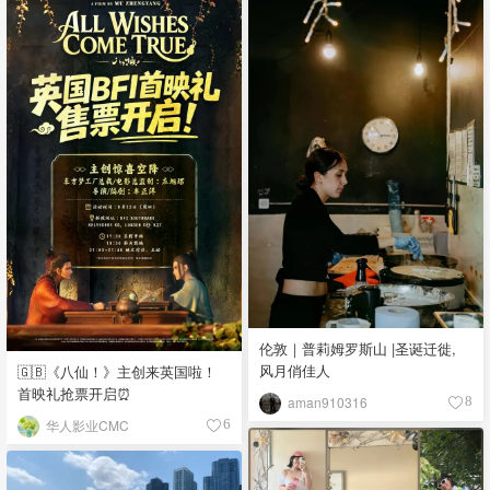
伦敦｜普莉姆罗斯山 |圣诞迁徙,
风月俏佳人
🇬🇧《八仙！》主创来英国啦！
首映礼抢票开启⏰
aman910316
8
华人影业CMC
6