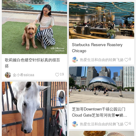
Starbucks Reserve Roastery
Chicago
歌莉娅白色镂空针织衫真的很百
热爱生活和自由的轻舞飞扬
8
搭
金小希ssicaa
19
芝加哥Downtown千禧公园云门
Cloud Gate芝加哥河街景❤️鳞次
栉比的高楼
热爱生活和自由的轻舞飞扬
6