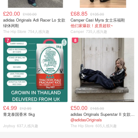
£20.00
£68.85
£100.00
£135.00
adidas Originals Adi Racer Lo 女款
Camper Casi Myra 女士乐福鞋
绿休闲鞋
他们家爆款！皮质超软~
The Hip Store
754人感兴趣
Camper
735人感兴趣
7
8
£4.99
£50.00
£12.99
£165.00
青龙泰国香米 5kg
adidas Originals Superstar II 女款串珠休闲鞋 黑色
@adidasOriginals
Joybuy
637人感兴趣
The Hip Store
605人感兴趣