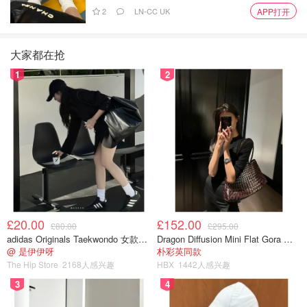
2
LN-CC UK
APP打开
大家都在抢
1
2
£20.00
£152.00
£80.00
£295.00
adidas Originals Taekwondo 女款黑色运动鞋
Dragon Diffusion Mini Flat Gora 深棕色手提包
@ 是伊伊呀
朴彩英同款
The Hip Store
2168人感兴趣
HBX
1442人感兴趣
3
4