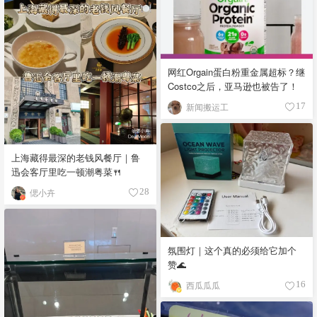
网红Orgain蛋白粉重金属超标？继
Costco之后，亚马逊也被告了！
新闻搬运工
17
上海藏得最深的老钱风餐厅｜鲁
迅会客厅里吃一顿潮粤菜🍴
偲小卉
28
氛围灯｜这个真的必须给它加个
赞🌊
西瓜瓜瓜
16