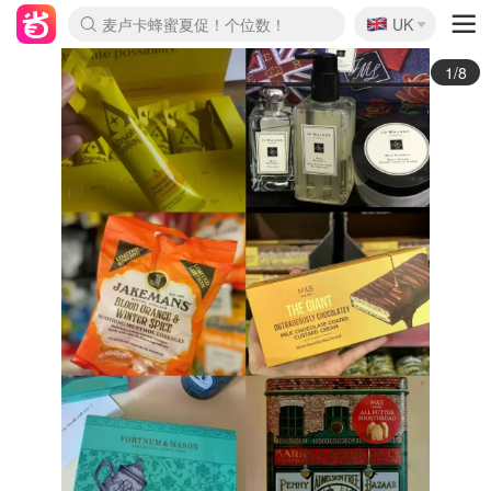
🇬🇧
Prada/Miu 4.8折！
UK
麦卢卡蜂蜜夏促！个位数！
啥？必胜客披萨5折！
2/8