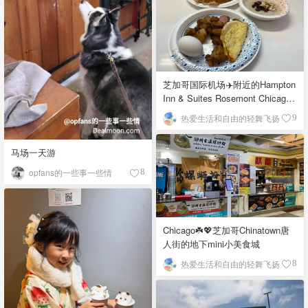
芝加哥国际机场✈️附近的Hampton
Inn & Suites Rosemont Chicago
O'Hare自助早餐
热爱生活和自由的轻舞飞扬
9
马场一天游
opfans的一些事一些情
8
Chicago☘️💖芝加哥Chinatown唐
人街的地下mini小美食城
热爱生活和自由的轻舞飞扬
8