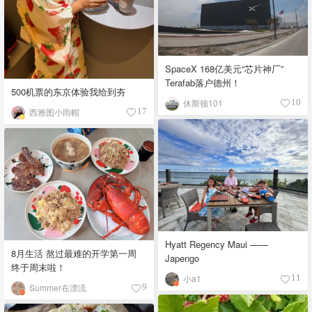
SpaceX 168亿美元“芯片神厂”
Terafab落户德州！
500机票的东京体验我给到夯
休斯顿101
10
西雅图小雨帽
17
Hyatt Regency Maui ——
8月生活 熬过最难的开学第一周
Japengo
终于周末啦！
小a1
11
Summer在漂流
9