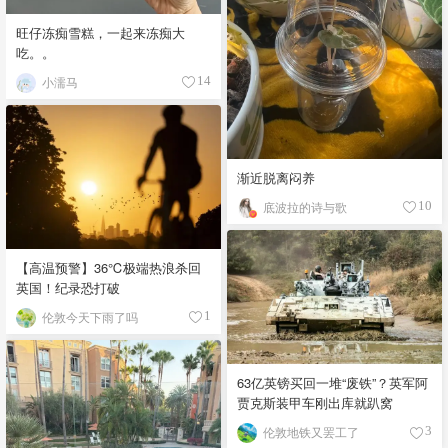
旺仔冻痴雪糕，一起来冻痴大
吃。。
小濡马
14
渐近脱离闷养
底波拉的诗与歌
10
【高温预警】36℃极端热浪杀回
英国！纪录恐打破
伦敦今天下雨了吗
1
63亿英镑买回一堆“废铁”？英军阿
贾克斯装甲车刚出库就趴窝
伦敦地铁又罢工了
3