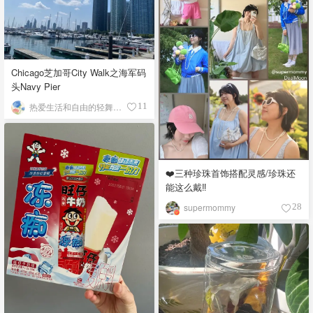
Chicago芝加哥City Walk之海军码
头Navy Pier
热爱生活和自由的轻舞飞扬
11
❤️三种珍珠首饰搭配灵感/珍珠还
能这么戴‼️
supermommy
28