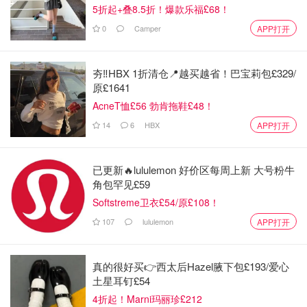
5折起+叠8.5折！爆款乐福£68！
0
Camper
APP打开
夯‼️HBX 1折清仓📍越买越省！巴宝莉包£329/
原£1641
AcneT恤£56 勃肯拖鞋£48！
14
6
HBX
APP打开
已更新🔥lululemon 好价区每周上新 大号粉牛
角包罕见£59
Softstreme卫衣£54/原£108！
107
lululemon
APP打开
真的很好买👉西太后Hazel腋下包£193/爱心
土星耳钉£54
4折起！Marni玛丽珍£212