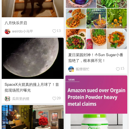
八月快乐开启
weirdo小马甲
13
夏日菜园封神！🍅Sun Sugar小番
茄绝了，根本摘不完！
狐狸很忙
15
SpaceX火箭真的撞上月球了！首
批现场照片曝光
瓜田里的猹
20