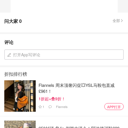
问大家
0
全部
评论
打开App写评论
折扣排行榜
Flannels 周末顶奢闪促💥YSL马鞍包直减
£961！
1折起+叠9折！
1
Flannels
APP打开