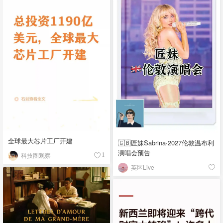
全球最大芯片工厂开建
🇬🇧匠妹Sabrina·2027伦敦温布利
演唱会预告
科技圈观察
1
英区Live