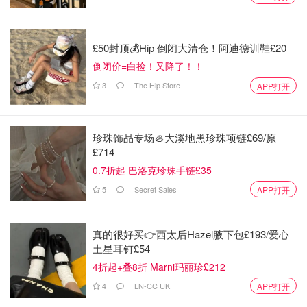
£50封顶💰Hip 倒闭大清仓！阿迪德训鞋£20
倒闭价=白捡！又降了！！
3
The Hip Store
APP打开
珍珠饰品专场🦪大溪地黑珍珠项链£69/原
£714
0.7折起 巴洛克珍珠手链£35
5
Secret Sales
APP打开
真的很好买👉西太后Hazel腋下包£193/爱心
土星耳钉£54
4折起+叠8折 Marni玛丽珍£212
4
LN-CC UK
APP打开