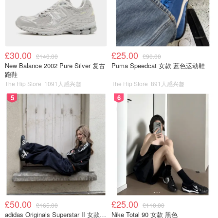
£30.00
£25.00
£140.00
£90.00
New Balance 2002 Pure Silver 复古
Puma Speedcat 女款 蓝色运动鞋
跑鞋
The Hip Store
1091人感兴趣
The Hip Store
891人感兴趣
5
6
£50.00
£25.00
£165.00
£110.00
adidas Originals Superstar II 女款串珠休闲鞋 黑色
Nike Total 90 女款 黑色