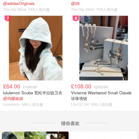
@adidasOriginals
@29
The Hip Store
748人感兴趣
The Hip Store
704人感兴趣
7
8
£64.00
£108.00
£108.00
£225.00
lululemon Scuba 宽松半拉链卫衣
Vivienne Westwood Small Claude
@鸡腿妹妹
珍珠项链
lululemon
696人感兴趣
LN-CC UK
696人感兴趣
猜你喜欢