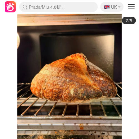
🇬🇧
Prada/Miu 4.8折！
UK
麦卢卡蜂蜜夏促！个位数！
啥？必胜客披萨5折！
3/5