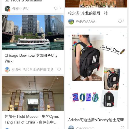
樱桃小透明
3
哈尔滨_东北的最后一站
PAPAYAAAA
2
Chicago Downtown芝加哥☘️City
Walk
热爱生活和自由的轻舞飞扬
芝加哥 Field Museum 里的Cyrus
Adidas阿迪达斯&Disney迪士尼🎒
Tang Hall of China（唐仲英中国
馆）
Zhengmmm