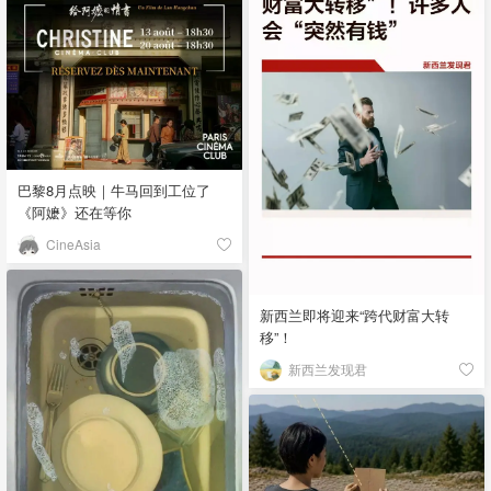
巴黎8月点映｜牛马回到工位了
《阿嬷》还在等你
CineAsia
新西兰即将迎来“跨代财富大转
移”！
新西兰发现君