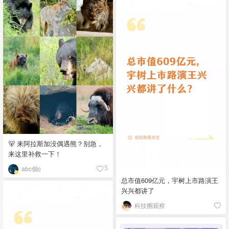
🐻 来阿拉斯加没偶遇熊？别急，
来这里补救一下！
abc個c
5
总市值609亿元，宇树上市路演王
兴兴都讲了
科技圈观察