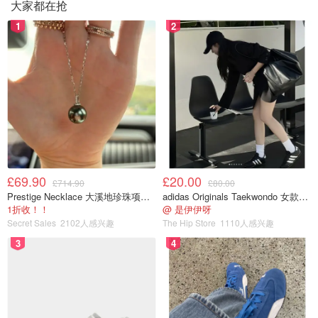
大家都在抢
1
2
£69.90
£20.00
£714.90
£80.00
Prestige Necklace 大溪地珍珠项链 10-11mm
adidas Originals Taekwondo 女款黑色运动鞋
1折收！！
@ 是伊伊呀
Secret Sales
2102人感兴趣
The Hip Store
1110人感兴趣
3
4