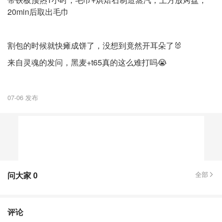
20min后取出毛巾
割包的时候就快瘫成饼了，没想到竟然开耳朵了🐰
来自灵魂的发问，黑麦+t65真的这么难打吗😭
07-06 发布
问大家
0
全部
评论