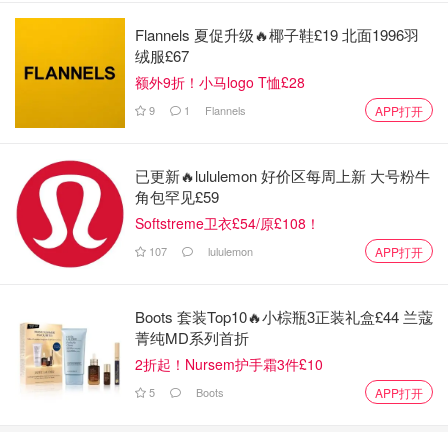
Flannels 夏促升级🔥椰子鞋£19 北面1996羽
绒服£67
额外9折！小马logo T恤£28
9
1
Flannels
APP打开
已更新🔥lululemon 好价区每周上新 大号粉牛
角包罕见£59
Softstreme卫衣£54/原£108！
107
lululemon
APP打开
Boots 套装Top10🔥小棕瓶3正装礼盒£44 兰蔻
菁纯MD系列首折
2折起！Nursem护手霜3件£10
5
Boots
APP打开