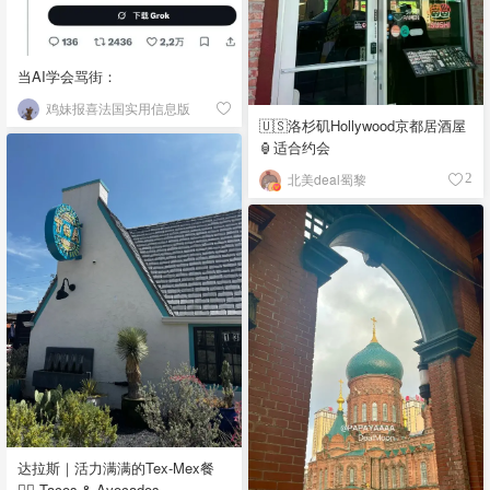
当AI学会骂街：
鸡妹报喜法国实用信息版
🇺🇸洛杉矶Hollywood京都居酒屋
🏮适合约会
北美deal蜀黎
2
达拉斯｜活力满满的Tex-Mex餐
👉🏼 Tacos & Avocados