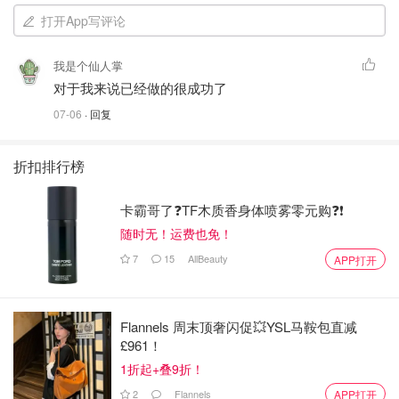
打开App写评论
我是个仙人掌
对于我来说已经做的很成功了
07-06
· 回复
折扣排行榜
卡霸哥了❓TF木质香身体喷雾零元购❓❗
随时无！运费也免！
7
15
AllBeauty
APP打开
Flannels 周末顶奢闪促💥YSL马鞍包直减
£961！
1折起+叠9折！
2
Flannels
APP打开