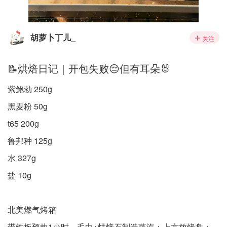
胡萝卜丁儿_
关注
📝烘焙日记｜开包失败😔但有耳朵🐰
紫鲍勃 250g
黑麦粉 50g
t65 200g
鲁邦种 125g
水 327g
盐 10g
北美燃气烤箱
带铁板预热1小时，毛巾+烘焙石制造蒸汽；上方放烤盘；