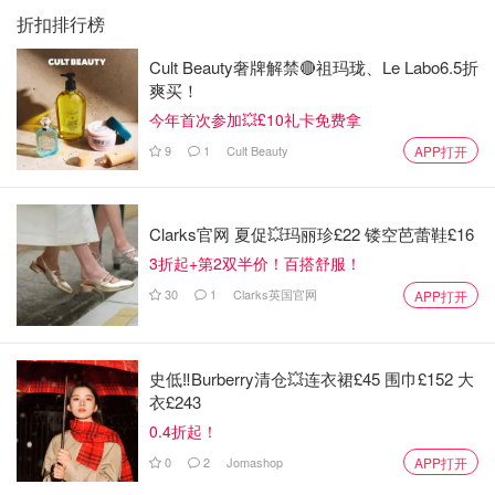
折扣排行榜
Cult Beauty奢牌解禁🔴祖玛珑、Le Labo6.5折
爽买！
今年首次参加💥£10礼卡免费拿
9
1
Cult Beauty
APP打开
Clarks官网 夏促💥玛丽珍£22 镂空芭蕾鞋£16
3折起+第2双半价！百搭舒服！
30
1
Clarks英国官网
APP打开
史低‼️Burberry清仓💥连衣裙£45 围巾£152 大
衣£243
0.4折起！
0
2
Jomashop
APP打开