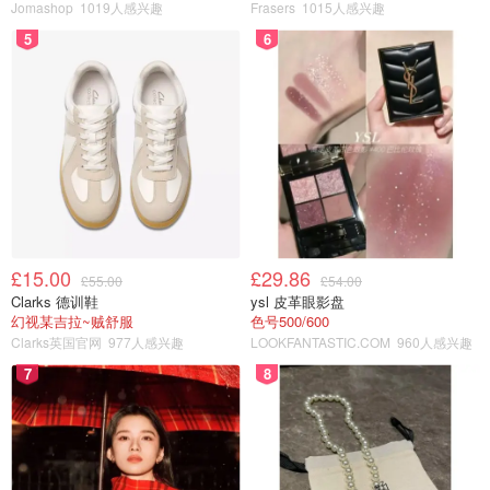
Jomashop
1019人感兴趣
Frasers
1015人感兴趣
5
6
£15.00
£29.86
£55.00
£54.00
Clarks 德训鞋
ysl 皮革眼影盘
幻视某吉拉~贼舒服
色号500/600
Clarks英国官网
977人感兴趣
LOOKFANTASTIC.COM
960人感兴趣
7
8