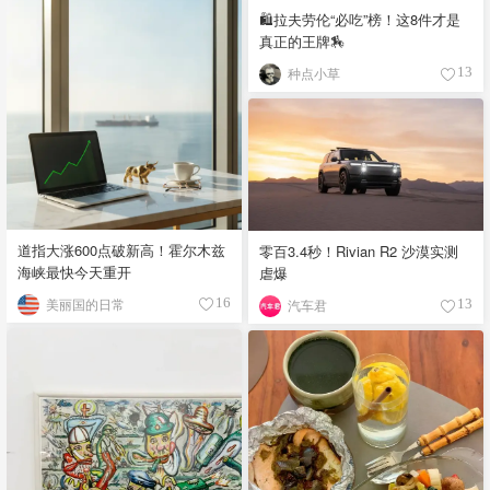
🛍️拉夫劳伦“必吃”榜！这8件才是
真正的王牌🏇
种点小草
13
道指大涨600点破新高！霍尔木兹
零百3.4秒！Rivian R2 沙漠实测
海峡最快今天重开
虐爆
美丽国的日常
16
汽车君
13