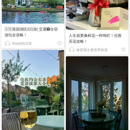
🇬🇧英国湖区2日游| 交通🏨住宿
游玩全攻略！
人生就要像鲜花一样绚烂！伦敦
买花攻略！
Rosie的日常
抹茶瑞士卷世界旅居