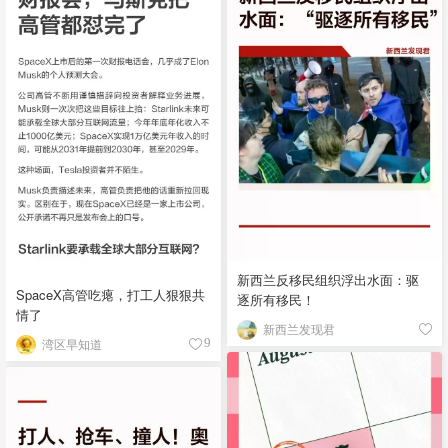
新西兰反移民组织浮出水面：驱
SpaceX高管吃瘪，打工人狠狠共
逐所有移民！
情了
新西兰发现君
湾区早知道
9