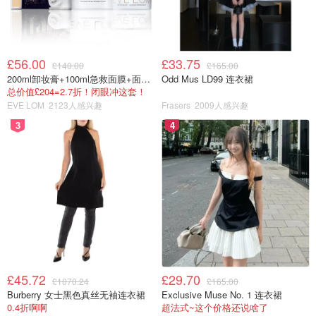
£56.00
£33.75
£140.00
£165.00
200ml卸妆膏+100ml急救面膜+面霜+洁颜布
Odd Mus LD99 连衣裙
总价值£204=2.7折！闭眼冲这套！
EVE LOM
2123人感兴趣
Frasers
2009人感兴趣
3
4
£45.72
£29.70
£1070.24
£165.00
Burberry 女士黑色真丝无袖连衣裙
Exclusive Muse No. 1 连衣裙
0.4折啊啊
超法式~这个价格还说啥了