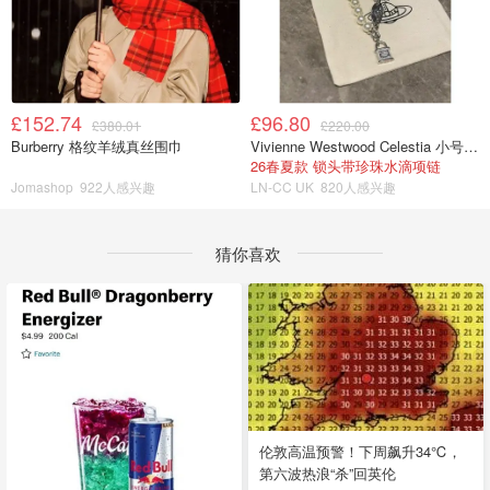
£152.74
£96.80
£380.01
£220.00
Burberry 格纹羊绒真丝围巾
Vivienne Westwood Celestia 小号吊坠项链
26春夏款 锁头带珍珠水滴项链
Jomashop
922人感兴趣
LN-CC UK
820人感兴趣
猜你喜欢
伦敦高温预警！下周飙升34℃，
第六波热浪“杀”回英伦