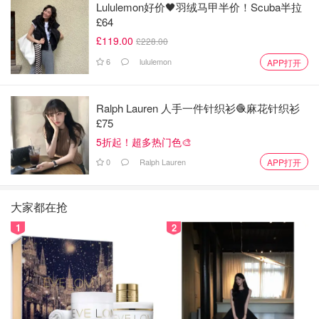
Lululemon好价🖤羽绒马甲半价！Scuba半拉
£64
£119.00
£228.00
6
lululemon
APP打开
Ralph Lauren 人手一件针织衫🧶麻花针织衫
£75
5折起！超多热门色🎨
0
Ralph Lauren
APP打开
大家都在抢
1
2