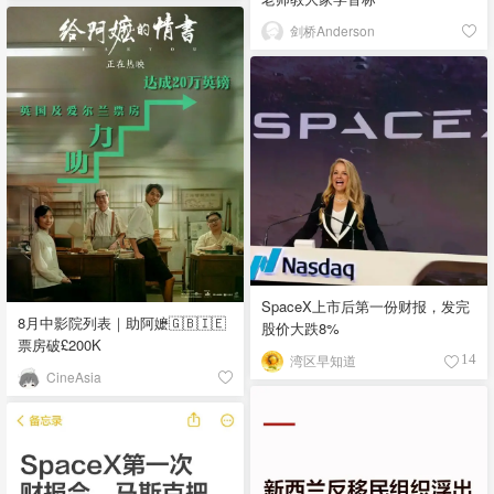
剑桥Anderson
SpaceX上市后第一份财报，发完
8月中影院列表｜助阿嬷🇬🇧🇮🇪
股价大跌8%
票房破£200K
湾区早知道
14
CineAsia