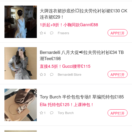
大牌连衣裙抄底价💥拉夫劳伦衬衫裙£130 CK
连衣裙£29！
1折起+9折！小鞠同款Ganni£88
4
Frasers
APP打开
Bernardelli 八月大促📢拉夫劳伦衬衫£34 TB
潮Tee£198
直接4.5折！Gucci腰带£115
3
Bernardelli Store
APP打开
Tory Burch 半价包包专场‼️ 草编托特包£185
Ella 托特包£125！上课神包！
1
Tory Burch
APP打开