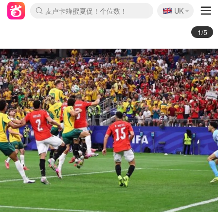
🇬🇧
Prada/Miu 4.8折！
UK
麦卢卡蜂蜜夏促！个位数！
啥？必胜客披萨5折！
2/5