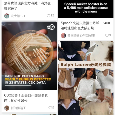
热带虎鲨现身北方海滩！海洋变
暖实锤了
波士顿101
12
SpaceX火箭失控撞击月球！5400
迈时速砸出巨大陨石坑
美国犄角旮旯新鲜事
9
CDC预警！全美23州爆致命真
菌，抗药性超强
新闻搬运工
9