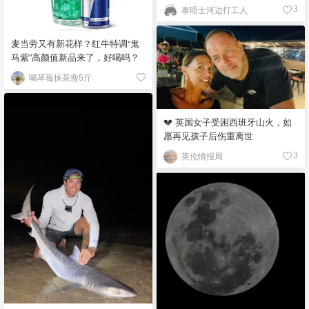
泰晤士河边打工人
3
麦当劳又有新花样？红牛特调“鬼
马紫”高颜值新品来了，好喝吗？
喝草莓抹茶瘦5斤
💔 英国女子受困西班牙山火，如
愿再见孩子后伤重离世
英伦情报局
3