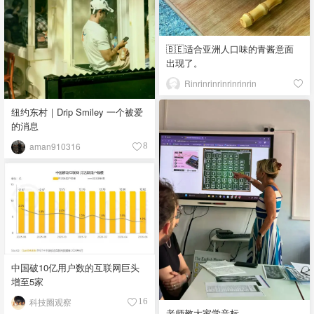
🇧🇪适合亚洲人口味的青酱意面
出现了。
Rinrinrinrinrinrinrin
纽约东村｜Drip Smiley 一个被爱
的消息
aman910316
8
中国破10亿用户数的互联网巨头
增至5家
科技圈观察
16
老师教大家学音标