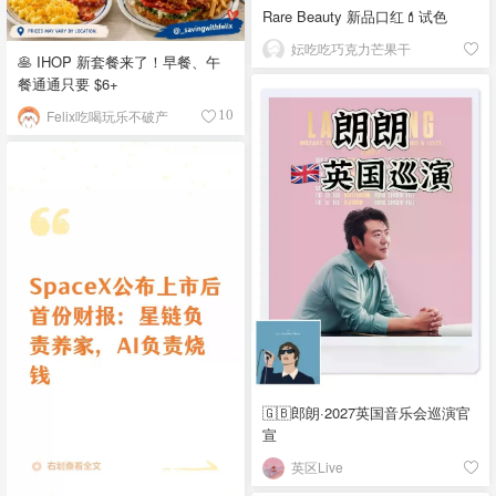
Rare Beauty 新品口红💄试色
妘吃吃巧克力芒果干
🥞 IHOP 新套餐来了！早餐、午
餐通通只要 $6+
Felix吃喝玩乐不破产
10
🇬🇧郎朗·2027英国音乐会巡演官
宣
英区Live