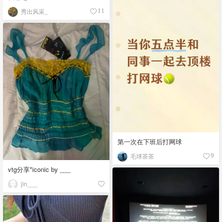
秀出风采_
11
第一次在下班后打网球
毛球茶茶
9
vtg分享*iconic by ___
jin___