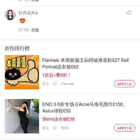
牡丹花开w
07-03
· 回复
折扣排行榜
Flannels 本周捡漏王👍阿迪厚底鞋£27 Self
Portrait连衣裙£63
1折起+叠9折！
3
Flannels
APP打开
END 3-5折专场🛒Acne马海毛围巾£150、
Asics球鞋£53
Skims连衣裙£38
2
END.
APP打开