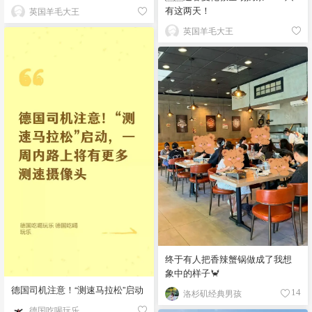
有这两天！
英国羊毛大王
英国羊毛大王
终于有人把香辣蟹锅做成了我想
象中的样子🦀
德国司机注意！“测速马拉松”启动
洛杉矶经典男孩
14
德国吃喝玩乐