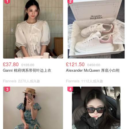
1
2
£37.80
£121.50
£135.00
£450.00
Ganni 棉府绸系带荷叶边上衣
Alexander McQueen 厚底小白鞋
Flannels
2270人感兴趣
Flannels
1112人感兴趣
3
4