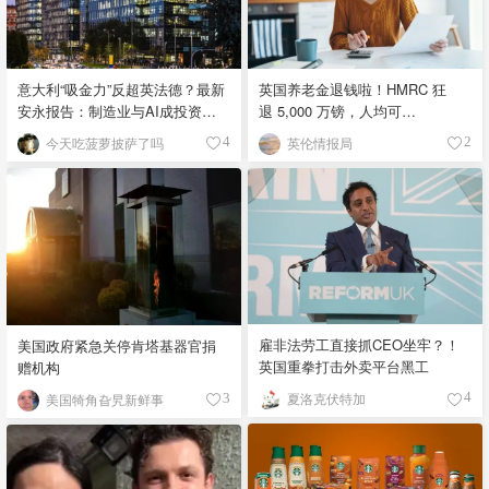
英国养老金退钱啦！HMRC 狂
意大利“吸金力”反超英法德？最新
退 5,000 万镑，人均可
安永报告：制造业与AI成投资新
领 £4,000！
宠！
英伦情报局
今天吃菠萝披萨了吗
2
4
雇非法劳工直接抓CEO坐牢？！
美国政府紧急关停肯塔基器官捐
英国重拳打击外卖平台黑工
赠机构
夏洛克伏特加
美国犄角旮旯新鲜事
4
3