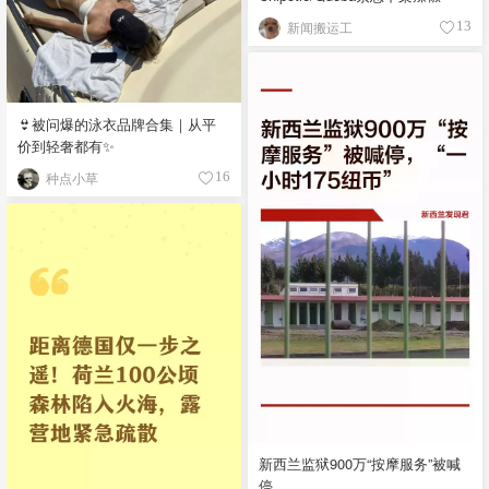
新闻搬运工
13
👙被问爆的泳衣品牌合集｜从平
价到轻奢都有✨
种点小草
16
新西兰监狱900万“按摩服务”被喊
停