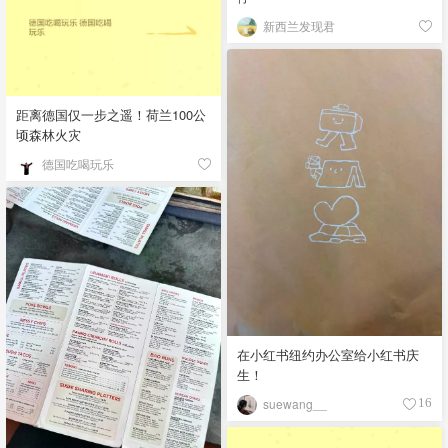
新西兰发现君
距离德国仅一步之遥！荷兰100公
顷森林火灾
德国吃喝玩乐
在小红书纽约办公室给小红书庆
生！
suewang__
16