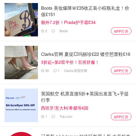
Boots 美妆爆降🚨£35收正装小棕瓶礼盒！价
值£151
额外7.2折！Prada护手霜£34
2
Boots
APP打开
Clarks官网 夏促💥玛丽珍£22 镂空芭蕾鞋£16
3折起+第2双半价！百搭舒服！
30
1
Clarks英国官网
APP打开
英国航空 机票直接5折✈️英国出发直飞+手提
行李
西班牙/意大利/希腊等6国
1
Trip.com
APP打开