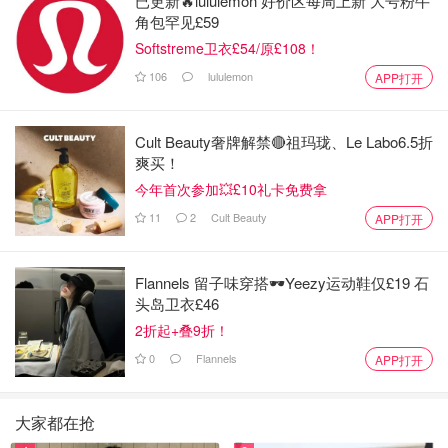
已更新🔥lululemon 好价区每周上新 大号粉牛
角包罕见£59
Softstreme卫衣£54/原£108！
106
lululemon
APP打开
Cult Beauty奢牌解禁🔴祖玛珑、Le Labo6.5折
爽买！
今年首次参加💥£10礼卡免费拿
11
2
Cult Beauty
APP打开
Flannels 留子味穿搭🕶️Yeezy运动鞋仅£19 石
头岛卫衣£46
2折起+叠9折！
0
Flannels
APP打开
大家都在抢