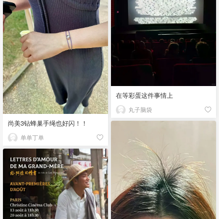
在等彩蛋这件事情上
丸子脑袋
尚美3钻蜂巢手绳也好闪！！
单单丁单