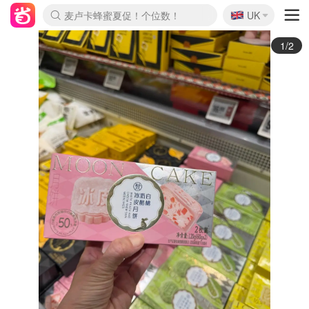
🇬🇧
Prada/Miu 4.8折！
UK
麦卢卡蜂蜜夏促！个位数！
啥？必胜客披萨5折！
2/2