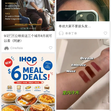
奉劝大家不要拔头发…
单单丁单
9/2🇫🇷公映前这三个城市8月就可
以看《阿嬷》
CineAsia