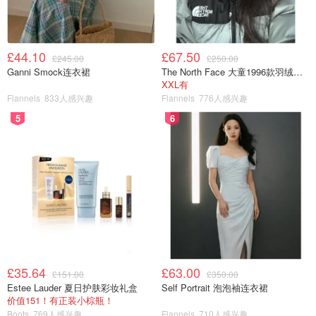
£44.10
£67.50
£245.00
£250.00
Ganni Smock连衣裙
The North Face 大童1996款羽绒夹克
XXL有
Flannels
833人感兴趣
Flannels
776人感兴趣
5
6
£35.64
£63.00
£151.00
£350.00
Estee Lauder 夏日护肤彩妆礼盒
Self Portrait 泡泡袖连衣裙
价值151！有正装小棕瓶！
Boots
769人感兴趣
Flannels
710人感兴趣