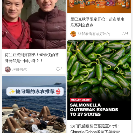
星巴克秋季限定开抢！超市版南
瓜系列全盘点
让我看看有啥好吃的
4
荷兰豆找到河南弟！蜘蛛侠的替
身竟然是中国小哥？！
琳娜贝尔
8
沙门氏菌疫情已蔓延至27州！
Chipotle/Qdoba紧急下架辣椒