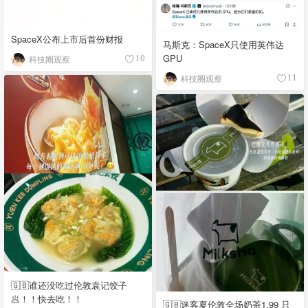
SpaceX公布上市后首份财报
马斯克：SpaceX只使用英伟达
GPU
科技圈观察
10
科技圈观察
11
🇬🇧谁还没吃过伦敦袁记饺子
🥟！！快去吃！！
🇬🇧迷客夏伦敦全场奶茶1.99 只