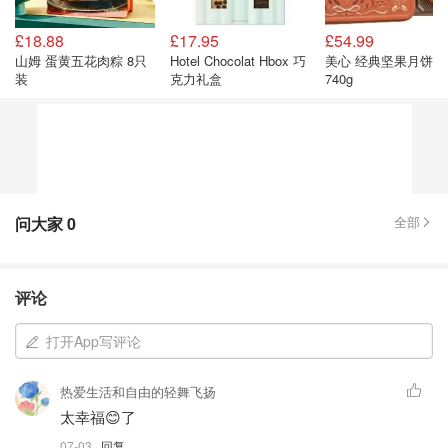
£18.88
£17.95
£54.99
山姆 蛋黄五花肉粽 8只
Hotel Chocolat Hbox 巧
美心 经典坚果月饼 4
装
克力礼盒
740g
问大家
0
全部
评论
打开App写评论
热爱生活和自由的轻舞飞扬
太幸福😊了
07-03
· 回复