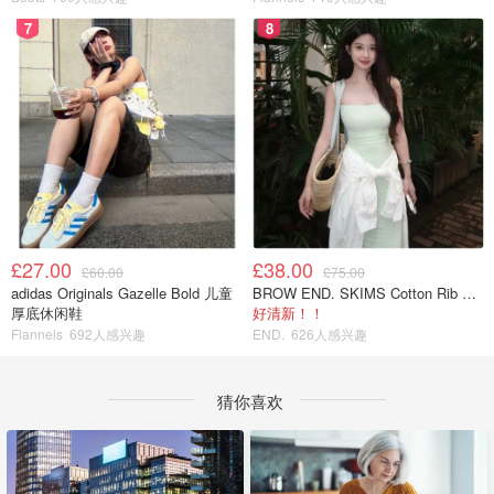
7
8
£27.00
£38.00
£60.00
£75.00
adidas Originals Gazelle Bold 儿童
BROW END. SKIMS Cotton Rib 长款背心连衣裙 薄荷绿
厚底休闲鞋
好清新！！
Flannels
692人感兴趣
END.
626人感兴趣
猜你喜欢