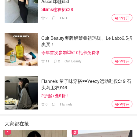
Asics球鞋£53
Skims连衣裙£38
2
END.
APP打开
Cult Beauty奢牌解禁🔴祖玛珑、Le Labo6.5折
爽买！
今年首次参加💥£10礼卡免费拿
11
2
Cult Beauty
APP打开
Flannels 留子味穿搭🕶️Yeezy运动鞋仅£19 石
头岛卫衣£46
2折起+叠9折！
0
Flannels
APP打开
大家都在抢
1
2