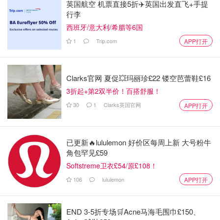
英国航空 机票直接5折✈️英国出发直飞+手提
行李
西班牙/意大利/希腊等6国
1
Trip.com
APP打开
Clarks官网 夏促💥玛丽珍£22 镂空芭蕾鞋£16
3折起+第2双半价！百搭舒服！
30
1
Clarks英国官网
APP打开
已更新🔥lululemon 好价区每周上新 大号粉牛
角包罕见£59
Softstreme卫衣£54/原£108！
106
lululemon
APP打开
END 3-5折专场🛒Acne马海毛围巾£150、