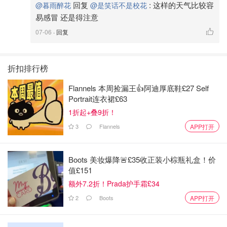
回复
:
这样的天气比较容
@暮雨醉花
@是笑话不是校花
易感冒 还是得注意
07-06
· 回复
折扣排行榜
Flannels 本周捡漏王👍阿迪厚底鞋£27 Self
Portrait连衣裙£63
1折起+叠9折！
3
Flannels
APP打开
Boots 美妆爆降🚨£35收正装小棕瓶礼盒！价
值£151
额外7.2折！Prada护手霜£34
2
Boots
APP打开