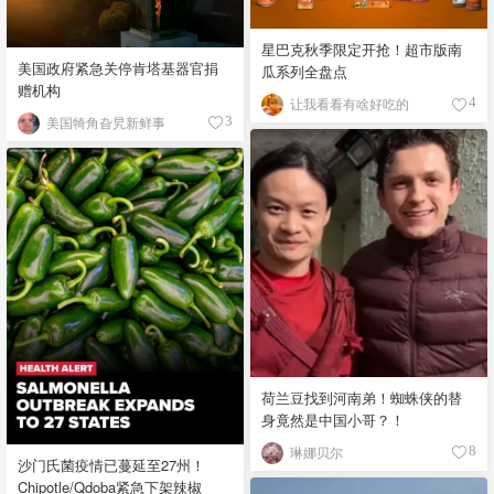
星巴克秋季限定开抢！超市版南
美国政府紧急关停肯塔基器官捐
瓜系列全盘点
赠机构
让我看看有啥好吃的
4
美国犄角旮旯新鲜事
3
荷兰豆找到河南弟！蜘蛛侠的替
身竟然是中国小哥？！
琳娜贝尔
8
沙门氏菌疫情已蔓延至27州！
Chipotle/Qdoba紧急下架辣椒