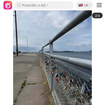
🇬🇧
Prada/Miu 4.8折！
UK
麦卢卡蜂蜜夏促！个位数！
啥？必胜客披萨5折！
3/4