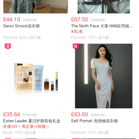
£44.10
£67.50
£245.00
£250.00
Ganni Smock连衣裙
The North Face 大童1996款羽绒夹克
XXL有
Flannels
833人感兴趣
Flannels
776人感兴趣
5
6
£35.64
£63.00
£151.00
£350.00
Estee Lauder 夏日护肤彩妆礼盒
Self Portrait 泡泡袖连衣裙
价值151！有正装小棕瓶！
Boots
769人感兴趣
Flannels
710人感兴趣