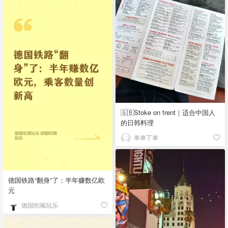
🇬🇧Stoke on trent｜适合中国人
的日韩料理
单单丁单
德国铁路“翻身”了：半年赚数亿欧
元
德国吃喝玩乐