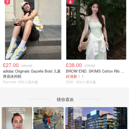
7
8
£27.00
£38.00
£60.00
£75.00
adidas Originals Gazelle Bold 儿童
BROW END. SKIMS Cotton Rib 长款背心连衣裙 薄荷绿
厚底休闲鞋
好清新！！
Flannels
692人感兴趣
END.
626人感兴趣
猜你喜欢