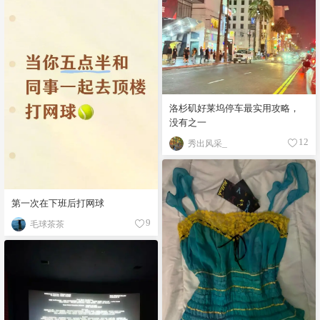
洛杉矶好莱坞停车最实用攻略，
没有之一
秀出风采_
12
第一次在下班后打网球
毛球茶茶
9