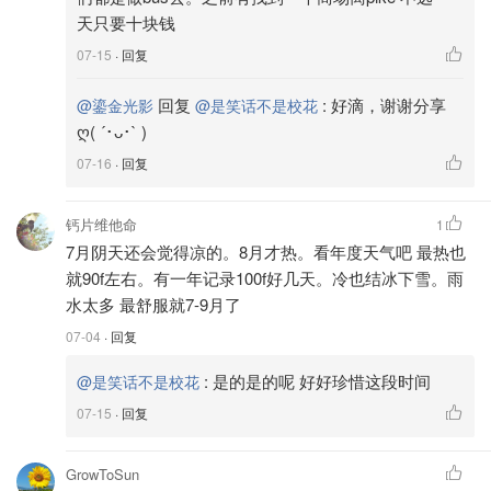
天只要十块钱
07-15
· 回复
回复
:
好滴，谢谢分享
@鎏金光影
@是笑话不是校花
ღ( ´･ᴗ･` )
07-16
· 回复
钙片维他命
1
7月阴天还会觉得凉的。8月才热。看年度天气吧 最热也
就90f左右。有一年记录100f好几天。冷也结冰下雪。雨
水太多 最舒服就7-9月了
07-04
· 回复
:
是的是的呢 好好珍惜这段时间
@是笑话不是校花
07-15
· 回复
GrowToSun