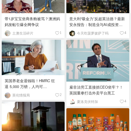
带1岁宝宝坐商务舱被骂？澳洲妈
意大利“吸金力”反超英法德？最新
妈发帖引爆全网争议
安永报告：制造业与AI成投资新
宠！
土澳生活碎片
今天吃菠萝披萨了吗
1
4
英国养老金退钱啦！HMRC 狂
退 5,000 万镑，人均可
雇非法劳工直接抓CEO坐牢？！
领 £4,000！
英国重拳打击外卖平台黑工
英伦情报局
2
夏洛克伏特加
4