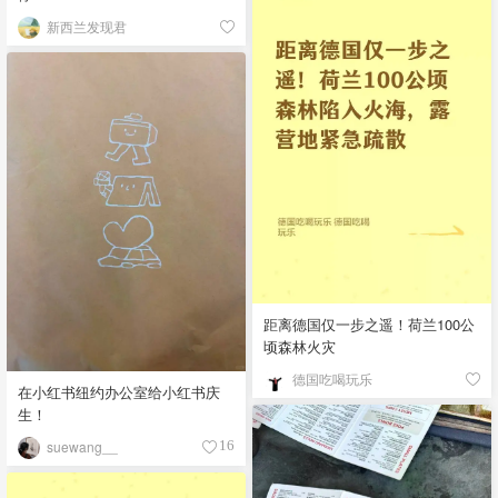
新西兰发现君
距离德国仅一步之遥！荷兰100公
顷森林火灾
德国吃喝玩乐
在小红书纽约办公室给小红书庆
生！
suewang__
16