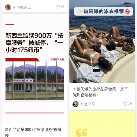
新闻搬运工
13
👙被问爆的泳衣品牌合集｜从平
价到轻奢都有✨
种点小草
16
新西兰监狱900万“按摩服务”被喊
停