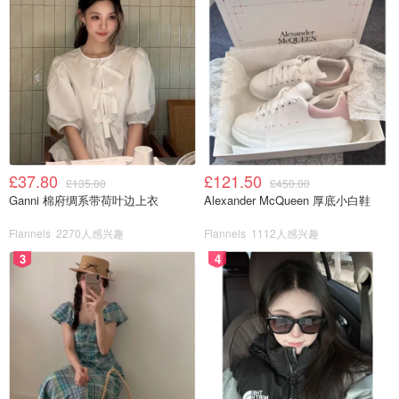
£37.80
£121.50
£135.00
£450.00
Ganni 棉府绸系带荷叶边上衣
Alexander McQueen 厚底小白鞋
Flannels
2270人感兴趣
Flannels
1112人感兴趣
3
4