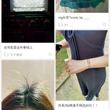
vtg分享*iconic by ___
jin___
在等彩蛋这件事情上
丸子脑袋
尚美3钻蜂巢手绳也好闪！！